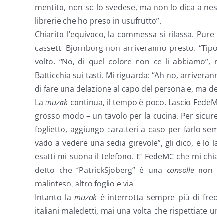
mentito, non so lo svedese, ma non lo dica a nessu
librerie che ho preso in usufrutto”.
Chiarito l’equivoco, la commessa si rilassa. Pur
cassetti Bjornborg non arriveranno presto. “Tipo?
volto. “No, di quel colore non ce li abbiamo”,
Batticchia sui tasti. Mi riguarda: “Ah no, arrivera
di fare una delazione al capo del personale, ma d
La
muzak
continua, il tempo è poco. Lascio Fede
grosso modo – un tavolo per la cucina. Per sicur
foglietto, aggiungo caratteri a caso per farlo se
vado a vedere una sedia girevole”, gli dico, e lo 
esatti mi suona il telefono. E’ FedeMC che mi c
detto che “PatrickSjoberg” è una
consolle
non u
malinteso, altro foglio e via.
Intanto la
muzak
è interrotta sempre più di frequ
italiani maledetti, mai una volta che rispettiate 