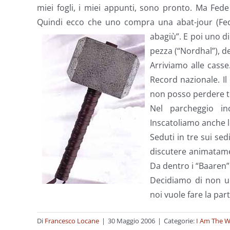
miei fogli, i miei appunti, sono pronto. Ma Fe
Quindi ecco che uno compra una abat-jour (Fede
abagiù”. E poi uno di
pezza (“Nordhal”), de
Arriviamo alle cass
Record nazionale. Il
non posso perdere te
Nel parcheggio in
Inscatoliamo anche l
Seduti in tre sui se
discutere animatame
Da dentro i “Baaren” 
Decidiamo di non u
noi vuole fare la par
Di
Francesco Locane
|
30 Maggio 2006
|
Categorie:
I Am The W