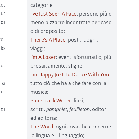
o.
categorie:
ù:
I’ve Just Seen A Face
: persone più o
 di
meno bizzarre incontrate per caso
o di proposito;
to.
There’s A Place
: posti, luoghi,
 io
viaggi;
.
I’m A Loser
: eventi sfortunati o, più
o.
prosaicamente, sfighe;
I’m Happy Just To Dance With You
:
o a
tutto ciò che ha a che fare con la
te.
musica;
Paperback Writer
: libri,
di
scritti,
pamphlet
,
feuilleton
, editori
ed editoria;
The Word
: ogni cosa che concerne
la lingua e il linguaggio;