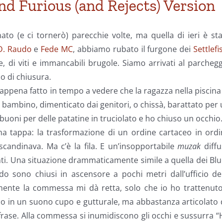
nd Furious (and Rejects) Version
nato (e ci tornerò) parecchie volte, ma quella di ieri è st
D. Raudo
e
Fede MC
, abbiamo rubato il furgone dei
Settlefi
, di viti e immancabili brugole. Siamo arrivati al parcheg
io di chiusura.
appena fatto in tempo a vedere che la ragazza nella piscina
n bambino, dimenticato dai genitori, o chissà, barattato per
buoni per delle patatine in truciolato e ho chiuso un occhio
ima tappa: la trasformazione di un ordine cartaceo in ord
scandinava. Ma c’è la fila. E un’insopportabile
muzak
diffu
nti. Una situazione drammaticamente simile a quella dei Bl
o sono chiusi in ascensore a pochi metri dall’ufficio de
mente la commessa mi dà retta, solo che io ho trattenuto
do in un suono cupo e gutturale, ma abbastanza articolato
rase. Alla commessa si inumidiscono gli occhi e sussurra 