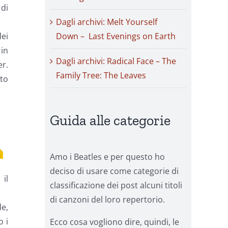
 di
Dagli archivi: Melt Yourself
dei
Down – Last Evenings on Earth
 in
Dagli archivi: Radical Face – The
r.
Family Tree: The Leaves
ato
Guida alle categorie
Amo i Beatles e per questo ho
deciso di usare come categorie di
il
classificazione dei post alcuni titoli
di canzoni del loro repertorio.
de,
o i
Ecco cosa vogliono dire, quindi, le