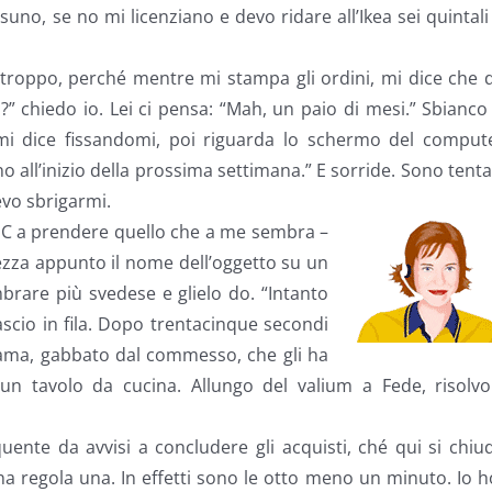
no, se no mi licenziano e devo ridare all’Ikea sei quintali
e troppo, perché mentre mi stampa gli ordini, mi dice che 
” chiedo io. Lei ci pensa: “Mah, un paio di mesi.” Sbianco
 mi dice fissandomi, poi riguarda lo schermo del compute
nno all’inizio della prossima settimana.” E sorride. Sono tent
evo sbrigarmi.
MC a prendere quello che a me sembra –
ezza appunto il nome dell’oggetto su un
mbrare più svedese e glielo do. “Intanto
lascio in fila. Dopo trentacinque secondi
hiama, gabbato dal commesso, che gli ha
n tavolo da cucina. Allungo del valium a Fede, risolvo 
ente da avvisi a concludere gli acquisti, ché qui si chiu
una regola una. In effetti sono le otto meno un minuto. Io h