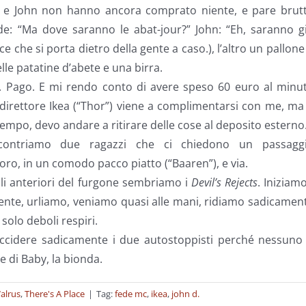
de e John non hanno ancora comprato niente, e pare brutt
: “Ma dove saranno le abat-jour?” John: “Eh, saranno gi
ce che si porta dietro della gente a caso.), l’altro un pallone
lle patatine d’abete e una birra.
e. Pago. E mi rendo conto di avere speso 60 euro al minu
 direttore Ikea (“Thor”) viene a complimentarsi con me, ma
mpo, devo andare a ritirare delle cose al deposito esterno
contriamo due ragazzi che ci chiedono un passaggi
oro, in un comodo pacco piatto (“Baaren”), e via.
dili anteriori del furgone sembriamo i
Devil’s Rejects
. Iniziam
nte, urliamo, veniamo quasi alle mani, ridiamo sadicamen
solo deboli respiri.
ccidere sadicamente i due autostoppisti perché nessuno 
te di Baby, la bionda.
alrus
,
There's A Place
|
Tag:
fede mc
,
ikea
,
john d.