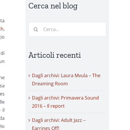
Cerca nel blog
ata
Cerca
sh
,
per:
gio
 di
Articoli recenti
 un
.
Dagli archivi: Laura Mvula – The
ine
Dreaming Room
sa
ues
Dagli archivi: Primavera Sound
lle
2016 – Il report
 il
 da
Dagli archivi: Adult Jazz –
“Ho
Earrings Off!