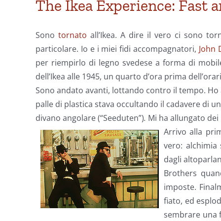
The Ikea Experience: Fast a
Sono
tornato
all’Ikea. A dire il vero ci sono tor
particolare. Io e i miei fidi accompagnatori,
John 
per riempirlo di legno svedese a forma di mobile
dell’Ikea alle 1945, un quarto d’ora prima dell’orar
Sono andato avanti, lottando contro il tempo. Ho 
palle di plastica stava occultando il cadavere di u
divano angolare (“Seeduten”)
.
Mi ha allungato dei 
Arrivo alla pr
vero: alchimia 
dagli altoparla
Brothers quand
imposte. Final
fiato, ed esplo
sembrare una f