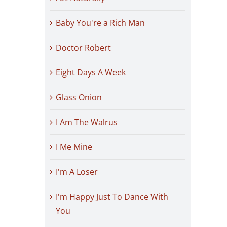
Baby You're a Rich Man
Doctor Robert
Eight Days A Week
Glass Onion
I Am The Walrus
I Me Mine
I'm A Loser
I'm Happy Just To Dance With
You