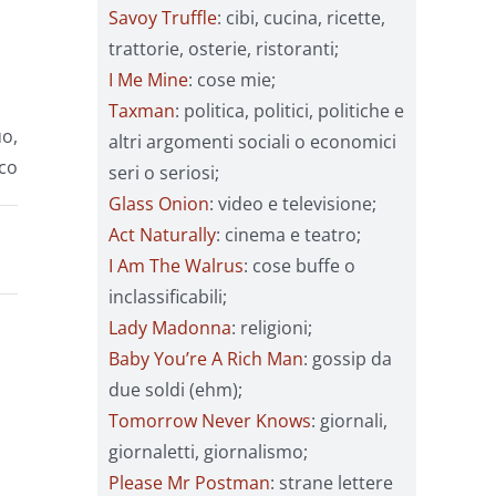
Savoy Truffle
: cibi, cucina, ricette,
trattorie, osterie, ristoranti;
I Me Mine
: cose mie;
Taxman
: politica, politici, politiche e
uo,
altri argomenti sociali o economici
co
seri o seriosi;
Glass Onion
: video e televisione;
Act Naturally
: cinema e teatro;
I Am The Walrus
: cose buffe o
inclassificabili;
Lady Madonna
: religioni;
Baby You’re A Rich Man
: gossip da
due soldi (ehm);
Tomorrow Never Knows
: giornali,
giornaletti, giornalismo;
Please Mr Postman
: strane lettere