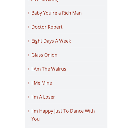
Baby You're a Rich Man
Doctor Robert
Eight Days A Week
Glass Onion
I Am The Walrus
I Me Mine
I'm A Loser
I'm Happy Just To Dance With
You