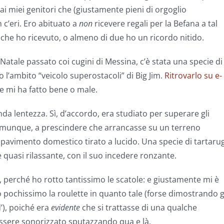
 miei genitori che (giustamente pieni di orgoglio
c’eri. Ero abituato a
non
ricevere regali per la Befana a tal
 che ho ricevuto, o almeno di due ho un ricordo nitido.
Natale passato coi cugini di Messina, c’è stata una specie di
 l’ambito “veicolo superostacoli” di Big Jim.
Ritrovarlo su e-
se mi ha fatto bene o male.
da lentezza. Sì, d’accordo, era studiato per superare gli
omunque, a prescindere che arrancasse su un terreno
 pavimento domestico tirato a lucido. Una specie di tartaru
quasi rilassante, con il suo incedere ronzante.
, perché ho rotto tantissimo le scatole: e giustamente mi è
 pochissimo la roulette in quanto tale (forse dimostrando g
d’), poiché era
evidente
che si trattasse di una qualche
essere sonorizzato sputazzando qua e là.