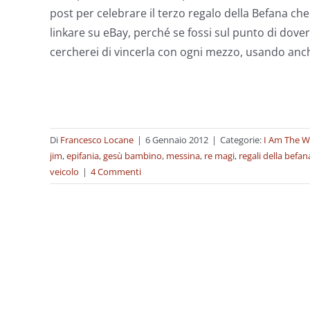
post per celebrare il terzo regalo della Befana che
linkare su eBay, perché se fossi sul punto di dovere
cercherei di vincerla con ogni mezzo, usando anche
Di
Francesco Locane
|
6 Gennaio 2012
|
Categorie:
I Am The W
jim
,
epifania
,
gesù bambino
,
messina
,
re magi
,
regali della befan
veicolo
|
4 Commenti