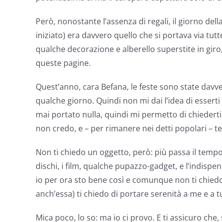
Però, nonostante l’assenza di regali, il giorno d
iniziato) era davvero quello che si portava via tut
qualche decorazione e alberello superstite in gi
queste pagine.
Quest’anno, cara Befana, le feste sono state davve
qualche giorno. Quindi non mi dai l’idea di essert
mai portato nulla, quindi mi permetto di chiederti 
non credo, e – per rimanere nei detti popolari – 
Non ti chiedo un oggetto, però: più passa il tempo
dischi, i film, qualche pupazzo-gadget, e l’indisp
io per ora sto bene così e comunque non ti chiedo
anch’essa) ti chiedo di portare serenità a me e a tu
Mica poco, lo so: ma io ci provo. E ti assicuro che,