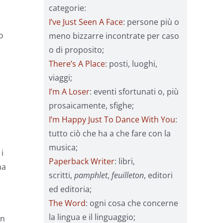
categorie:
I’ve Just Seen A Face
: persone più o
o
meno bizzarre incontrate per caso
o di proposito;
There’s A Place
: posti, luoghi,
viaggi;
I’m A Loser
: eventi sfortunati o, più
prosaicamente, sfighe;
a
I’m Happy Just To Dance With You
:
tutto ciò che ha a che fare con la
musica;
i
Paperback Writer
: libri,
ma
scritti,
pamphlet
,
feuilleton
, editori
ed editoria;
The Word
: ogni cosa che concerne
la lingua e il linguaggio;
un