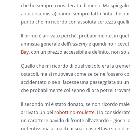
che ho sempre considerato di meno. Ma spiegalo ai
anticonsumista) hanno sempre fatto finta che non 
punto che mi ricordo con assoluta certezza quelli
Il primo è arrivato perché, probabilmente, in quel 
amnistia generale dell’
austerity
e quindi ho ricevuto
Bay
, con un prezzo accessibile e definito, non so 
Quello che mi ricordo di quel veicolo era la tremen
ostacoli, ma si muoveva come se ce ne fossero c
accidentato o se si facesse una passeggiata su un
che probabilmente col senno di ora potrei trovare 
Il secondo mi è stato donato, se non ricordo male
arrivato un bel
robottino-roulette
. Ho considerato
un carattere pavido di fronte all’azzardo – giochi 
potentissima arma il cui sparo aspettava solo di 