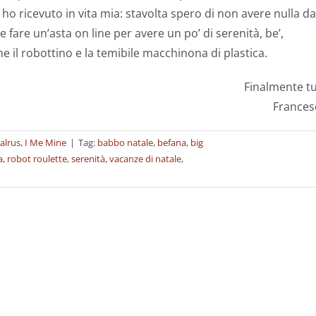
 ho ricevuto in vita mia: stavolta spero di non avere nulla da
 fare un’asta on line per avere un po’ di serenità, be’,
 il robottino e la temibile macchinona di plastica.
Finalmente t
Frances
alrus
,
I Me Mine
|
Tag:
babbo natale
,
befana
,
big
a
,
robot roulette
,
serenità
,
vacanze di natale
,