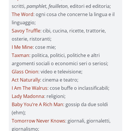
scritti,
pamphlet
,
feuilleton
, editori ed editoria;
The Word
: ogni cosa che concerne la lingua e il
linguaggio;
Savoy Truffle
: cibi, cucina, ricette, trattorie,
osterie, ristoranti;
I Me Mine
: cose mie;
Taxman
: politica, politici, politiche e altri
argomenti sociali o economici seri o seriosi;
Glass Onion
: video e televisione;
Act Naturally
: cinema e teatro;
I Am The Walrus
: cose buffe o inclassificabili;
Lady Madonna
: religioni;
Baby You’re A Rich Man
: gossip da due soldi
(ehm);
Tomorrow Never Knows
: giornali, giornaletti,
giornalismo;