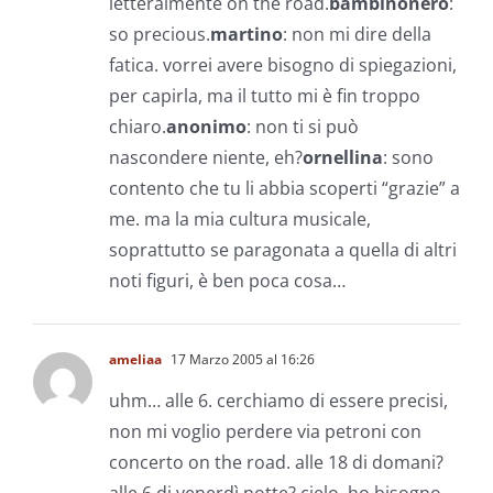
letteralmente on the road.
bambinonero
:
so precious.
martino
: non mi dire della
fatica. vorrei avere bisogno di spiegazioni,
per capirla, ma il tutto mi è fin troppo
chiaro.
anonimo
: non ti si può
nascondere niente, eh?
ornellina
: sono
contento che tu li abbia scoperti “grazie” a
me. ma la mia cultura musicale,
soprattutto se paragonata a quella di altri
noti figuri, è ben poca cosa…
ameliaa
17 Marzo 2005 al 16:26
uhm… alle 6. cerchiamo di essere precisi,
non mi voglio perdere via petroni con
concerto on the road. alle 18 di domani?
alle 6 di venerdì notte? cielo, ho bisogno