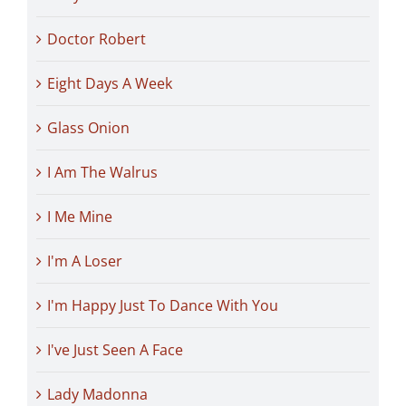
Doctor Robert
Eight Days A Week
Glass Onion
I Am The Walrus
I Me Mine
I'm A Loser
I'm Happy Just To Dance With You
I've Just Seen A Face
Lady Madonna