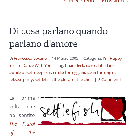
Precedente
Prossimo
Di cosa parlano quando
parlano d'amore
Di
Francesco Locane
|
14 Marzo 2005
|
Categorie:
I'm Happy
Just To Dance With You
|
Tag:
brian deck
,
covo club
,
dance
awhile upset
,
deep elm
,
emilio torreggiani
,
ice in the origin
,
release party
,
settlefish
,
the plural of the choir
|
8 Commenti
La prima
volta che
ho sentito
The Plural
of the