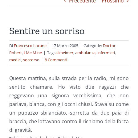
Precedente
Prossimo
Sentire un sorriso
Di
Francesco Locane
|
17 Marzo 2005
|
Categorie:
Doctor
Robert
,
I Me Mine
|
Tag:
alzheimer
,
ambulanza
,
infermieri
,
medici
,
soccorso
|
8 Commenti
Questa mattina, sulla strada per la radio, mi sono
sentito chiamare. Ho visto due ragazzi che
reggevano una signora vecchissima, che non
parlava, bianca, con gli occhi chiusi. Stava su come
un pupazzo sbilanciato, sorretta da due paia di
braccia, che lottavano contro il richiamo della forza
di gravità.