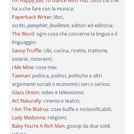
I’m Happy Just To Dance With You
: tutto ciò che
ha a che fare con la musica;
Paperback Writer
: libri,
scritti,
pamphlet
,
feuilleton
, editori ed editoria;
The Word
: ogni cosa che concerne la lingua e il
linguaggio;
Savoy Truffle
: cibi, cucina, ricette, trattorie,
osterie, ristoranti;
I Me Mine
: cose mie;
Taxman
: politica, politici, politiche e altri
argomenti sociali o economici seri o seriosi;
Glass Onion
: video e televisione;
Act Naturally
: cinema e teatro;
I Am The Walrus
: cose buffe o inclassificabili;
Lady Madonna
: religioni;
Baby You’re A Rich Man
: gossip da due soldi