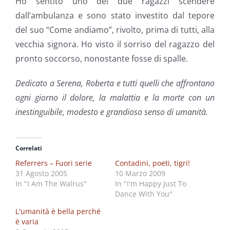
Ho sentito uno dei due ragazzi scendere
dall’ambulanza e sono stato investito dal tepore
del suo “Come andiamo”, rivolto, prima di tutti, alla
vecchia signora. Ho visto il sorriso del ragazzo del
pronto soccorso, nonostante fosse di spalle.
Dedicato a Serena, Roberta e tutti quelli che affrontano
ogni giorno il dolore, la malattia e la morte con un
inestinguibile, modesto e grandioso senso di umanità.
Correlati
Referrers – Fuori serie
Contadini, poeti, tigri!
31 Agosto 2005
10 Marzo 2009
In "I Am The Walrus"
In "I'm Happy Just To
Dance With You"
L'umanità è bella perché
è varia