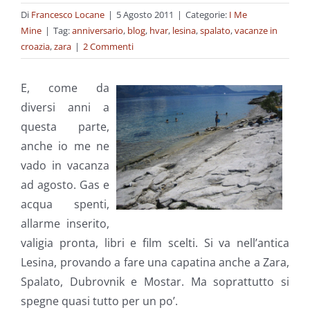
Di
Francesco Locane
|
5 Agosto 2011
|
Categorie:
I Me
Mine
|
Tag:
anniversario
,
blog
,
hvar
,
lesina
,
spalato
,
vacanze in
croazia
,
zara
|
2 Commenti
E, come da
diversi anni a
questa parte,
anche io me ne
vado in vacanza
ad agosto. Gas e
acqua spenti,
allarme inserito,
valigia pronta, libri e film scelti. Si va nell’antica
Lesina, provando a fare una capatina anche a Zara,
Spalato, Dubrovnik e Mostar. Ma soprattutto si
spegne quasi tutto per un po’.