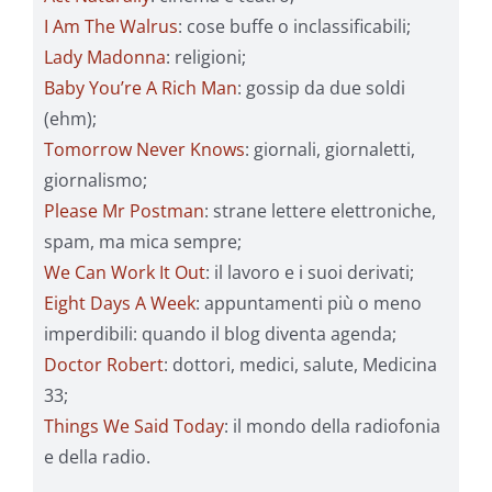
I Am The Walrus
: cose buffe o inclassificabili;
Lady Madonna
: religioni;
Baby You’re A Rich Man
: gossip da due soldi
(ehm);
Tomorrow Never Knows
: giornali, giornaletti,
giornalismo;
Please Mr Postman
: strane lettere elettroniche,
spam, ma mica sempre;
We Can Work It Out
: il lavoro e i suoi derivati;
Eight Days A Week
: appuntamenti più o meno
imperdibili: quando il blog diventa agenda;
Doctor Robert
: dottori, medici, salute, Medicina
33;
Things We Said Today
: il mondo della radiofonia
e della radio.