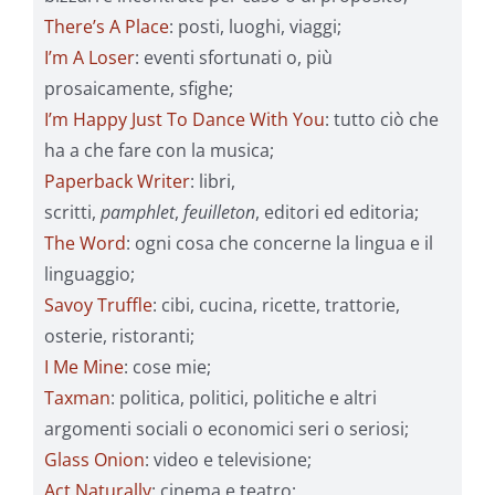
There’s A Place
: posti, luoghi, viaggi;
I’m A Loser
: eventi sfortunati o, più
prosaicamente, sfighe;
I’m Happy Just To Dance With You
: tutto ciò che
ha a che fare con la musica;
Paperback Writer
: libri,
scritti,
pamphlet
,
feuilleton
, editori ed editoria;
The Word
: ogni cosa che concerne la lingua e il
linguaggio;
Savoy Truffle
: cibi, cucina, ricette, trattorie,
osterie, ristoranti;
I Me Mine
: cose mie;
Taxman
: politica, politici, politiche e altri
argomenti sociali o economici seri o seriosi;
Glass Onion
: video e televisione;
Act Naturally
: cinema e teatro;