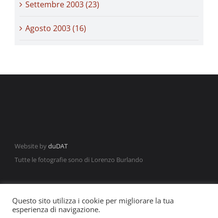
Settembre 2003 (23)
Agosto 2003 (16)
Website by
duDAT
Tutte le fotografie sono di Lorenzo Burlando
Questo sito utilizza i cookie per migliorare la tua
esperienza di navigazione.
©2021 Francesco Locane | P.IVA: 03639401201