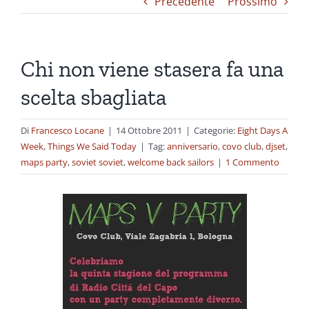
Precedente
Prossimo
Chi non viene stasera fa una
scelta sbagliata
Di
Francesco Locane
|
14 Ottobre 2011
|
Categorie:
Eight Days A
Week
,
Things We Said Today
|
Tag:
anniversario
,
covo club
,
djset
,
maps party
,
soviet soviet
,
welcome back sailors
|
1 Commento