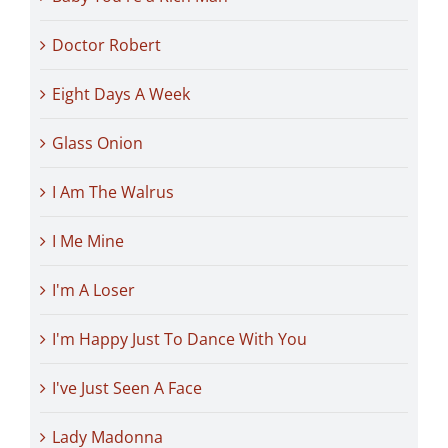
Doctor Robert
Eight Days A Week
Glass Onion
I Am The Walrus
I Me Mine
I'm A Loser
I'm Happy Just To Dance With You
I've Just Seen A Face
Lady Madonna