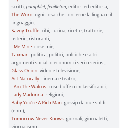
scritti,
pamphlet
,
feuilleton
, editori ed editoria;
The Word
: ogni cosa che concerne la lingua e il
linguaggio;
Savoy Truffle
: cibi, cucina, ricette, trattorie,
osterie, ristoranti;
I Me Mine
: cose mie;
Taxman
: politica, politici, politiche e altri
argomenti sociali o economici seri o seriosi;
Glass Onion
: video e televisione;
Act Naturally
: cinema e teatro;
I Am The Walrus
: cose buffe o inclassificabili;
Lady Madonna
: religioni;
Baby You’re A Rich Man
: gossip da due soldi
(ehm);
Tomorrow Never Knows
: giornali, giornaletti,
giornalismo;