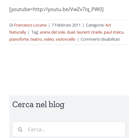
[youtube=http://youtu.be/VwZv7iq_PW0]
Di
Francesco Locane
|
7 Febbraio 2011
|
Categorie:
Act
Naturally
|
Tag:
arena del sole
,
duel
,
laurent cirade
,
paul staïcu
,
su
pianoforte
,
teatro
,
video
,
violoncello
|
Commenti disabilitati
Giochiam
che…
Cerca nel blog
Cerca
per: