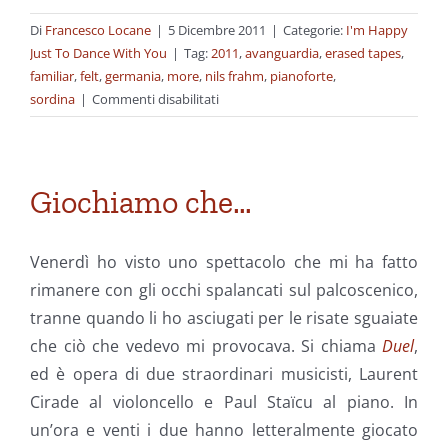
Di
Francesco Locane
|
5 Dicembre 2011
|
Categorie:
I'm Happy
Just To Dance With You
|
Tag:
2011
,
avanguardia
,
erased tapes
,
familiar
,
felt
,
germania
,
more
,
nils frahm
,
pianoforte
,
su
sordina
|
Commenti disabilitati
Musica
da
camera
Giochiamo che…
Venerdì ho visto uno spettacolo che mi ha fatto
rimanere con gli occhi spalancati sul palcoscenico,
tranne quando li ho asciugati per le risate sguaiate
che ciò che vedevo mi provocava. Si chiama
Duel
,
ed è opera di due straordinari musicisti, Laurent
Cirade al violoncello e Paul Staïcu al piano. In
un’ora e venti i due hanno letteralmente giocato