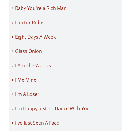
Baby You're a Rich Man
Doctor Robert
Eight Days A Week
Glass Onion
I Am The Walrus
I Me Mine
I'm A Loser
I'm Happy Just To Dance With You
I've Just Seen A Face