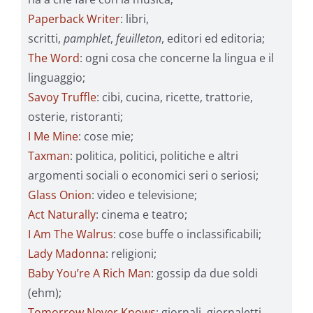
Paperback Writer
: libri,
scritti,
pamphlet
,
feuilleton
, editori ed editoria;
The Word
: ogni cosa che concerne la lingua e il
linguaggio;
Savoy Truffle
: cibi, cucina, ricette, trattorie,
osterie, ristoranti;
I Me Mine
: cose mie;
Taxman
: politica, politici, politiche e altri
argomenti sociali o economici seri o seriosi;
Glass Onion
: video e televisione;
Act Naturally
: cinema e teatro;
I Am The Walrus
: cose buffe o inclassificabili;
Lady Madonna
: religioni;
Baby You’re A Rich Man
: gossip da due soldi
(ehm);
Tomorrow Never Knows
: giornali, giornaletti,