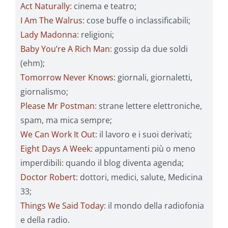
Act Naturally
: cinema e teatro;
I Am The Walrus
: cose buffe o inclassificabili;
Lady Madonna
: religioni;
Baby You’re A Rich Man
: gossip da due soldi
(ehm);
Tomorrow Never Knows
: giornali, giornaletti,
giornalismo;
Please Mr Postman
: strane lettere elettroniche,
spam, ma mica sempre;
We Can Work It Out
: il lavoro e i suoi derivati;
Eight Days A Week
: appuntamenti più o meno
imperdibili: quando il blog diventa agenda;
Doctor Robert
: dottori, medici, salute, Medicina
33;
Things We Said Today
: il mondo della radiofonia
e della radio.