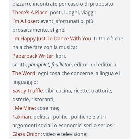
bizzarre incontrate per caso o di proposito;
There’s A Place
: posti, luoghi, viaggi;
I’m A Loser
: eventi sfortunati o, più
prosaicamente, sfighe;
I’m Happy Just To Dance With You
: tutto ciò che
ha a che fare con la musica;
Paperback Writer
: libri,
scritti,
pamphlet
,
feuilleton
, editori ed editoria;
The Word
: ogni cosa che concerne la lingua e il
linguaggio;
Savoy Truffle
: cibi, cucina, ricette, trattorie,
osterie, ristoranti;
I Me Mine
: cose mie;
Taxman
: politica, politici, politiche e altri
argomenti sociali o economici seri o seriosi;
Glass Onion
: video e televisione;