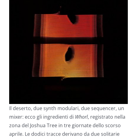
Il deserto, due synth modulari, due sequencer, un
mixer: ecco gli ingredienti di
Whorl
, registrato nella
zona del Joshua Tree in tre giornate dello scorso
aprile. Le dodici tracce derivano da due solitarie