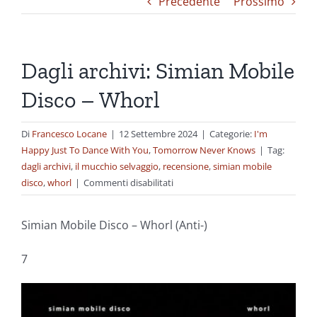
Precedente
Prossimo
Dagli archivi: Simian Mobile
Disco – Whorl
Di
Francesco Locane
|
12 Settembre 2024
|
Categorie:
I'm
Happy Just To Dance With You
,
Tomorrow Never Knows
|
Tag:
dagli archivi
,
il mucchio selvaggio
,
recensione
,
simian mobile
su
disco
,
whorl
|
Commenti disabilitati
Dagli
archivi:
Simian Mobile Disco – Whorl (Anti-)
Simian
Mobile
7
Disco
–
Whorl