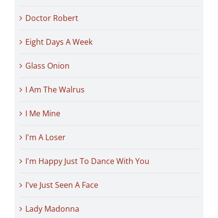
Doctor Robert
Eight Days A Week
Glass Onion
I Am The Walrus
I Me Mine
I'm A Loser
I'm Happy Just To Dance With You
I've Just Seen A Face
Lady Madonna