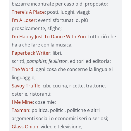
bizzarre incontrate per caso o di proposito;
There’s A Place
: posti, luoghi, viaggi;
I’m A Loser
: eventi sfortunati o, più
prosaicamente, sfighe;
I’m Happy Just To Dance With You
: tutto ciò che
ha a che fare con la musica;
Paperback Writer
: libri,
scritti,
pamphlet
,
feuilleton
, editori ed editoria;
The Word
: ogni cosa che concerne la lingua e il
linguaggio;
Savoy Truffle
: cibi, cucina, ricette, trattorie,
osterie, ristoranti;
I Me Mine
: cose mie;
Taxman
: politica, politici, politiche e altri
argomenti sociali o economici seri o seriosi;
Glass Onion
: video e televisione;