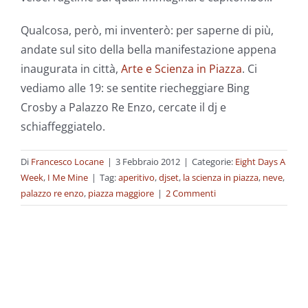
Qualcosa, però, mi inventerò: per saperne di più,
andate sul sito della bella manifestazione appena
inaugurata in città,
Arte e Scienza in Piazza
. Ci
vediamo alle 19: se sentite riecheggiare Bing
Crosby a Palazzo Re Enzo, cercate il dj e
schiaffeggiatelo.
Di
Francesco Locane
|
3 Febbraio 2012
|
Categorie:
Eight Days A
Week
,
I Me Mine
|
Tag:
aperitivo
,
djset
,
la scienza in piazza
,
neve
,
palazzo re enzo
,
piazza maggiore
|
2 Commenti