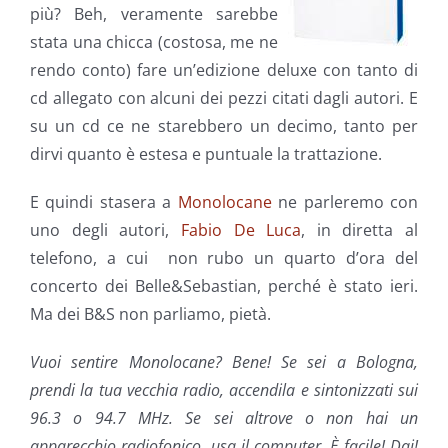
più? Beh, veramente sarebbe
stata una chicca (costosa, me ne
rendo conto) fare un’edizione deluxe con tanto di
cd allegato con alcuni dei pezzi citati dagli autori. E
su un cd ce ne starebbero un decimo, tanto per
dirvi quanto è estesa e puntuale la trattazione.
E quindi stasera a
Monolocane
ne parleremo con
uno degli autori,
Fabio De Luca
, in diretta al
telefono, a cui non rubo un quarto d’ora del
concerto dei Belle&Sebastian, perché è stato ieri.
Ma dei B&S non parliamo, pietà.
Vuoi sentire Monolocane? Bene! Se sei a Bologna,
prendi la tua vecchia radio, accendila e sintonizzati sui
96.3 o 94.7 MHz. Se sei altrove o non hai un
apparecchio radiofonico, usa il computer. È facile! Dai!