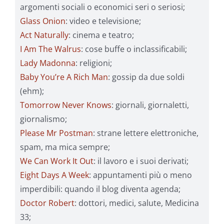
argomenti sociali o economici seri o seriosi;
Glass Onion
: video e televisione;
Act Naturally
: cinema e teatro;
I Am The Walrus
: cose buffe o inclassificabili;
Lady Madonna
: religioni;
Baby You’re A Rich Man
: gossip da due soldi
(ehm);
Tomorrow Never Knows
: giornali, giornaletti,
giornalismo;
Please Mr Postman
: strane lettere elettroniche,
spam, ma mica sempre;
We Can Work It Out
: il lavoro e i suoi derivati;
Eight Days A Week
: appuntamenti più o meno
imperdibili: quando il blog diventa agenda;
Doctor Robert
: dottori, medici, salute, Medicina
33;