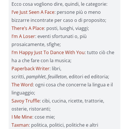
Ecco cosa vogliono dire, quindi, le categorie:
I’ve Just Seen A Face
: persone più o meno
bizzarre incontrate per caso o di proposito;
There’s A Place
: posti, luoghi, viaggi;
I’m A Loser
: eventi sfortunati o, più
prosaicamente, sfighe;
I’m Happy Just To Dance With You
: tutto ciò che
ha a che fare con la musica;
Paperback Writer
: libri,
scritti,
pamphlet
,
feuilleton
, editori ed editoria;
The Word
: ogni cosa che concerne la lingua e il
linguaggio;
Savoy Truffle
: cibi, cucina, ricette, trattorie,
osterie, ristoranti;
I Me Mine
: cose mie;
Taxman
: politica, politici, politiche e altri