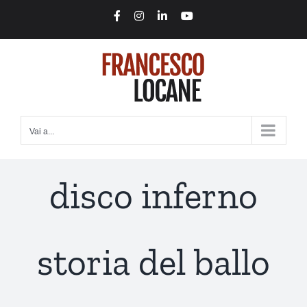
Salta
Facebook
Instagram
LinkedIn
YouTube
al
contenuto
Vai a...
disco inferno
storia del ballo