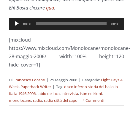
Eh! Basta cliccare
qua
.
Audio
00:00
00:00
Player
[mixcloud
https://www.mixcloud.com/Monolocane/monolocane-
28-maggio-2006/ width=100% height=120
hide_cover=1]
Di
Francesco Locane
|
25 Maggio 2006
|
Categorie:
Eight Days A
Week
,
Paperback Writer
|
Tag:
disco inferno storia del ballo in
italia 1946 2006
,
fabio de luca
,
intervista
,
isbn edizioni
,
monolocane
,
radio
,
radio città del capo
|
4 Commenti