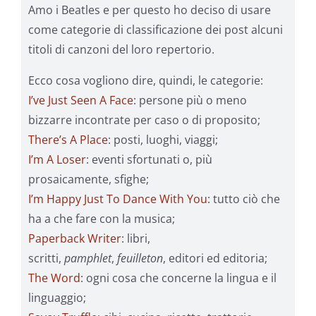
Amo i Beatles e per questo ho deciso di usare
come categorie di classificazione dei post alcuni
titoli di canzoni del loro repertorio.
Ecco cosa vogliono dire, quindi, le categorie:
I’ve Just Seen A Face
: persone più o meno
bizzarre incontrate per caso o di proposito;
There’s A Place
: posti, luoghi, viaggi;
I’m A Loser
: eventi sfortunati o, più
prosaicamente, sfighe;
I’m Happy Just To Dance With You
: tutto ciò che
ha a che fare con la musica;
Paperback Writer
: libri,
scritti,
pamphlet
,
feuilleton
, editori ed editoria;
The Word
: ogni cosa che concerne la lingua e il
linguaggio;