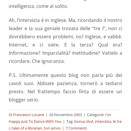
intelligenza, come al solito.
Ah, l’intervista è in inglese. Ma, ricordando il nostro
leader e la sua geniale trovata delle “tre I”, non ci
dovrebbero essere problemi, no? Inglese, e vabbè.
Internet, e ci siete. E la terza? Qual era?
Informazione? Imparzialità? Inettitudine? Vattelo a
ricordare. Che Ignoranza.
P.S. Ultimamente questo blog non parla più dei
cavoli suoi. Abbiate pazienza, tornerò a tediarvi
presto. Nel frattempo faccio finta di essere un
blogger serio.
Di
Francesco Locane
|
26 Novembre 2003
|
Categorie:
I'm
Happy Just To Dance With You
|
Tag:
bonus dvd
,
intervista
,
le tre
i
,
tales of a librarian
,
tori amos
|
7 Commenti