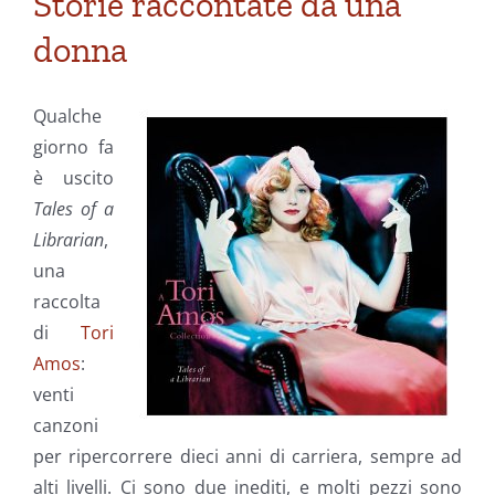
Storie raccontate da una
donna
Qualche
giorno fa
è uscito
Tales of a
Librarian
,
una
raccolta
di
Tori
Amos
:
venti
canzoni
per ripercorrere dieci anni di carriera, sempre ad
alti livelli. Ci sono due inediti, e molti pezzi sono