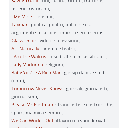
Savoy Truffle
: cibi, cucina, ricette, trattorie,
osterie, ristoranti;
I Me Mine
: cose mie;
Taxman
: politica, politici, politiche e altri
argomenti sociali o economici seri o seriosi;
Glass Onion
: video e televisione;
Act Naturally
: cinema e teatro;
I Am The Walrus
: cose buffe o inclassificabili;
Lady Madonna
: religioni;
Baby You’re A Rich Man
: gossip da due soldi
(ehm);
Tomorrow Never Knows
: giornali, giornaletti,
giornalismo;
Please Mr Postman
: strane lettere elettroniche,
spam, ma mica sempre;
We Can Work It Out
: il lavoro e i suoi derivati;