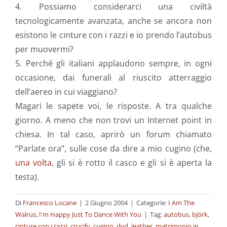
4. Possiamo considerarci una civiltà
tecnologicamente avanzata, anche se ancora non
esistono le cinture con i razzi e io prendo l’autobus
per muovermi?
5. Perché gli italiani applaudono sempre, in ogni
occasione, dai funerali al riuscito atterraggio
dell’aereo in cui viaggiano?
Magari le sapete voi, le risposte. A tra qualche
giorno. A meno che non trovi un Internet point in
chiesa. In tal caso, aprirò un forum chiamato
“Parlate ora”, sulle cose da dire a mio cugino (che,
una volta
, gli si è rotto il casco e gli si è aperta la
testa).
Di
Francesco Locane
|
2 Giugno 2004
|
Categorie:
I Am The
Walrus
,
I'm Happy Just To Dance With You
|
Tag:
autobus
,
björk
,
cinture con i razzi
,
crucify
,
cugino
,
dvd
,
leather
,
matrimonio in