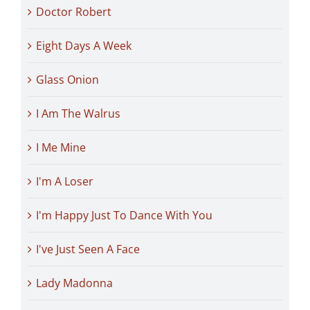
Doctor Robert
Eight Days A Week
Glass Onion
I Am The Walrus
I Me Mine
I'm A Loser
I'm Happy Just To Dance With You
I've Just Seen A Face
Lady Madonna