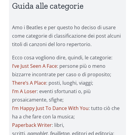
Guida alle categorie
Amo i Beatles e per questo ho deciso di usare
come categorie di classificazione dei post alcuni
titoli di canzoni del loro repertorio.
Ecco cosa vogliono dire, quindi, le categorie:
I’ve Just Seen A Face
: persone più o meno
bizzarre incontrate per caso o di proposito;
There’s A Place
: posti, luoghi, viaggi;
I’m A Loser
: eventi sfortunati o, più
prosaicamente, sfighe;
I’m Happy Just To Dance With You
: tutto ciò che
ha a che fare con la musica;
Paperback Writer
: libri,
scritti,
pamphlet
,
feuilleton
, editori ed editoria;