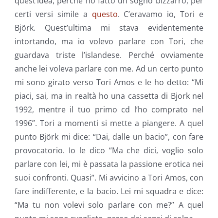
quest’idea, perché ho fatto un sogno bizzarro, per
certi versi simile a
questo
. C’eravamo io, Tori e
Björk. Quest’ultima mi stava evidentemente
intortando, ma io volevo parlare con Tori, che
guardava triste l’islandese. Perché ovviamente
anche lei voleva parlare con me. Ad un certo punto
mi sono girato verso Tori Amos e le ho detto: “Mi
piaci, sai, ma in realtà ho una cassetta di Bjork nel
1992, mentre il tuo primo cd l’ho comprato nel
1996”. Tori a momenti si mette a piangere. A quel
punto Björk mi dice: “Dai, dalle un bacio”, con fare
provocatorio. Io le dico “Ma che dici, voglio solo
parlare con lei, mi è passata la passione erotica nei
suoi confronti. Quasi”. Mi avvicino a Tori Amos, con
fare indifferente, e la bacio. Lei mi squadra e dice:
“Ma tu non volevi solo parlare con me?” A quel