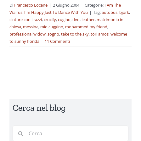
Di
Francesco Locane
|
2 Giugno 2004
|
Categorie:
I Am The
Walrus
,
I'm Happy Just To Dance With You
|
Tag:
autobus
,
björk
,
cinture con i razzi
,
crucify
,
cugino
,
dvd
,
leather
,
matrimonio in
chiesa
,
messina
,
mio cuggino
,
mohammed my friend
,
professional widow
,
sogno
,
take to the sky
,
tori amos
,
welcome
to sunny florida
|
11 Commenti
Cerca nel blog
Cerca
per: