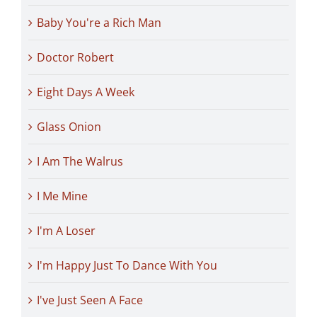
Baby You're a Rich Man
Doctor Robert
Eight Days A Week
Glass Onion
I Am The Walrus
I Me Mine
I'm A Loser
I'm Happy Just To Dance With You
I've Just Seen A Face