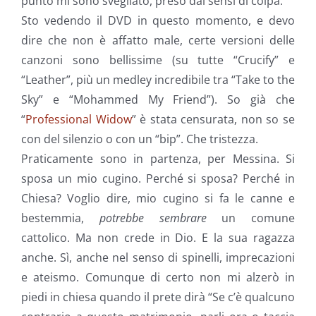
punto mi sono svegliato, preso dai sensi di colpa.
Sto vedendo il DVD in questo momento, e devo
dire che non è affatto male, certe versioni delle
canzoni sono bellissime (su tutte “Crucify” e
“Leather”, più un medley incredibile tra “Take to the
Sky” e “Mohammed My Friend”). So già che
“
Professional Widow
” è stata censurata, non so se
con del silenzio o con un “bip”. Che tristezza.
Praticamente sono in partenza, per Messina. Si
sposa un mio cugino. Perché si sposa? Perché in
Chiesa? Voglio dire, mio cugino si fa le canne e
bestemmia,
potrebbe sembrare
un comune
cattolico. Ma non crede in Dio. E la sua ragazza
anche. Sì, anche nel senso di spinelli, imprecazioni
e ateismo. Comunque di certo non mi alzerò in
piedi in chiesa quando il prete dirà “Se c’è qualcuno