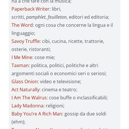
ha a che fare con la musica;
Paperback Writer
: libri,
scritti,
pamphlet
,
feuilleton
, editori ed editoria;
The Word
: ogni cosa che concerne la lingua e il
linguaggio;
Savoy Truffle
: cibi, cucina, ricette, trattorie,
osterie, ristoranti;
I Me Mine
: cose mie;
Taxman
: politica, politici, politiche e altri
argomenti sociali o economici seri o seriosi;
Glass Onion
: video e televisione;
Act Naturally
: cinema e teatro;
I Am The Walrus
: cose buffe o inclassificabili;
Lady Madonna
: religioni;
Baby You’re A Rich Man
: gossip da due soldi
(ehm);