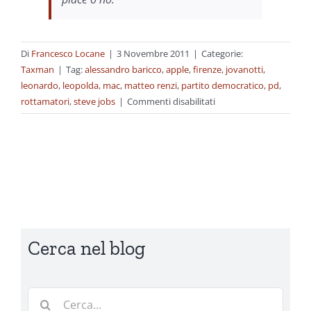
Di
Francesco Locane
|
3 Novembre 2011
|
Categorie:
Taxman
|
Tag:
alessandro baricco
,
apple
,
firenze
,
jovanotti
,
leonardo
,
leopolda
,
mac
,
matteo renzi
,
partito democratico
,
pd
,
su
rottamatori
,
steve jobs
|
Commenti disabilitati
Le
parole
di
altri
Cerca nel blog
Cerca