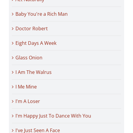
Baby You're a Rich Man
Doctor Robert
Eight Days A Week
Glass Onion
I Am The Walrus
I Me Mine
I'm A Loser
I'm Happy Just To Dance With You
I've Just Seen A Face