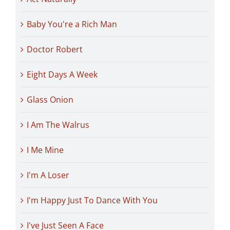
Baby You're a Rich Man
Doctor Robert
Eight Days A Week
Glass Onion
I Am The Walrus
I Me Mine
I'm A Loser
I'm Happy Just To Dance With You
I've Just Seen A Face