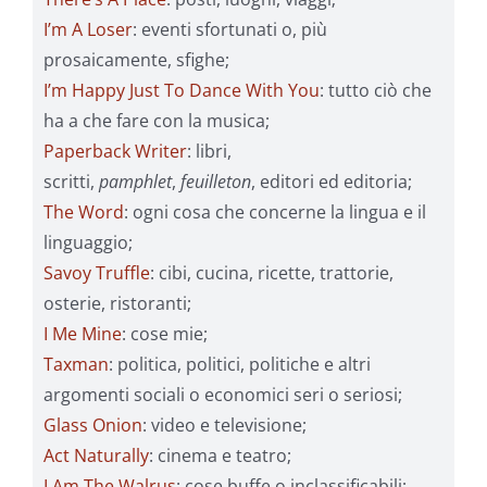
I’m A Loser
: eventi sfortunati o, più
prosaicamente, sfighe;
I’m Happy Just To Dance With You
: tutto ciò che
ha a che fare con la musica;
Paperback Writer
: libri,
scritti,
pamphlet
,
feuilleton
, editori ed editoria;
The Word
: ogni cosa che concerne la lingua e il
linguaggio;
Savoy Truffle
: cibi, cucina, ricette, trattorie,
osterie, ristoranti;
I Me Mine
: cose mie;
Taxman
: politica, politici, politiche e altri
argomenti sociali o economici seri o seriosi;
Glass Onion
: video e televisione;
Act Naturally
: cinema e teatro;
I Am The Walrus
: cose buffe o inclassificabili;