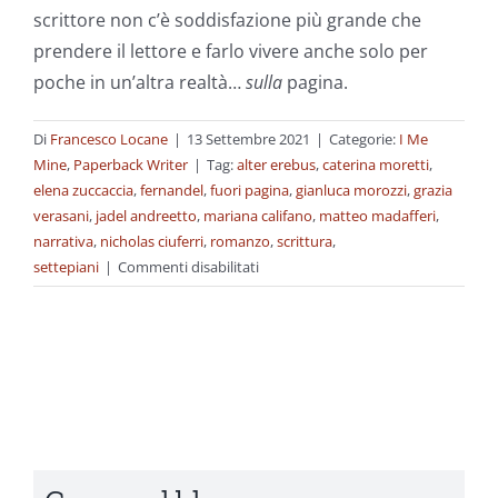
scrittore non c’è soddisfazione più grande che
prendere il lettore e farlo vivere anche solo per
poche in un’altra realtà…
sulla
pagina.
Di
Francesco Locane
|
13 Settembre 2021
|
Categorie:
I Me
Mine
,
Paperback Writer
|
Tag:
alter erebus
,
caterina moretti
,
elena zuccaccia
,
fernandel
,
fuori pagina
,
gianluca morozzi
,
grazia
verasani
,
jadel andreetto
,
mariana califano
,
matteo madafferi
,
narrativa
,
nicholas ciuferri
,
romanzo
,
scrittura
,
su
settepiani
|
Commenti disabilitati
Fuori
pagina,
il
mio
primo
romanzo