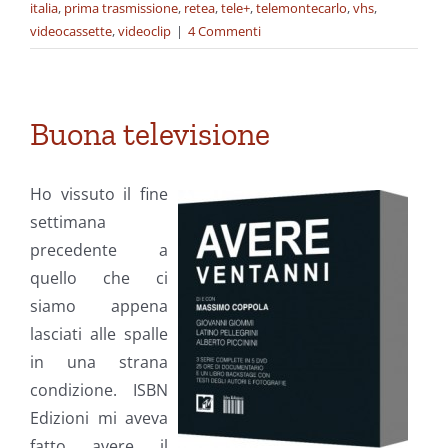
italia
,
prima trasmissione
,
retea
,
tele+
,
telemontecarlo
,
vhs
,
videocassette
,
videoclip
|
4 Commenti
Buona televisione
Ho vissuto il fine
settimana
precedente a
quello che ci
siamo appena
lasciati alle spalle
in una strana
condizione. ISBN
Edizioni mi aveva
fatto avere il