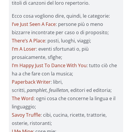
titoli di canzoni del loro repertorio.
Ecco cosa vogliono dire, quindi, le categorie:
I’ve Just Seen A Face
: persone più o meno
bizzarre incontrate per caso o di proposito;
There’s A Place
: posti, luoghi, viaggi;
I’m A Loser
: eventi sfortunati o, più
prosaicamente, sfighe;
I’m Happy Just To Dance With You
: tutto ciò che
ha a che fare con la musica;
Paperback Writer
: libri,
scritti,
pamphlet
,
feuilleton
, editori ed editoria;
The Word
: ogni cosa che concerne la lingua e il
linguaggio;
Savoy Truffle
: cibi, cucina, ricette, trattorie,
osterie, ristoranti;
I Me Mine
: cose mie;