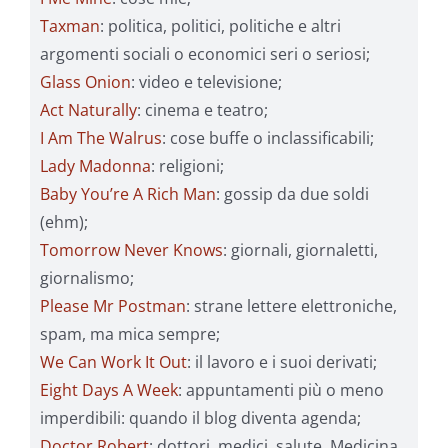
Taxman
: politica, politici, politiche e altri
argomenti sociali o economici seri o seriosi;
Glass Onion
: video e televisione;
Act Naturally
: cinema e teatro;
I Am The Walrus
: cose buffe o inclassificabili;
Lady Madonna
: religioni;
Baby You’re A Rich Man
: gossip da due soldi
(ehm);
Tomorrow Never Knows
: giornali, giornaletti,
giornalismo;
Please Mr Postman
: strane lettere elettroniche,
spam, ma mica sempre;
We Can Work It Out
: il lavoro e i suoi derivati;
Eight Days A Week
: appuntamenti più o meno
imperdibili: quando il blog diventa agenda;
Doctor Robert
: dottori, medici, salute, Medicina