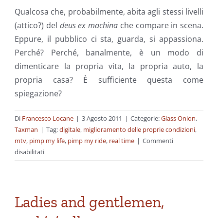
Qualcosa che, probabilmente, abita agli stessi livelli
(attico?) del
deus ex machina
che compare in scena.
Eppure, il pubblico ci sta, guarda, si appassiona.
Perché? Perché, banalmente, è un modo di
dimenticare la propria vita, la propria auto, la
propria casa? È sufficiente questa come
spiegazione?
Di
Francesco Locane
|
3 Agosto 2011
|
Categorie:
Glass Onion
,
Taxman
|
Tag:
digitale
,
miglioramento delle proprie condizioni
,
mtv
,
pimp my life
,
pimp my ride
,
real time
|
Commenti
su
disabilitati
Pimp
My
Life
Ladies and gentlemen,