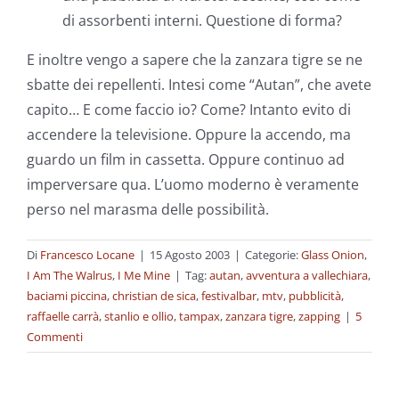
di assorbenti interni. Questione di forma?
E inoltre vengo a sapere che la zanzara tigre se ne
sbatte dei repellenti. Intesi come “Autan”, che avete
capito… E come faccio io? Come? Intanto evito di
accendere la televisione. Oppure la accendo, ma
guardo un film in cassetta. Oppure continuo ad
imperversare qua. L’uomo moderno è veramente
perso nel marasma delle possibilità.
Di
Francesco Locane
|
15 Agosto 2003
|
Categorie:
Glass Onion
,
I Am The Walrus
,
I Me Mine
|
Tag:
autan
,
avventura a vallechiara
,
baciami piccina
,
christian de sica
,
festivalbar
,
mtv
,
pubblicità
,
raffaelle carrà
,
stanlio e ollio
,
tampax
,
zanzara tigre
,
zapping
|
5
Commenti