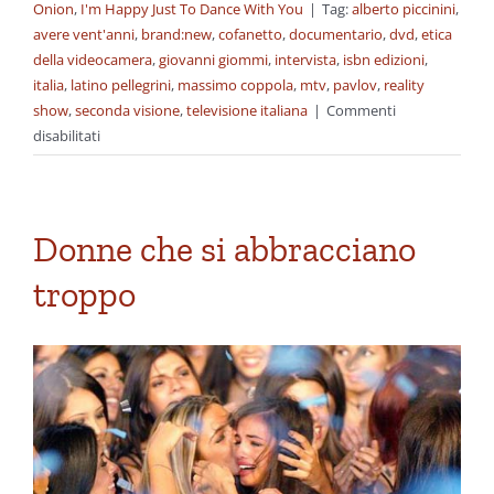
Onion
,
I'm Happy Just To Dance With You
|
Tag:
alberto piccinini
,
avere vent'anni
,
brand:new
,
cofanetto
,
documentario
,
dvd
,
etica
della videocamera
,
giovanni giommi
,
intervista
,
isbn edizioni
,
italia
,
latino pellegrini
,
massimo coppola
,
mtv
,
pavlov
,
reality
show
,
seconda visione
,
televisione italiana
|
Commenti
su
disabilitati
Buona
televisione
Donne che si abbracciano
troppo