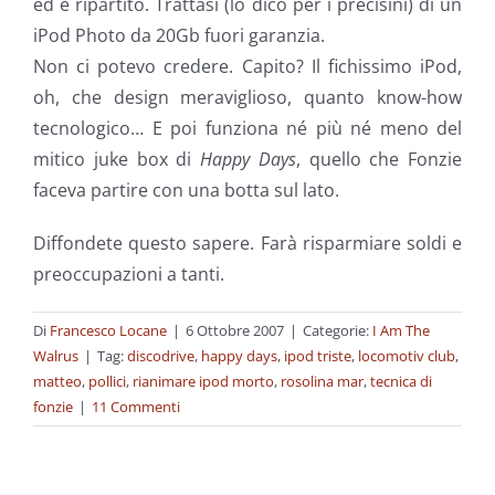
ed è ripartito. Trattasi (lo dico per i precisini) di un
iPod Photo da 20Gb fuori garanzia.
Non ci potevo credere. Capito? Il fichissimo iPod,
oh, che design meraviglioso, quanto know-how
tecnologico… E poi funziona né più né meno del
mitico juke box di
Happy Days
, quello che Fonzie
faceva partire con una botta sul lato.
Diffondete questo sapere. Farà risparmiare soldi e
preoccupazioni a tanti.
Di
Francesco Locane
|
6 Ottobre 2007
|
Categorie:
I Am The
Walrus
|
Tag:
discodrive
,
happy days
,
ipod triste
,
locomotiv club
,
matteo
,
pollici
,
rianimare ipod morto
,
rosolina mar
,
tecnica di
fonzie
|
11 Commenti