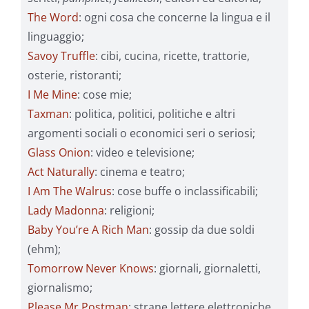
The Word
: ogni cosa che concerne la lingua e il
linguaggio;
Savoy Truffle
: cibi, cucina, ricette, trattorie,
osterie, ristoranti;
I Me Mine
: cose mie;
Taxman
: politica, politici, politiche e altri
argomenti sociali o economici seri o seriosi;
Glass Onion
: video e televisione;
Act Naturally
: cinema e teatro;
I Am The Walrus
: cose buffe o inclassificabili;
Lady Madonna
: religioni;
Baby You’re A Rich Man
: gossip da due soldi
(ehm);
Tomorrow Never Knows
: giornali, giornaletti,
giornalismo;
Please Mr Postman
: strane lettere elettroniche,