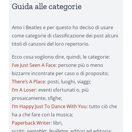
Guida alle categorie
Amo i Beatles e per questo ho deciso di usare
come categorie di classificazione dei post alcuni
titoli di canzoni del loro repertorio.
Ecco cosa vogliono dire, quindi, le categorie:
I’ve Just Seen A Face
: persone più o meno
bizzarre incontrate per caso o di proposito;
There’s A Place
: posti, luoghi, viaggi;
I’m A Loser
: eventi sfortunati o, più
prosaicamente, sfighe;
I’m Happy Just To Dance With You
: tutto ciò che
ha a che fare con la musica;
Paperback Writer
: libri,
scritti,
pamphlet
,
feuilleton
, editori ed editoria;