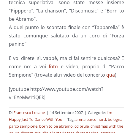
tecnica superlativa: sono state messe insieme
“Pipppero”, “La chanson”, “Discomusic” e “Born to
be Abramo”.
A quel punto lo scontato finale con “Tapparella” è
stato comunque salutato da un coro di “Forza
panino”.
E voi direte: sì, vabbè, ma ci fai sentire qualcosa? E
come no: a voi
foto
e video, proprio di “Parco
Sempione” (trovate altri video del concerto
qua
).
[youtube http://www.youtube.com/watch?
v=EYeMw1tiQEk]
Di
Francesco Locane
|
14 Settembre 2007
|
Categorie:
I'm
Happy Just To Dance With You
|
Tag:
arena parco nord
,
bologna
parco sempione
,
born to be abramo
,
cd brulè
,
christmas with the