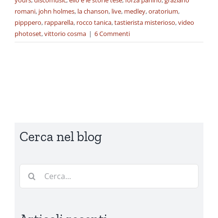
yours
,
discomusic
,
elio e le storie tese
,
forza panino
,
graziano
romani
,
john holmes
,
la chanson
,
live
,
medley
,
oratorium
,
pipppero
,
rapparella
,
rocco tanica
,
tastierista misterioso
,
video
photoset
,
vittorio cosma
|
6 Commenti
Cerca nel blog
Cerca
per: