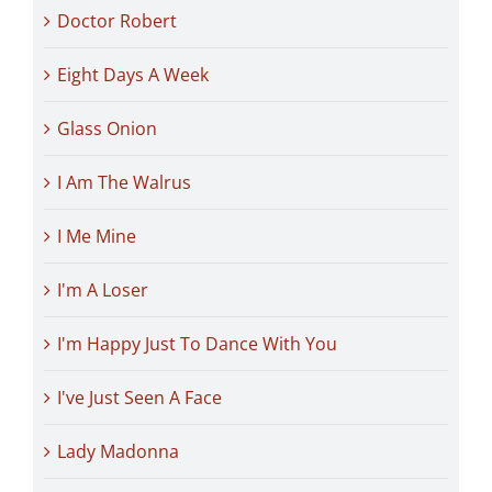
Doctor Robert
Eight Days A Week
Glass Onion
I Am The Walrus
I Me Mine
I'm A Loser
I'm Happy Just To Dance With You
I've Just Seen A Face
Lady Madonna