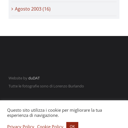
Agosto 2003 (16)
Website by
duDAT
Tutte le fotografie sono di Lorenzo Burlando
Questo sito utilizza i cookie per migliorare la tua
esperienza di navigazione.
©2021 Francesco Locane | P.IVA: 03639401201
Privacy Policy
Cookie Policy
OK