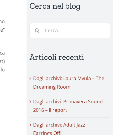
Cerca nel blog
ano
Cerca
te”
per:
ica
Articoli recenti
st)
olo
Dagli archivi: Laura Mvula – The
Dreaming Room
Dagli archivi: Primavera Sound
2016 – Il report
Dagli archivi: Adult Jazz –
Earrings Off!