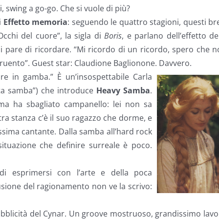
, swing a go-go. Che si vuole di più?
i
Effetto memoria
: seguendo le quattro stagioni, questi br
cchi del cuore”, la sigla di
Boris
, e parlano dell’effetto de
pare di ricordare. “Mi ricordo di un ricordo, spero che 
 cruento”. Guest star: Claudione Baglionone. Davvero.
e in gamba.” È un’insospettabile Carla
nta samba”) che introduce
Heavy Samba
.
 ma ha sbagliato campanello: lei non sa
tra stanza c’è il suo ragazzo che dorme, e
nissima cantante. Dalla samba all’hard rock
ituazione che definire surreale è poco.
di esprimersi con l’arte e della poca
sione del ragionamento non ve la scrivo:
pubblicità del Cynar. Un groove mostruoso, grandissimo lav