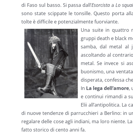
di Faso sul basso. Si passa dall’
Esorcista
a
Lo squa
sono state scippate le tonsille. Questo porta all
tolte è difficile e potenzialmente fuorviante.
Una suite in quattro m
gruppi death e black me
samba, dal metal al j
ascoltando al contrari
metal. Se invece si as
buonismo, una ventata d
disperata, confessa che
In
La lega dell’amore
,
e continui rimandi a su
Elii all’antipolitica. L
di nuove tendenze di parrucchieri a Berlino: in 
regalare delle cose agli indiani, ma loro niente. L
fatto storico di cento anni fa.