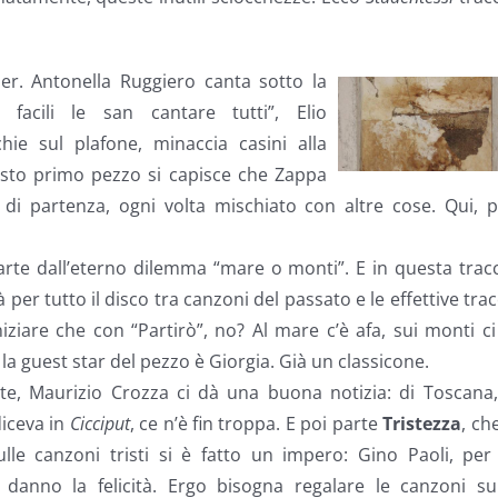
der. Antonella Ruggiero canta sotto la
e facili le san cantare tutti”, Elio
ie sul plafone, minaccia casini alla
esto primo pezzo si capisce che Zappa
i partenza, ogni volta mischiato con altre cose. Qui, p
rte dall’eterno dilemma “mare o monti”. E in questa trac
per tutto il disco tra canzoni del passato e le effettive tra
ziare che con “Partirò”, no? Al mare c’è afa, sui monti ci
la guest star del pezzo è Giorgia. Già un classicone.
e, Maurizio Crozza ci dà una buona notizia: di Toscana,
diceva in
Cicciput
, ce n’è fin troppa. E poi parte
Tristezza
, ch
ulle canzoni tristi si è fatto un impero: Gino Paoli, per
i danno la felicità. Ergo bisogna regalare le canzoni su