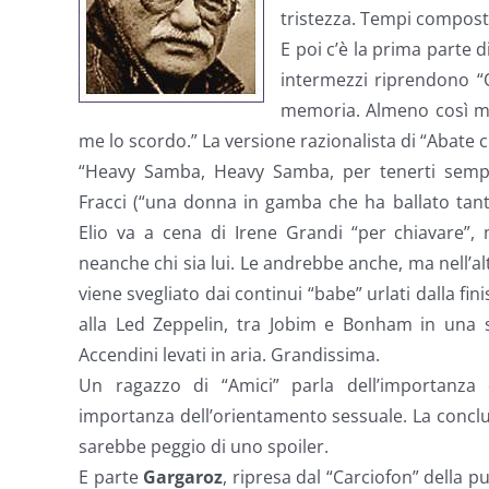
tristezza. Tempi composti
E poi c’è la prima parte d
intermezzi riprendono “O
memoria. Almeno così mi 
me lo scordo.” La versione razionalista di “Abate
“Heavy Samba, Heavy Samba, per tenerti sempr
Fracci (“una donna in gamba che ha ballato ta
Elio va a cena di Irene Grandi “per chiavare”,
neanche chi sia lui. Le andrebbe anche, ma nell’al
viene svegliato dai continui “babe” urlati dalla fi
alla Led Zeppelin, tra Jobim e Bonham in una s
Accendini levati in aria. Grandissima.
Un ragazzo di “Amici” parla dell’importanza 
importanza dell’orientamento sessuale. La conclu
sarebbe peggio di uno spoiler.
E parte
Gargaroz
, ripresa dal “Carciofon” della 