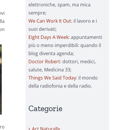
elettroniche, spam, ma mica
sempre;
evi
We Can Work It Out
: il lavoro e i
lla
suoi derivati;
non
Eight Days A Week
: appuntamenti
più o meno imperdibili: quando il
blog diventa agenda;
Doctor Robert
: dottori, medici,
salute, Medicina 33;
Things We Said Today
: il mondo
della radiofonia e della radio.
Categorie
oro
Act Naturally