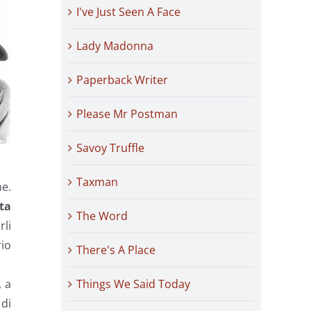
I've Just Seen A Face
Lady Madonna
Paperback Writer
Please Mr Postman
Savoy Truffle
Taxman
he.
ta
The Word
rli
rio
There's A Place
, a
Things We Said Today
 di