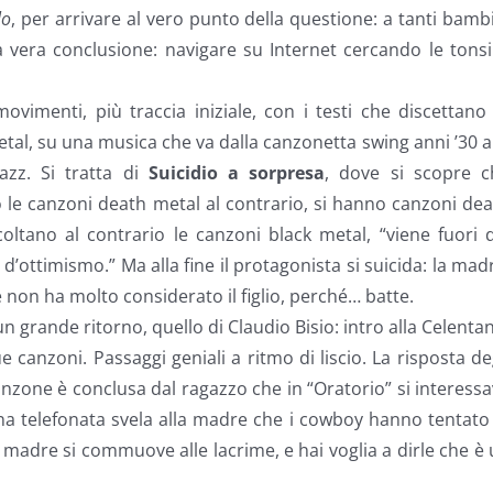
lo
, per arrivare al vero punto della questione: a tanti bamb
a vera conclusione: navigare su Internet cercando le tonsi
ovimenti, più traccia iniziale, con i testi che discettano
tal, su una musica che va dalla canzonetta swing anni ’30 a
azz. Si tratta di
Suicidio a sorpresa
, dove si scopre c
o le canzoni death metal al contrario, si hanno canzoni de
coltano al contrario le canzoni black metal, “viene fuori 
’ottimismo.” Ma alla fine il protagonista si suicida: la mad
 non ha molto considerato il figlio, perché… batte.
 un grande ritorno, quello di Claudio Bisio: intro alla Celenta
e canzoni. Passaggi geniali a ritmo di liscio. La risposta de
a canzone è conclusa dal ragazzo che in “Oratorio” si interess
una telefonata svela alla madre che i cowboy hanno tentato
a madre si commuove alle lacrime, e hai voglia a dirle che è