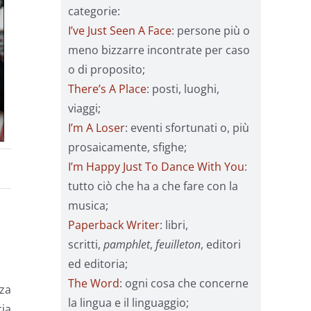
categorie:
I’ve Just Seen A Face
: persone più o
meno bizzarre incontrate per caso
o di proposito;
There’s A Place
: posti, luoghi,
viaggi;
I’m A Loser
: eventi sfortunati o, più
prosaicamente, sfighe;
I’m Happy Just To Dance With You
:
tutto ciò che ha a che fare con la
musica;
Paperback Writer
: libri,
scritti,
pamphlet
,
feuilleton
, editori
ed editoria;
The Word
: ogni cosa che concerne
za
la lingua e il linguaggio;
cia