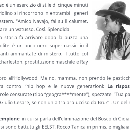
d è un esercizio di stile di cinque minuti
violino si rincorrono in entrambi i generi
stern. “Amico Navajo, fai su il calumet,
are un watusso. Così. Splendida.
la storia fa arrivare dopo la puzza una
olite: è un buco nero supermassiccio il
ganti ammantate di mistero. Il tutto col
charleston, prostituzione maschile e Ray
avoro all’Hollywood. Ma no, mamma, non prendo le pasticc
zza contro l’hip hop e le nuove generazioni:
La rispos
arole censurate (tipo “geogra****mente”), spezzate. “Tua pa
Giulio Cesare, se non un altro bro ucciso da Bru?” . Un deli
Sempione
, in cui si parla dell’eliminazione del Bosco di Gioia
si sono battutti gli EELST, Rocco Tanica in primis, e migliaia