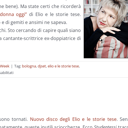
he bene). Ma state certi che ricorderà
 donna oggi”
di Elio e le storie tese.
 e di gemiti e ansimi ne sapeva.
chi. Sto cercando di capire quali siano
 cantante-scrittrice ex-doppiatrice di
A Week
|
Tag:
bologna
,
djset
,
elio e le storie tese
,
su
bilitati
Mixare
le
carte
in
tavola
sono tornati.
Nuovo disco degli Elio e le storie tese
. Sen
inatamente, queste inutili sciocchezze. Ecco
Studentessi
trac