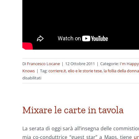
Di
Francesco Locane
|
12 Ottobre 2011
|
Categorie:
I'm Happy
Knows
|
Tag:
corriere.it
,
elio e le storie tese
,
la follia della donna
su
disabilitati
Metropolitane
superficiali
Mixare le carte in tavola
La serata di oggi sarà all’insegna delle commistio
mia co-conduttrice “guest star” a Maps, tiene
un