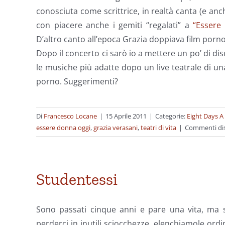
conosciuta come scrittrice, in realtà canta (e anc
con piacere anche i gemiti “regalati” a
“Essere
D’altro canto all’epoca Grazia doppiava film porno
Dopo il concerto ci sarò io a mettere un po’ di dis
le musiche più adatte dopo un live teatrale di una
porno. Suggerimenti?
Di
Francesco Locane
|
15 Aprile 2011
|
Categorie:
Eight Days 
essere donna oggi
,
grazia verasani
,
teatri di vita
|
Commenti disa
Studentessi
Sono passati cinque anni e pare una vita, ma 
perderci in inutili sciocchezze, elenchiamole ord