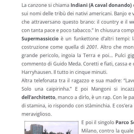
La canzone si chiama
Indiani (A caval donando)
e
sui nomi delle tribù dei nativi americani. Banjo e 
che attraversano questo brano: il country e il we
con tanta pace e poco tabacco.” In chiusura comp
Supermassiccio
è un funkettone d’altri tempi: 
costruzione come quella di
2001
. Altro che mon
grande pericolo, ingoia la Terra e poi… Pulci gi
commento di Guido Meda. Coretti e fiati, cassa e 
Harryhausen. Il tutto in cinque minuti.
Altra telefonata tra il ragazzo e sua madre: “L
Solo una caipirinha.” E poi Mangoni si inca
dell’architetto
, manco a dirlo, è un rap. Con le p
di stamina, io rispondo con stàminchia. E cos’era 
meraviglioso.
E poi il singolo
Parco 
Milano, contro la quale 