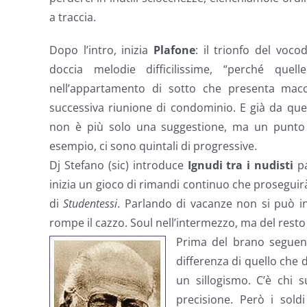
a traccia.
Dopo l’intro, inizia
Plafone
: il trionfo del voco
doccia melodie difficilissime, “perché quell
nell’appartamento di sotto che presenta macch
successiva riunione di condominio. E già da qu
non è più solo una suggestione, ma un punto d
esempio, ci sono quintali di progressive.
Dj Stefano (sic) introduce
Ignudi tra i nudisti
pa
inizia un gioco di rimandi continuo che proseguirà 
di
Studentessi
. Parlando di vacanze non si può ini
rompe il cazzo. Soul nell’intermezzo, ma del resto 
Prima del brano seguent
differenza di quello che 
un sillogismo. C’è chi s
precisione. Però i sold