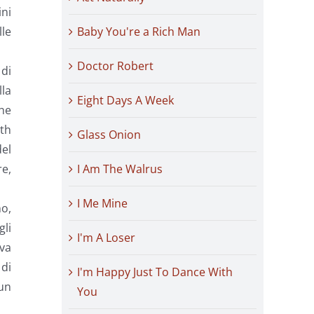
ini
lle
Baby You're a Rich Man
Doctor Robert
 di
lla
Eight Days A Week
he
ath
Glass Onion
del
re,
I Am The Walrus
I Me Mine
no,
gli
I'm A Loser
ava
 di
I'm Happy Just To Dance With
 un
You