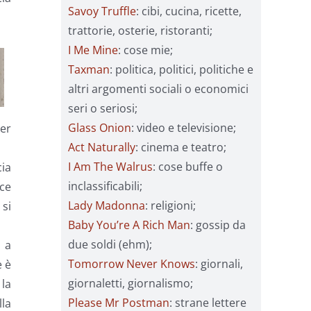
Savoy Truffle
: cibi, cucina, ricette,
trattorie, osterie, ristoranti;
I Me Mine
: cose mie;
Taxman
: politica, politici, politiche e
altri argomenti sociali o economici
seri o seriosi;
Glass Onion
: video e televisione;
er
Act Naturally
: cinema e teatro;
I Am The Walrus
: cose buffe o
cia
inclassificabili;
cce
Lady Madonna
: religioni;
 si
Baby You’re A Rich Man
: gossip da
due soldi (ehm);
 a
Tomorrow Never Knows
: giornali,
e è
giornaletti, giornalismo;
 la
Please Mr Postman
: strane lettere
lla