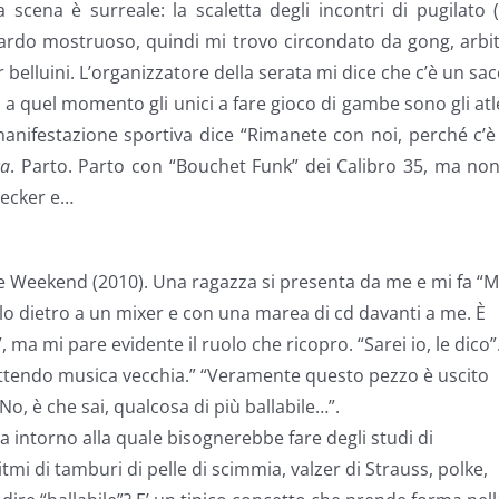
scena è surreale: la scaletta degli incontri di pugilato (
itardo mostruoso, quindi mi trovo circondato da gong, arbit
elluini. L’organizzatore della serata mi dice che c’è un sa
o a quel momento gli unici a fare gioco di gambe sono gli atl
 manifestazione sportiva dice “Rimanete con noi, perché c’
ca
. Parto. Parto con “Bouchet Funk” dei Calibro 35, ma no
hecker e…
re Weekend (2010). Una ragazza si presenta da me e mi fa “
collo dietro a un mixer e con una marea di cd davanti a me. È
 ma mi pare evidente il ruolo che ricopro. “Sarei io, le dico”
ettendo musica vecchia.” “Veramente questo pezzo è uscito
. “No, è che sai, qualcosa di più ballabile…”.
sa intorno alla quale bisognerebbe fare degli studi di
mi di tamburi di pelle di scimmia, valzer di Strauss, polke,