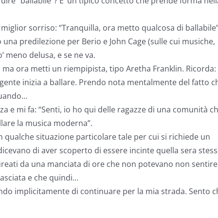
dire “ballabile”? E’ un tipico concetto che prende forma nell
miglior sorriso: “Tranquilla, ora metto qualcosa di ballabile”
 una predilezione per Berio e John Cage (sulle cui musiche,
po’ meno delusa, e se ne va.
e, ma ora metti un riempipista, tipo Aretha Franklin. Ricorda:
la gente inizia a ballare. Prendo nota mentalmente del fatto c
 quando…
za e mi fa: “Senti, io ho qui delle ragazze di una comunità c
lare la musica moderna”.
n qualche situazione particolare tale per cui si richiede un
icevano di aver scoperto di essere incinte quella sera stes
aureati da una manciata di ore che non potevano non sentire 
lasciata e che quindi…
endo implicitamente di continuare per la mia strada. Sento c