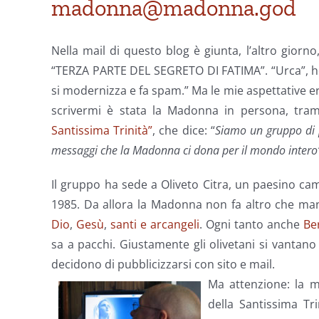
madonna@madonna.god
Nella mail di questo blog è giunta, l’altro giorno
“TERZA PARTE DEL SEGRETO DI FATIMA”. “Urca”, ho
si modernizza e fa spam.” Ma le mie aspettative e
scrivermi è stata la Madonna in persona, tram
Santissima Trinità”
, che dice: “
Siamo un gruppo di p
messaggi che la Madonna ci dona per il mondo intero
Il gruppo ha sede a Oliveto Citra, un paesino 
1985. Da allora la Madonna non fa altro che man
Dio
,
Gesù
,
santi e arcangeli
. Ogni tanto anche
Be
sa a pacchi. Giustamente gli olivetani si vantano
decidono di pubblicizzarsi con sito e mail.
Ma attenzione: la m
della Santissima Tr