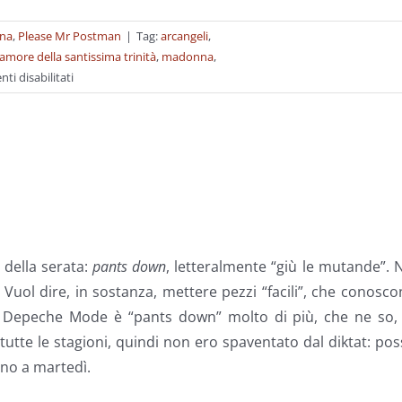
na
,
Please Mr Postman
|
Tag:
arcangeli
,
amore della santissima trinità
,
madonna
,
su
i disabilitati
madonna@madonna.god
 della serata:
pants
down
, letteralmente “giù le mutande”. 
 Vuol dire, in sostanza, mettere pezzi “facili”, che conosc
ei Depeche Mode è “pants down” molto di più, che ne so, 
tutte le stagioni, quindi non ero spaventato dal diktat: po
ino a martedì.