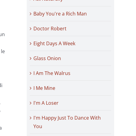
Baby You're a Rich Man
Doctor Robert
 un
Eight Days A Week
 le
Glass Onion
I Am The Walrus
di
I Me Mine
,
I'm A Loser
o
I'm Happy Just To Dance With
You
a