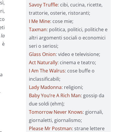
sì,
Savoy Truffle
: cibi, cucina, ricette,
ri,
trattorie, osterie, ristoranti;
cco
I Me Mine
: cose mie;
eti
Taxman
: politica, politici, politiche e
è
la
altri argomenti sociali o economici
n è
seri o seriosi;
Glass Onion
: video e televisione;
Act Naturally
: cinema e teatro;
I Am The Walrus
: cose buffe o
Ma
inclassificabili;
Lady Madonna
: religioni;
.
Baby You’re A Rich Man
: gossip da
due soldi (ehm);
Tomorrow Never Knows
: giornali,
giornaletti, giornalismo;
Please Mr Postman
: strane lettere