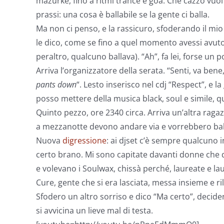
mazurke, fino a ritmi trance e goa. Che cazzo vuol 
prassi: una cosa è ballabile se la gente ci balla.
Ma non ci penso, e la rassicuro, sfoderando il mio 
le dico, come se fino a quel momento avessi avuto
peraltro, qualcuno ballava). “Ah”, fa lei, forse un 
Arriva l’organizzatore della serata. “Senti, va ben
pants down
“. Lesto inserisco nel cdj “Respect”, e 
posso mettere della musica black, soul e simile,
Quinto pezzo, ore 2340 circa. Arriva un’altra ragaz
a mezzanotte devono andare via e vorrebbero bal
Nuova
digressione
: ai djset c’è sempre qualcuno i
certo brano. Mi sono capitate davanti donne che d
e volevano i Soulwax, chissà perché, laureate e l
Cure, gente che si era lasciata, messa insieme e ri
Sfodero un altro sorriso e dico “Ma certo”, decid
si avvicina un lieve mal di testa.