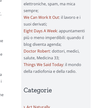
a
elettroniche, spam, ma mica
sempre;
,
We Can Work It Out
: il lavoro e i
suoi derivati;
Eight Days A Week
: appuntamenti
più o meno imperdibili: quando il
he
blog diventa agenda;
Doctor Robert
: dottori, medici,
he
salute, Medicina 33;
Things We Said Today
: il mondo
della radiofonia e della radio.
sa
i
Categorie
he
Act Naturally