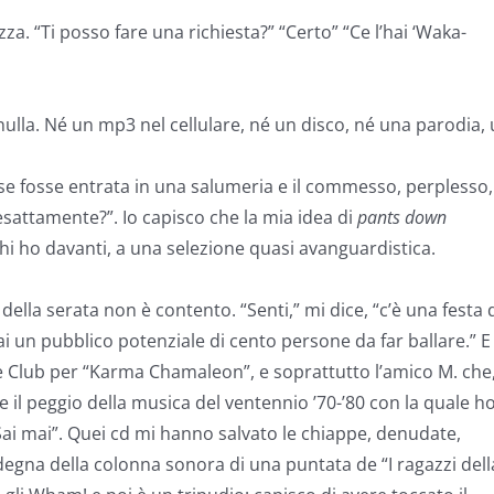
za. “Ti posso fare una richiesta?” “Certo” “Ce l’hai ‘Waka-
ulla. Né un mp3 nel cellulare, né un disco, né una parodia,
se fosse entrata in una salumeria e il commesso, perplesso,
sattamente?”. Io capisco che la mia idea di
pants down
 chi ho davanti, a una selezione quasi avanguardistica.
ella serata non è contento. “Senti,” mi dice, “c’è una festa 
ai un pubblico potenziale di cento persone da far ballare.” E
ure Club per “Karma Chamaleon”, e soprattutto l’amico M. che
e il peggio della musica del ventennio ’70-’80 con la quale h
“Sai mai”. Quei cd mi hanno salvato le chiappe, denudate,
 degna della colonna sonora di una puntata de “I ragazzi dell