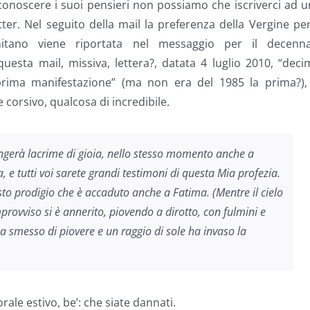
conoscere i suoi pensieri non possiamo che iscriverci ad 
ter. Nel seguito della mail la preferenza della Vergine per
nitano viene riportata nel messaggio per il decenna
 questa mail, missiva, lettera?, datata 4 luglio 2010, “dec
prima manifestazione” (ma non era del 1985 la prima?), 
 corsivo, qualcosa di incredibile.
angerà lacrime di gioia, nello stesso momento anche a
, e tutti voi sarete grandi testimoni di questa Mia profezia.
esto prodigio che è accaduto anche a Fatima.
(Mentre il cielo
mprovviso si è annerito, piovendo a dirotto, con fulmini e
 smesso di piovere e un raggio di sole ha invaso la
ale estivo, be’: che siate dannati.