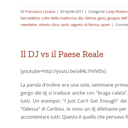
Di
Francesco Locane
|
20 Aprile 2011
|
Categorie:
Lady Madon
bernadette
,
culto della madonna
,
dio
,
fatima
,
gesù
,
gruppo dell'
newsleter
,
oliveto citra
,
santi
,
segreto di fatima
,
spam
|
Comment
Il DJ vs il Paese Reale
[youtube=http://youtu.be/a84L1hVVEls]
La parola d’ordine era una sola, settimane prima
gergo dei dj si traduce anche con “braga calata”.
tutti. Un esempio: “I Just Can’t Get Enough” d
“Odessa” di Caribou. Io sono un dj dilettante per 
accontentare tutti. Questo è quello che pensavo f