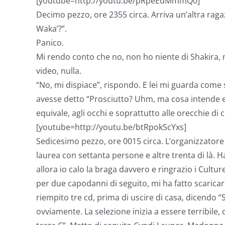
[youtube=http://youtu.be/pRpeEdMmmQ0]
Decimo pezzo, ore 2355 circa. Arriva un’altra ragaz
Waka’?”.
Panico.
Mi rendo conto che no, non ho niente di Shakira, n
video, nulla.
“No, mi dispiace”, rispondo. E lei mi guarda come 
avesse detto “Prosciutto? Uhm, ma cosa intende e
equivale, agli occhi e soprattutto alle orecchie di
[youtube=http://youtu.be/btRpokScYxs]
Sedicesimo pezzo, ore 0015 circa. L’organizzatore d
laurea con settanta persone e altre trenta di là. H
allora io calo la braga davvero e ringrazio i Cult
per due capodanni di seguito, mi ha fatto scaricar
riempito tre cd, prima di uscire di casa, dicendo 
ovviamente. La selezione inizia a essere terribile,