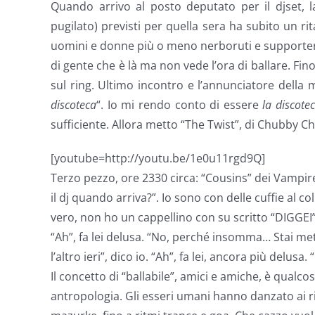
Quando arrivo al posto deputato per il djset, la 
pugilato) previsti per quella sera ha subito un r
uomini e donne più o meno nerboruti e supporter b
di gente che è là ma non vede l’ora di ballare. Fin
sul ring. Ultimo incontro e l’annunciatore della
discoteca
“. Io mi rendo conto di essere
la discote
sufficiente. Allora metto “The Twist”, di Chubby C
[youtube=http://youtu.be/1e0u11rgd9Q]
Terzo pezzo, ore 2330 circa: “Cousins” dei Vampi
il dj quando arriva?”. Io sono con delle cuffie al 
vero, non ho un cappellino con su scritto “DIGGEI”,
“Ah”, fa lei delusa. “No, perché insomma… Stai m
l’altro ieri”, dico io. “Ah”, fa lei, ancora più delusa
Il concetto di “ballabile”, amici e amiche, è qualco
antropologia. Gli esseri umani hanno danzato ai rit