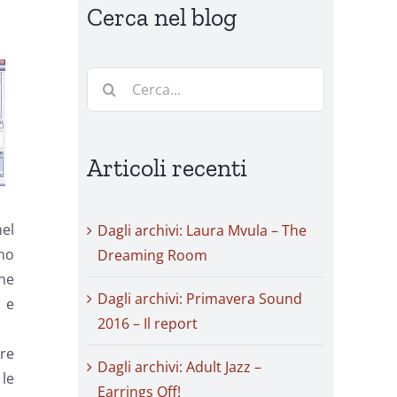
Cerca nel blog
Cerca
per:
Articoli recenti
nel
Dagli archivi: Laura Mvula – The
no
Dreaming Room
 ne
Dagli archivi: Primavera Sound
ù e
2016 – Il report
re
Dagli archivi: Adult Jazz –
 le
Earrings Off!