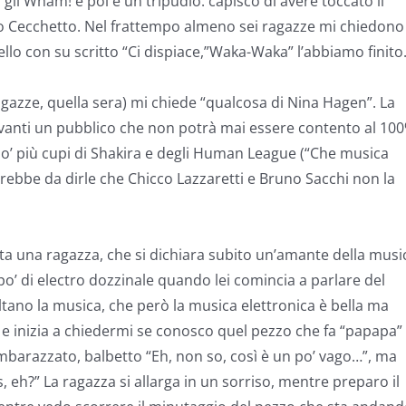
gli Wham! e poi è un tripudio: capisco di avere toccato il
o Cecchetto. Nel frattempo almeno sei ragazze mi chiedono
lo con su scritto “Ci dispiace,”Waka-Waka” l’abbiamo finito
agazze, quella sera) mi chiede “qualcosa di Nina Hagen”. La
davanti un pubblico che non potrà mai essere contento al 100
’ più cupi di Shakira e degli Human League (“Che musica
errebbe da dirle che Chicco Lazzaretti e Bruno Sacchi non la
a una ragazza, che si dichiara subito un’amante della musi
po’ di electro dozzinale quando lei comincia a parlare del
ltano la musica, che però la musica elettronica è bella ma
, e inizia a chiedermi se conosco quel pezzo che fa “papapa”
. Imbarazzato, balbetto “Eh, non so, così è un po’ vago…”, ma
, eh?” La ragazza si allarga in un sorriso, mentre preparo il