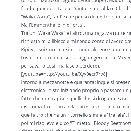
terza C”. Metto di seguito Cyndi Lauper, Madonna, 
fondo quando attacco i Santa Esmeralda e Claudi
“Waka-Waka”, tant’è che penso di mettere un cartel
Ma l’Emmenthal è in offerta”.
Tra un “Waka Waka” e l’altro, una ragazza (tutte r
richiesta mi allibisce e mi rendo conto di avere 
Ripiego sui Cure, che insomma, almeno sono un po
triste”, mi dice una, senza aggiungere altro. Mi v
pensavano così, ma lascio perdere).
[youtube=http://youtu.be/Xyy9ecr7rv8]
Intorno a mezzanotte e quarantacinque si present
elettronica. Io sto iniziando proprio a passare un 
fatto che non capisce quelli che si drogano e asco
insomma, la chitarra e la batteria sono altra cosa
quell’altro che ha un ritornello simile a “trallala”
poi mi risollevo e dico “Ti metto i Bloody Beetroots