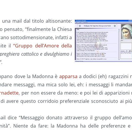
, una mail dal titolo altisonante:
 pensato, “finalmente la Chiesa
rano sottodimensionate, infatti a
ite il
“Gruppo dell’Amore della
reghiera cattolico e divulghiamo i
”
.
campano dove la Madonna è
apparsa
a dodici (eh) ragazzini 
dare messaggi, ma mica solo lei, eh: i messaggi li manda
rnadette
, per non essere da meno: e poi lei di apparizioni
 di avere questo corridoio preferenziale sconosciuto ai pi
ail dice “Messaggio donato attraverso il gruppo dell’amo
inità”. Niente da fare: la Madonna ha delle preferenze e