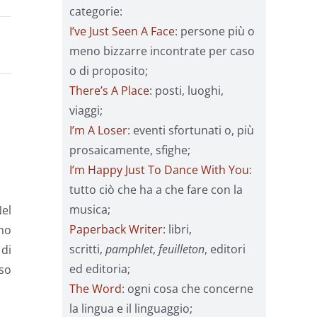
categorie:
I’ve Just Seen A Face
: persone più o
meno bizzarre incontrate per caso
o di proposito;
There’s A Place
: posti, luoghi,
viaggi;
I’m A Loser
: eventi sfortunati o, più
prosaicamente, sfighe;
I’m Happy Just To Dance With You
:
tutto ciò che ha a che fare con la
musica;
Nel
Paperback Writer
: libri,
ono
scritti,
pamphlet
,
feuilleton
, editori
di
ed editoria;
sso
The Word
: ogni cosa che concerne
la lingua e il linguaggio;