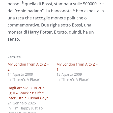
penso. È quella di Bossi, stampata sulle 500000 lire
del “conio padano”. La banconota è ben esposta in
una teca che raccoglie monete politiche o
commemorative. Due righe sotto Bossi, una
moneta di Harry Potter. E tutto, quindi, ha un
senso.
Correlati
My London from A to Z –
My London from A to Z –
2
1
14 Agosto 2009
13 Agosto 2009
In "There's A Place"
In "There's A Place"
Dagli archivi: Zun Zun
Egui – Shackles’ Gift e
intervista a Kushal Gaya
24 Gennaio 2025
In "I'm Happy Just To