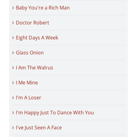
Baby You're a Rich Man
Doctor Robert
Eight Days A Week
Glass Onion
I Am The Walrus
I Me Mine
I'm A Loser
I'm Happy Just To Dance With You
I've Just Seen A Face