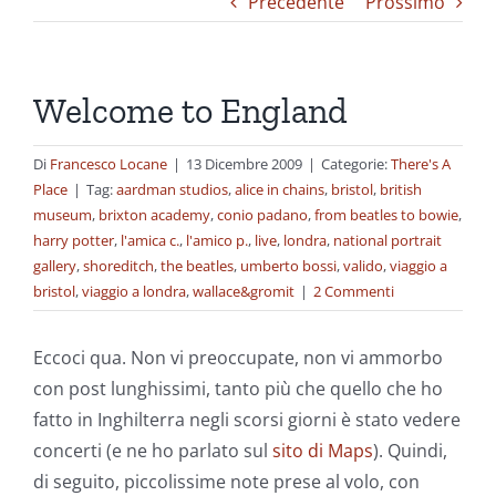
Precedente
Prossimo
Welcome to England
Di
Francesco Locane
|
13 Dicembre 2009
|
Categorie:
There's A
Place
|
Tag:
aardman studios
,
alice in chains
,
bristol
,
british
museum
,
brixton academy
,
conio padano
,
from beatles to bowie
,
harry potter
,
l'amica c.
,
l'amico p.
,
live
,
londra
,
national portrait
gallery
,
shoreditch
,
the beatles
,
umberto bossi
,
valido
,
viaggio a
bristol
,
viaggio a londra
,
wallace&gromit
|
2 Commenti
Eccoci qua. Non vi preoccupate, non vi ammorbo
con post lunghissimi, tanto più che quello che ho
fatto in Inghilterra negli scorsi giorni è stato vedere
concerti (e ne ho parlato sul
sito
di
Maps
). Quindi,
di seguito, piccolissime note prese al volo, con