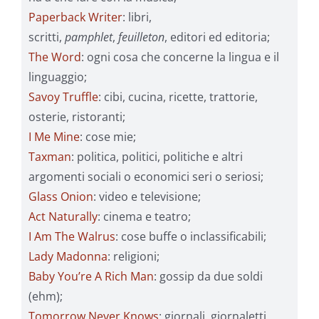
Paperback Writer
: libri,
scritti,
pamphlet
,
feuilleton
, editori ed editoria;
The Word
: ogni cosa che concerne la lingua e il
linguaggio;
Savoy Truffle
: cibi, cucina, ricette, trattorie,
osterie, ristoranti;
I Me Mine
: cose mie;
Taxman
: politica, politici, politiche e altri
argomenti sociali o economici seri o seriosi;
Glass Onion
: video e televisione;
Act Naturally
: cinema e teatro;
I Am The Walrus
: cose buffe o inclassificabili;
Lady Madonna
: religioni;
Baby You’re A Rich Man
: gossip da due soldi
(ehm);
Tomorrow Never Knows
: giornali, giornaletti,