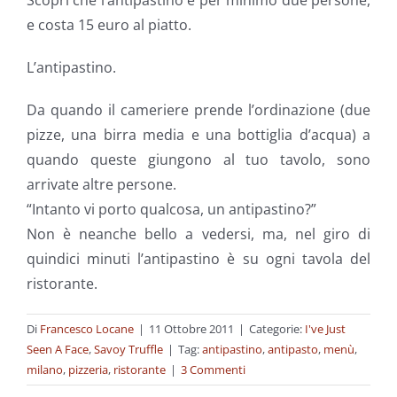
Scopri che l’antipastino è per minimo due persone,
e costa 15 euro al piatto.
L’antipastino.
Da quando il cameriere prende l’ordinazione (due
pizze, una birra media e una bottiglia d’acqua) a
quando queste giungono al tuo tavolo, sono
arrivate altre persone.
“Intanto vi porto qualcosa, un antipastino?”
Non è neanche bello a vedersi, ma, nel giro di
quindici minuti l’antipastino è su ogni tavola del
ristorante.
Di
Francesco Locane
|
11 Ottobre 2011
|
Categorie:
I've Just
Seen A Face
,
Savoy Truffle
|
Tag:
antipastino
,
antipasto
,
menù
,
milano
,
pizzeria
,
ristorante
|
3 Commenti