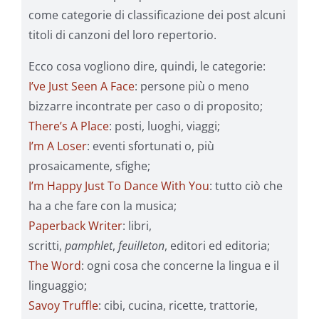
come categorie di classificazione dei post alcuni
titoli di canzoni del loro repertorio.
Ecco cosa vogliono dire, quindi, le categorie:
I’ve Just Seen A Face
: persone più o meno
bizzarre incontrate per caso o di proposito;
There’s A Place
: posti, luoghi, viaggi;
I’m A Loser
: eventi sfortunati o, più
prosaicamente, sfighe;
I’m Happy Just To Dance With You
: tutto ciò che
ha a che fare con la musica;
Paperback Writer
: libri,
scritti,
pamphlet
,
feuilleton
, editori ed editoria;
The Word
: ogni cosa che concerne la lingua e il
linguaggio;
Savoy Truffle
: cibi, cucina, ricette, trattorie,