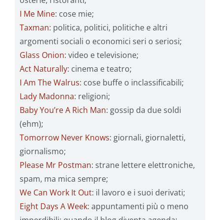
I Me Mine
: cose mie;
Taxman
: politica, politici, politiche e altri
argomenti sociali o economici seri o seriosi;
Glass Onion
: video e televisione;
Act Naturally
: cinema e teatro;
I Am The Walrus
: cose buffe o inclassificabili;
Lady Madonna
: religioni;
Baby You’re A Rich Man
: gossip da due soldi
(ehm);
Tomorrow Never Knows
: giornali, giornaletti,
giornalismo;
Please Mr Postman
: strane lettere elettroniche,
spam, ma mica sempre;
We Can Work It Out
: il lavoro e i suoi derivati;
Eight Days A Week
: appuntamenti più o meno
imperdibili: quando il blog diventa agenda;