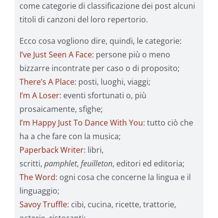
come categorie di classificazione dei post alcuni
titoli di canzoni del loro repertorio.
Ecco cosa vogliono dire, quindi, le categorie:
I’ve Just Seen A Face
: persone più o meno
bizzarre incontrate per caso o di proposito;
There’s A Place
: posti, luoghi, viaggi;
I’m A Loser
: eventi sfortunati o, più
prosaicamente, sfighe;
I’m Happy Just To Dance With You
: tutto ciò che
ha a che fare con la musica;
Paperback Writer
: libri,
scritti,
pamphlet
,
feuilleton
, editori ed editoria;
The Word
: ogni cosa che concerne la lingua e il
linguaggio;
Savoy Truffle
: cibi, cucina, ricette, trattorie,
osterie, ristoranti;