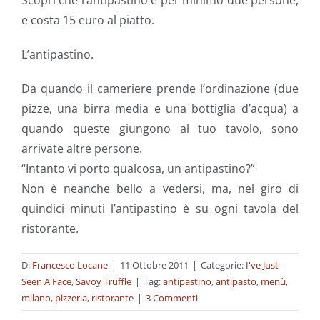
Scopri che l’antipastino è per minimo due persone,
e costa 15 euro al piatto.
L’antipastino.
Da quando il cameriere prende l’ordinazione (due
pizze, una birra media e una bottiglia d’acqua) a
quando queste giungono al tuo tavolo, sono
arrivate altre persone.
“Intanto vi porto qualcosa, un antipastino?”
Non è neanche bello a vedersi, ma, nel giro di
quindici minuti l’antipastino è su ogni tavola del
ristorante.
Di
Francesco Locane
|
11 Ottobre 2011
|
Categorie:
I've Just
Seen A Face
,
Savoy Truffle
|
Tag:
antipastino
,
antipasto
,
menù
,
milano
,
pizzeria
,
ristorante
|
3 Commenti