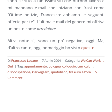
sono iscritto a tantissimi siti che offrono lavoro e
mi mandano e-mail che iniziano con frasi come
“Ottime notizie, Francesco: abbiamo le seguenti
offerte per te”. L’ultima e-mail del genere mi offriva
un posto come
arredatore.
Altra nota: sì, sono un po’ negativo, oggi. Ma,
d’altro canto, oggi pomeriggio ho visto
questo
.
Di
Francesco Locane
|
7 Aprile 2004
|
Categorie:
We Can Work It
Out
|
Tag:
appuntamento
,
bologna
,
colloquio
,
curriculum
,
disoccupazione
,
kierkegaard
,
quotidiano
,
tre euro all'ora
|
5
Commenti