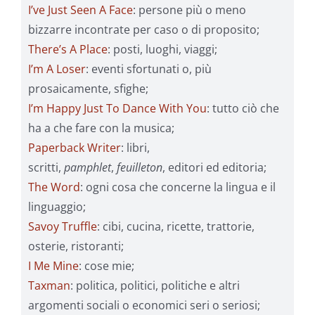
I’ve Just Seen A Face
: persone più o meno
bizzarre incontrate per caso o di proposito;
There’s A Place
: posti, luoghi, viaggi;
I’m A Loser
: eventi sfortunati o, più
prosaicamente, sfighe;
I’m Happy Just To Dance With You
: tutto ciò che
ha a che fare con la musica;
Paperback Writer
: libri,
scritti,
pamphlet
,
feuilleton
, editori ed editoria;
The Word
: ogni cosa che concerne la lingua e il
linguaggio;
Savoy Truffle
: cibi, cucina, ricette, trattorie,
osterie, ristoranti;
I Me Mine
: cose mie;
Taxman
: politica, politici, politiche e altri
argomenti sociali o economici seri o seriosi;