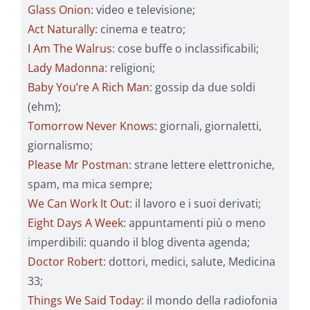
Glass Onion
: video e televisione;
Act Naturally
: cinema e teatro;
I Am The Walrus
: cose buffe o inclassificabili;
Lady Madonna
: religioni;
Baby You’re A Rich Man
: gossip da due soldi
(ehm);
Tomorrow Never Knows
: giornali, giornaletti,
giornalismo;
Please Mr Postman
: strane lettere elettroniche,
spam, ma mica sempre;
We Can Work It Out
: il lavoro e i suoi derivati;
Eight Days A Week
: appuntamenti più o meno
imperdibili: quando il blog diventa agenda;
Doctor Robert
: dottori, medici, salute, Medicina
33;
Things We Said Today
: il mondo della radiofonia