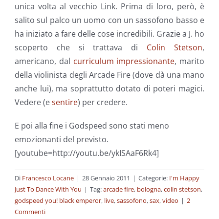
unica volta al vecchio Link. Prima di loro, però, è
salito sul palco un uomo con un sassofono basso e
ha iniziato a fare delle cose incredibili. Grazie a J. ho
scoperto che si trattava di
Colin Stetson
,
americano, dal
curriculum impressionante
, marito
della violinista degli Arcade Fire (dove dà una mano
anche lui), ma soprattutto dotato di poteri magici.
Vedere (e
sentire
) per credere.
E poi alla fine i Godspeed sono stati meno
emozionanti del previsto.
[youtube=http://youtu.be/ykISAaF6Rk4]
Di
Francesco Locane
|
28 Gennaio 2011
|
Categorie:
I'm Happy
Just To Dance With You
|
Tag:
arcade fire
,
bologna
,
colin stetson
,
godspeed you! black emperor
,
live
,
sassofono
,
sax
,
video
|
2
Commenti