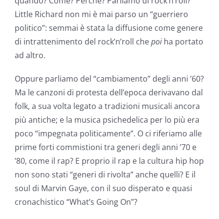
quando? Come? Perché? Parliamo di rock’n’roll?
Little Richard non mi è mai parso un “guerriero
politico”: semmai è stata la diffusione come genere
di intrattenimento del rock’n’roll che
poi
ha portato
ad altro.
Oppure parliamo del “cambiamento” degli anni ’60?
Ma le canzoni di protesta dell’epoca derivavano dal
folk, a sua volta legato a tradizioni musicali ancora
più antiche; e la musica psichedelica per lo più era
poco “impegnata politicamente”. O ci riferiamo alle
prime forti commistioni tra generi degli anni ’70 e
’80, come il rap? E proprio il rap e la cultura hip hop
non sono stati “generi di rivolta” anche quelli? E il
soul di Marvin Gaye, con il suo disperato e quasi
cronachistico “What’s Going On”?