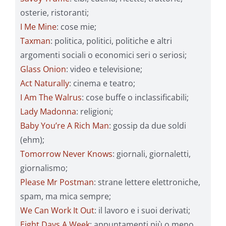
osterie, ristoranti;
I Me Mine
: cose mie;
Taxman
: politica, politici, politiche e altri
argomenti sociali o economici seri o seriosi;
Glass Onion
: video e televisione;
Act Naturally
: cinema e teatro;
I Am The Walrus
: cose buffe o inclassificabili;
Lady Madonna
: religioni;
Baby You’re A Rich Man
: gossip da due soldi
(ehm);
Tomorrow Never Knows
: giornali, giornaletti,
giornalismo;
Please Mr Postman
: strane lettere elettroniche,
spam, ma mica sempre;
We Can Work It Out
: il lavoro e i suoi derivati;
Eight Days A Week
: appuntamenti più o meno