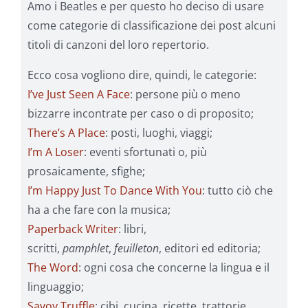
Amo i Beatles e per questo ho deciso di usare
come categorie di classificazione dei post alcuni
titoli di canzoni del loro repertorio.
Ecco cosa vogliono dire, quindi, le categorie:
I’ve Just Seen A Face
: persone più o meno
bizzarre incontrate per caso o di proposito;
There’s A Place
: posti, luoghi, viaggi;
I’m A Loser
: eventi sfortunati o, più
prosaicamente, sfighe;
I’m Happy Just To Dance With You
: tutto ciò che
ha a che fare con la musica;
Paperback Writer
: libri,
scritti,
pamphlet
,
feuilleton
, editori ed editoria;
The Word
: ogni cosa che concerne la lingua e il
linguaggio;
Savoy Truffle
: cibi, cucina, ricette, trattorie,