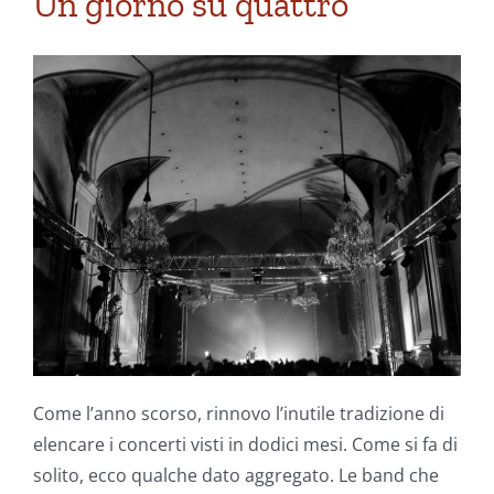
Un giorno su quattro
Come l’anno scorso, rinnovo l’inutile tradizione di
elencare i concerti visti in dodici mesi. Come si fa di
solito, ecco qualche dato aggregato. Le band che