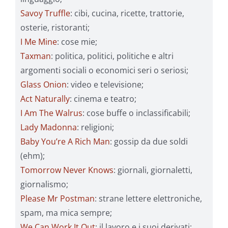
Savoy Truffle
: cibi, cucina, ricette, trattorie,
osterie, ristoranti;
I Me Mine
: cose mie;
Taxman
: politica, politici, politiche e altri
argomenti sociali o economici seri o seriosi;
Glass Onion
: video e televisione;
Act Naturally
: cinema e teatro;
I Am The Walrus
: cose buffe o inclassificabili;
Lady Madonna
: religioni;
Baby You’re A Rich Man
: gossip da due soldi
(ehm);
Tomorrow Never Knows
: giornali, giornaletti,
giornalismo;
Please Mr Postman
: strane lettere elettroniche,
spam, ma mica sempre;
We Can Work It Out
: il lavoro e i suoi derivati;