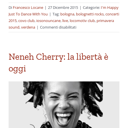
Di
Francesco Locane
|
27 Dicembre 2015
|
Categorie:
I'm Happy
Just To Dance With You
|
Tag:
bologna
,
bolognetti rocks
,
concerti
2015
,
covo club
,
iosonouncane
,
live
,
locomotiv club
,
primavera
su
sound
,
verdena
|
Commenti disabilitati
Un
giorno
su
quattro
Neneh Cherry: la libertà è
oggi