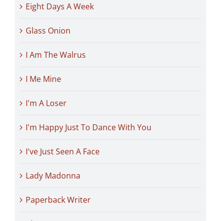
Eight Days A Week
Glass Onion
I Am The Walrus
I Me Mine
I'm A Loser
I'm Happy Just To Dance With You
I've Just Seen A Face
Lady Madonna
Paperback Writer