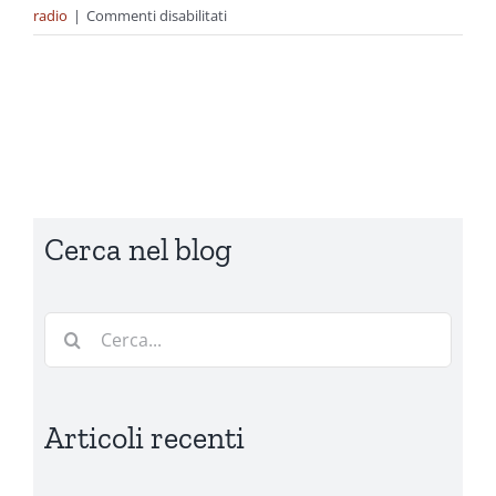
su
radio
|
Commenti disabilitati
Neneh
Cherry:
la
libertà
è
oggi
Cerca nel blog
Cerca
per:
Articoli recenti