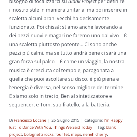
bisogno di focalizzarci su
Blank Project
per definire
il nostro stile in maniera unitaria, ma poi inserire in
scaletta alcuni brani vecchi ha decisamente
funzionato. Poi chissà: stiamo anche lavorando a
dei pezzi nuovi e magari ne faremo uno dal vivo…
È
una scaletta piuttosto potente… Ci sono anche
pezzi più calmi, ma se tutto andrà bene ci sarà una
gran forza sul palco…
come un viaggio, la nostra
È
musica è cresciuta col tempo e, paragonata a
quella che puoi ascoltare su disco, è più piena e
l’energia è diversa, nel senso migliore del termine.
E siamo solo in tre: io, Ben al sintetizzatore e
sequencer, e Tom, suo fratello, alla batteria.
Di
Francesco Locane
|
26 Giugno 2015
|
Categorie:
I'm Happy
Just To Dance With You
,
Things We Said Today
|
Tag:
blank
project
,
bolognetti rocks
,
four tet
,
maps
,
neneh cherry
,