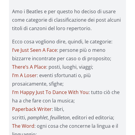
Amo i Beatles e per questo ho deciso di usare
come categorie di classificazione dei post alcuni
titoli di canzoni del loro repertorio.
Ecco cosa vogliono dire, quindi, le categorie:
I’ve Just Seen A Face
: persone più o meno
bizzarre incontrate per caso o di proposito;
There’s A Place
: posti, luoghi, viaggi;
I’m A Loser
: eventi sfortunati o, più
prosaicamente, sfighe;
I’m Happy Just To Dance With You
: tutto ciò che
ha a che fare con la musica;
Paperback Writer
: libri,
scritti,
pamphlet
,
feuilleton
, editori ed editoria;
The Word
: ogni cosa che concerne la lingua e il
linguaggio;