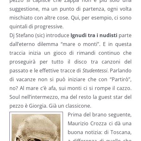
pezzo si capisce che Zappa non è più solo una
suggestione, ma un punto di partenza, ogni volta
mischiato con altre cose. Qui, per esempio, ci sono
quintali di progressive.
Dj Stefano (sic) introduce
Ignudi tra i nudisti
parte
dall’eterno dilemma “mare o monti”. E in questa
traccia inizia un gioco di rimandi continuo che
proseguirà per tutto il disco tra canzoni del
passato e le effettive tracce di
Studentessi
. Parlando
di vacanze non si può iniziare che con “Partirò”,
no? Al mare c’è afa, sui monti ci si rompe il cazzo.
Soul nell’intermezzo, ma del resto la guest star del
pezzo è Giorgia. Già un classicone.
Prima del brano seguente,
Maurizio Crozza ci dà una
buona notizia: di Toscana,