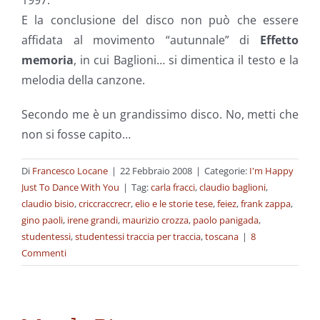
1997.
E la conclusione del disco non può che essere
affidata al movimento “autunnale” di
Effetto
memoria
, in cui Baglioni… si dimentica il testo e la
melodia della canzone.
Secondo me è un grandissimo disco. No, metti che
non si fosse capito…
Di
Francesco Locane
|
22 Febbraio 2008
|
Categorie:
I'm Happy
Just To Dance With You
|
Tag:
carla fracci
,
claudio baglioni
,
claudio bisio
,
criccraccrecr
,
elio e le storie tese
,
feiez
,
frank zappa
,
gino paoli
,
irene grandi
,
maurizio crozza
,
paolo panigada
,
studentessi
,
studentessi traccia per traccia
,
toscana
|
8
Commenti