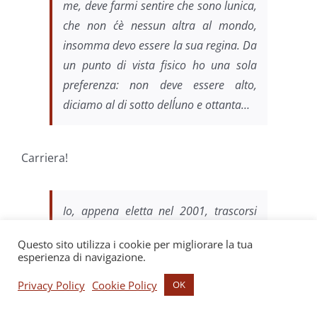
me, deve farmi sentire che sono l´unica,
che non c´è nessun altra al mondo,
insomma devo essere la sua regina. Da
un punto di vista fisico ho una sola
preferenza: non deve essere alto,
diciamo al di sotto dell´uno e ottanta…
Carriera!
Io, appena eletta nel 2001, trascorsi
tutto il mese di agosto a prendere
Questo sito utilizza i cookie per migliorare la tua
lezioni private con un professore
esperienza di navigazione.
universitario. E non è che ero del tutto
Privacy Policy
Cookie Policy
OK
a digiuno: mi sono laureata in scienze
politiche, dove mi hanno fatto due