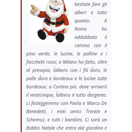
bestiale fare gli
alberi e tutto
quanto. A
Roma ho
addobbato il
camino con il
pino verde, le lucine, le palline e i
fiocchetti rossi; a Milano ho fatto, oltre
al presepio, l´albero con i fili d´oro, le
palle d´oro e bordeaux e le lucine tutte
bordeaux; a Cortina poi, dove arriverò
il venticinque, l´albero è tutto d´argento.
Lì festeggeremo con Paola e Marco De
Benedetti, i miei amici Trentin e
Schemoz, e tutti i bambini. Ci sarà un
Babbo Natale che entra dal giardino e