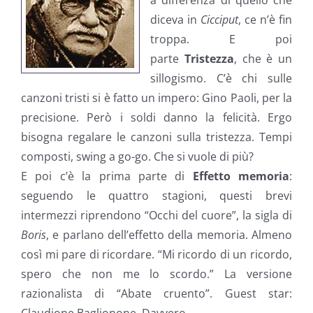
a differenza di quello che
diceva in
Cicciput
, ce n’è fin
troppa. E poi
parte
Tristezza
, che è un
sillogismo. C’è chi sulle
canzoni tristi si è fatto un impero: Gino Paoli, per la
precisione. Però i soldi danno la felicità. Ergo
bisogna regalare le canzoni sulla tristezza. Tempi
composti, swing a go-go. Che si vuole di più?
E poi c’è la prima parte di
Effetto memoria
:
seguendo le quattro stagioni, questi brevi
intermezzi riprendono “Occhi del cuore”, la sigla di
Boris
, e parlano dell’effetto della memoria. Almeno
così mi pare di ricordare. “Mi ricordo di un ricordo,
spero che non me lo scordo.” La versione
razionalista di “Abate cruento”. Guest star: