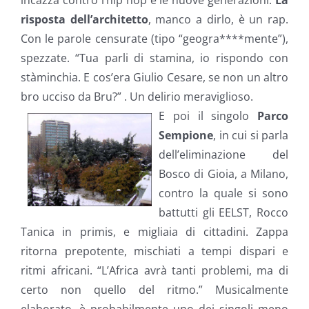
incazza contro l’hip hop e le nuove generazioni:
La
risposta dell’architetto
, manco a dirlo, è un rap.
Con le parole censurate (tipo “geogra****mente”),
spezzate. “Tua parli di stamina, io rispondo con
stàminchia. E cos’era Giulio Cesare, se non un altro
bro ucciso da Bru?” . Un delirio meraviglioso.
E poi il singolo
Parco
Sempione
, in cui si parla
dell’eliminazione del
Bosco di Gioia, a Milano,
contro la quale si sono
battutti gli EELST, Rocco
Tanica in primis, e migliaia di cittadini. Zappa
ritorna prepotente, mischiati a tempi dispari e
ritmi africani. “L’Africa avrà tanti problemi, ma di
certo non quello del ritmo.” Musicalmente