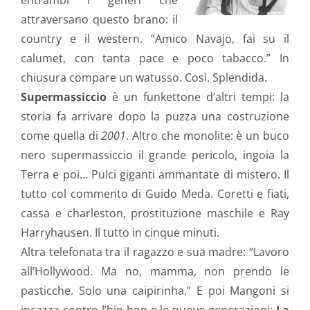
entrambi i generi che
attraversano questo brano: il
country e il western. “Amico Navajo, fai su il
calumet, con tanta pace e poco tabacco.” In
chiusura compare un watusso. Così. Splendida.
Supermassiccio
è un funkettone d’altri tempi: la
storia fa arrivare dopo la puzza una costruzione
come quella di
2001
. Altro che monolite: è un buco
nero supermassiccio il grande pericolo, ingoia la
Terra e poi… Pulci giganti ammantate di mistero. Il
tutto col commento di Guido Meda. Coretti e fiati,
cassa e charleston, prostituzione maschile e Ray
Harryhausen. Il tutto in cinque minuti.
Altra telefonata tra il ragazzo e sua madre: “Lavoro
all’Hollywood. Ma no, mamma, non prendo le
pasticche. Solo una caipirinha.” E poi Mangoni si