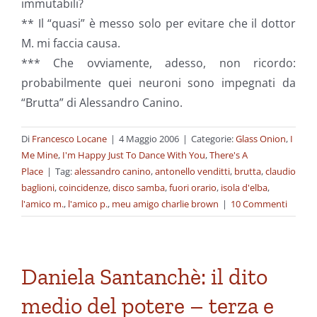
immutabili?
** Il “quasi” è messo solo per evitare che il dottor
M. mi faccia causa.
*** Che ovviamente, adesso, non ricordo:
probabilmente quei neuroni sono impegnati da
“Brutta” di Alessandro Canino.
Di
Francesco Locane
|
4 Maggio 2006
|
Categorie:
Glass Onion
,
I
Me Mine
,
I'm Happy Just To Dance With You
,
There's A
Place
|
Tag:
alessandro canino
,
antonello venditti
,
brutta
,
claudio
baglioni
,
coincidenze
,
disco samba
,
fuori orario
,
isola d'elba
,
l'amico m.
,
l'amico p.
,
meu amigo charlie brown
|
10 Commenti
Daniela Santanchè: il dito
medio del potere – terza e