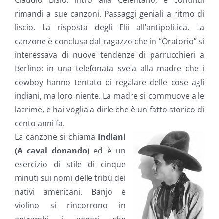
Claudio Bisio: intro alla Celentano, e continui
rimandi a sue canzoni. Passaggi geniali a ritmo di
liscio. La risposta degli Elii all’antipolitica. La
canzone è conclusa dal ragazzo che in “Oratorio” si
interessava di nuove tendenze di parrucchieri a
Berlino: in una telefonata svela alla madre che i
cowboy hanno tentato di regalare delle cose agli
indiani, ma loro niente. La madre si commuove alle
lacrime, e hai voglia a dirle che è un fatto storico di
cento anni fa.
La canzone si chiama
Indiani
(A caval donando)
ed è un
esercizio di stile di cinque
minuti sui nomi delle tribù dei
nativi americani. Banjo e
violino si rincorrono in