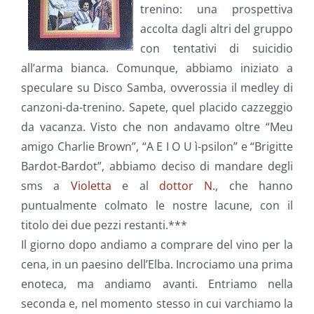
trenino: una prospettiva
accolta dagli altri del gruppo
con tentativi di suicidio
all’arma bianca. Comunque, abbiamo iniziato a
speculare su Disco Samba, ovverossia il medley di
canzoni-da-trenino. Sapete, quel placido cazzeggio
da vacanza. Visto che non andavamo oltre “Meu
amigo Charlie Brown”, “A E I O U ì-psilon” e “Brigitte
Bardot-Bardot”, abbiamo deciso di mandare degli
sms a
Violetta
e al
dottor N.
, che hanno
puntualmente colmato le nostre lacune, con il
titolo dei due pezzi restanti.***
Il giorno dopo andiamo a comprare del vino per la
cena, in un paesino dell’Elba. Incrociamo una prima
enoteca, ma andiamo avanti. Entriamo nella
seconda e, nel momento stesso in cui varchiamo la