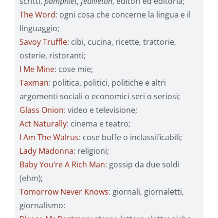
scritti,
pamphlet
,
feuilleton
, editori ed editoria;
The Word
: ogni cosa che concerne la lingua e il
linguaggio;
Savoy Truffle
: cibi, cucina, ricette, trattorie,
osterie, ristoranti;
I Me Mine
: cose mie;
Taxman
: politica, politici, politiche e altri
argomenti sociali o economici seri o seriosi;
Glass Onion
: video e televisione;
Act Naturally
: cinema e teatro;
I Am The Walrus
: cose buffe o inclassificabili;
Lady Madonna
: religioni;
Baby You’re A Rich Man
: gossip da due soldi
(ehm);
Tomorrow Never Knows
: giornali, giornaletti,
giornalismo;