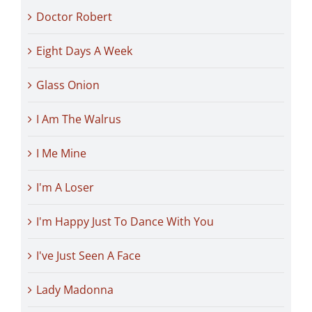
Doctor Robert
Eight Days A Week
Glass Onion
I Am The Walrus
I Me Mine
I'm A Loser
I'm Happy Just To Dance With You
I've Just Seen A Face
Lady Madonna