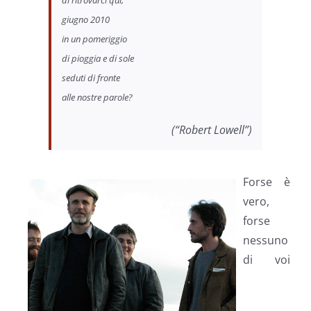
di ritrovarci qui,
giugno 2010
in un pomeriggio
di pioggia e di sole
seduti di fronte
alle nostre parole?
(“Robert Lowell”)
Forse è
vero,
forse
nessuno
di voi