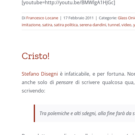
[youtube=http://youtu.be/BMWlgA1HJGc]
Di
Francesco Locane
|
17 Febbraio 2011
|
Categorie:
Glass On
imitazione
,
satira
,
satira politica
,
serena dandini
,
tunnel
,
video
,
Cristo!
Stefano Disegni
è infaticabile, e per fortuna. 
anche solo di
pensare
di scrivere qualcosa qua,
scrivendo:
Tra polemiche e alti sdegni, alla fine farà da s