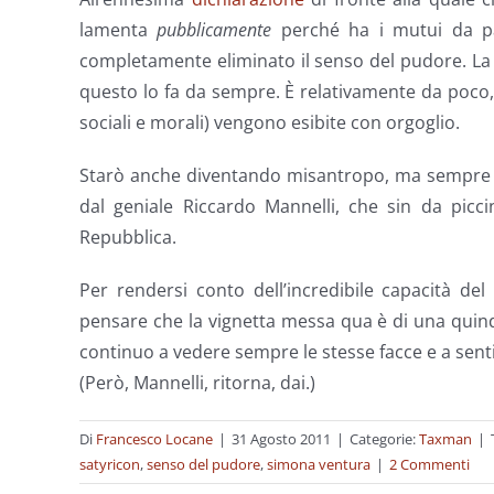
lamenta
pubblicamente
perché ha i mutui da pag
completamente eliminato il senso del pudore. La ge
questo lo fa da sempre. È relativamente da poco, i
sociali e morali) vengono esibite con orgoglio.
Starò anche diventando misantropo, ma sempre di
dal geniale Riccardo Mannelli, che sin da picci
Repubblica.
Per rendersi conto dell’incredibile capacità de
pensare che la vignetta messa qua è di una quindic
continuo a vedere sempre le stesse facce e a sent
(Però, Mannelli, ritorna, dai.)
Di
Francesco Locane
|
31 Agosto 2011
|
Categorie:
Taxman
|
satyricon
,
senso del pudore
,
simona ventura
|
2 Commenti