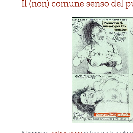
Il (non) comune senso del 
All’ennesima
dichiarazione
di fronte alla quale 