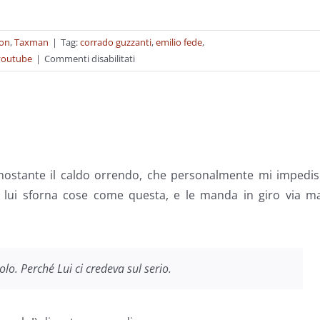
ion
,
Taxman
|
Tag:
corrado guzzanti
,
emilio fede
,
su
youtube
|
Commenti disabilitati
1994-
2011
Nonostante il caldo orrendo, che personalmente mi impedi
 lui sforna cose come questa, e le manda in giro via mai
olo. Perché Lui ci credeva sul serio.