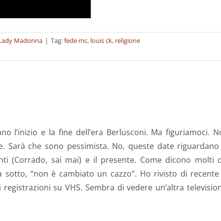
Lady Madonna
|
Tag:
fede mc
,
louis ck
,
religione
o l’inizio e la fine dell’era Berlusconi. Ma figuriamoci. 
izie. Sarà che sono pessimista. No, queste date riguardano
ti (Corrado, sai mai) e il presente. Come dicono molti d
sotto, “non è cambiato un cazzo”. Ho rivisto di recente 
 registrazioni su VHS. Sembra di vedere un’altra televisio