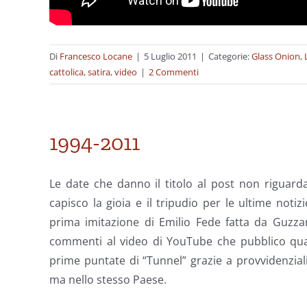
Di
Francesco Locane
|
5 Luglio 2011
|
Categorie:
Glass Onion
,
cattolica
,
satira
,
video
|
2 Commenti
1994-2011
Le date che danno il titolo al post non riguardan
capisco la gioia e il tripudio per le ultime not
prima imitazione di Emilio Fede fatta da Guzzan
commenti al video di YouTube che pubblico qua 
prime puntate di “Tunnel” grazie a provvidenziali
ma nello stesso Paese.