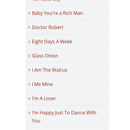
Baby You're a Rich Man
Doctor Robert
Eight Days A Week
Glass Onion
I Am The Walrus
I Me Mine
I'm A Loser
I'm Happy Just To Dance With
You