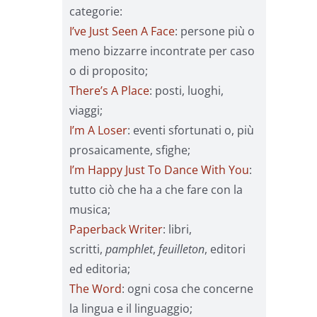
categorie:
I’ve Just Seen A Face
: persone più o
meno bizzarre incontrate per caso
o di proposito;
There’s A Place
: posti, luoghi,
viaggi;
I’m A Loser
: eventi sfortunati o, più
prosaicamente, sfighe;
I’m Happy Just To Dance With You
:
tutto ciò che ha a che fare con la
musica;
Paperback Writer
: libri,
scritti,
pamphlet
,
feuilleton
, editori
ed editoria;
The Word
: ogni cosa che concerne
la lingua e il linguaggio;