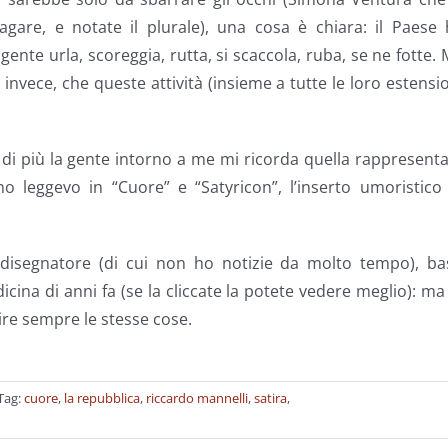
are, e notate il plurale), una cosa è chiara: il Paese 
nte urla, scoreggia, rutta, si scaccola, ruba, se ne fotte.
nvece, che queste attività (insieme a tutte le loro estensi
 più la gente intorno a me mi ricorda quella rappresenta
no leggevo in “Cuore” e “Satyricon”, l’inserto umoristico
l disegnatore (di cui non ho notizie da molto tempo), ba
ina di anni fa (se la cliccate la potete vedere meglio): ma
ire sempre le stesse cose.
Tag:
cuore
,
la repubblica
,
riccardo mannelli
,
satira
,