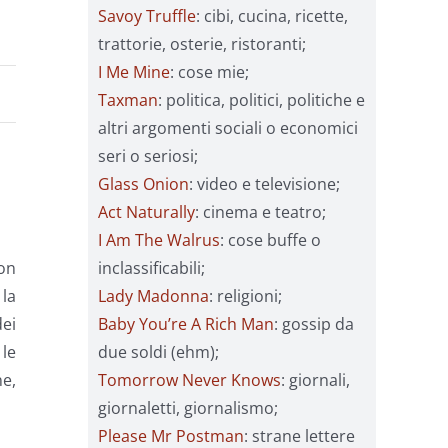
Savoy Truffle
: cibi, cucina, ricette,
trattorie, osterie, ristoranti;
I Me Mine
: cose mie;
Taxman
: politica, politici, politiche e
altri argomenti sociali o economici
seri o seriosi;
Glass Onion
: video e televisione;
Act Naturally
: cinema e teatro;
I Am The Walrus
: cose buffe o
inclassificabili;
Non
Lady Madonna
: religioni;
 la
Baby You’re A Rich Man
: gossip da
ei
due soldi (ehm);
le
Tomorrow Never Knows
: giornali,
ne,
giornaletti, giornalismo;
Please Mr Postman
: strane lettere