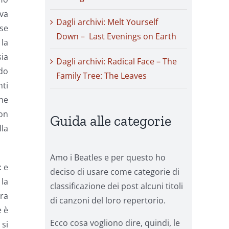
eva
Dagli archivi: Melt Yourself
sse
Down – Last Evenings on Earth
 la
ia
Dagli archivi: Radical Face – The
rdo
Family Tree: The Leaves
ti
he
on
Guida alle categorie
lla
Amo i Beatles e per questo ho
: e
deciso di usare come categorie di
 la
classificazione dei post alcuni titoli
ira
di canzoni del loro repertorio.
e è
Ecco cosa vogliono dire, quindi, le
 si