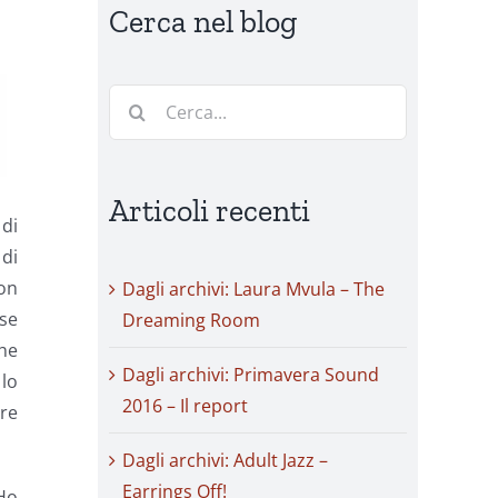
Cerca nel blog
Cerca
per:
Articoli recenti
 di
 di
con
Dagli archivi: Laura Mvula – The
ose
Dreaming Room
che
Dagli archivi: Primavera Sound
 lo
2016 – Il report
ure
Dagli archivi: Adult Jazz –
Earrings Off!
 Ho