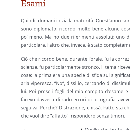
Esami
Quindi, domani inizia la maturità. Quest’anno so
sono diplomato: ricordo molto bene alcune cose
po’ meno. Ma ho due riferimenti assoluti: uno d
particolare, l’altro che, invece, è stato completam
Ciò che ricordo bene, durante l’orale, fu la corre
scienze, fu particolarmente stronzo. Il tema riceve
cose: la prima era una specie di sfida sul significa
aria viperesca. “No”, dissi io, cercando di dissim
lui. Poi prese i fogli del mio compito d’esame e 
facevo davvero di rado errori di ortografia, avev
seguiva. Perché? Distrazione, chissà. Fatto sta ch
che vuol dire “affatto”, risponderò senza timori.
Quello che ho total