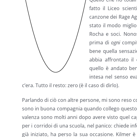
fatto il Liceo scien
canzone dei Rage Ag
stato il modo miglio
Rocha e soci. Nono
prima di
ogni
compit
bene quella sensaz
abbia affrontato i
quello è andato ben
intesa nel senso eva
c’era. Tutto il resto: zero (è il caso di dirlo).
Parlando di ciò con altre persone, mi sono reso co
sono in buona compagnia quando collego questo 
valenza sono molti anni dopo avere visto quel capo
per i corridoi di una scuola, nel panico: chiede i
già iniziato, ha perso la sua occasione. Kilmer