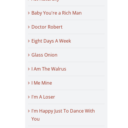
Baby You're a Rich Man
Doctor Robert
Eight Days A Week
Glass Onion
I Am The Walrus
I Me Mine
I'm A Loser
I'm Happy Just To Dance With
You