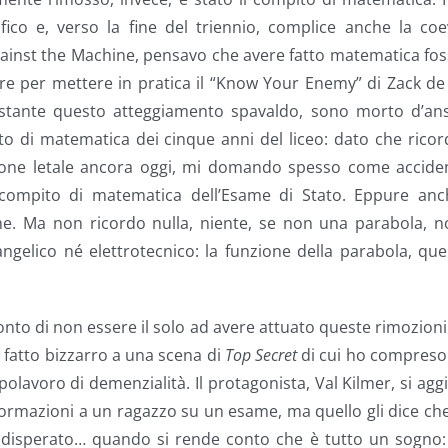
tifico e, verso la fine del triennio, complice anche la co
ainst the Machine, pensavo che avere fatto matematica fo
re per mettere in pratica il “Know Your Enemy” di Zack de
stante questo atteggiamento spavaldo, sono morto d’ans
o di matematica dei cinque anni del liceo: dato che rico
ione letale ancora oggi, mi domando spesso come acciden
l compito di matematica dell’Esame di Stato. Eppure anc
e. Ma non ricordo nulla, niente, se non una parabola, n
ngelico né elettrotecnico: la funzione della parabola, que
nto di non essere il solo ad avere attuato queste rimozioni
fatto bizzarro a una scena di
Top Secret
di cui ho compreso
lavoro di demenzialità. Il protagonista, Val Kilmer, si agg
nformazioni a un ragazzo su un esame, ma quello gli dice ch
 è disperato… quando si rende conto che è tutto un sogno: