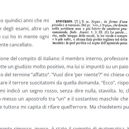
no quindici anni che mi
 degli esami, altre un
i cui ho in mente ogni
ente cancellato.
zione del compito di italiano: il membro interno, professore
tte un giudizio molto positivo, ma lui si impuntò su un paio
to del termine “affatto”. “Vuol dire ‘per niente’?” mi chiese 
ulare il terrore suscitatomi da quella domanda. “Ecco”, risp
mi indicò un segno rosso, senza dire nulla, stavolta. Io, 
o messo un apostrofo tra “un” e il sostantivo maschile che
e tuttora mi capita di rifare quell’errore. Ma chiedetemi p
mente rimosso, invece, è stato il compito di matematica.