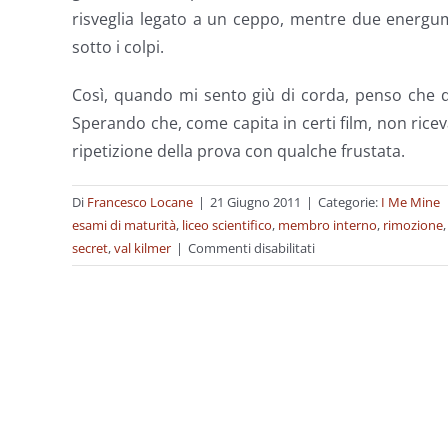
risveglia legato a un ceppo, mentre due energume
sotto i colpi.
Così, quando mi sento giù di corda, penso che 
Sperando che, come capita in certi film, non rice
ripetizione della prova con qualche frustata.
Di
Francesco Locane
|
21 Giugno 2011
|
Categorie:
I Me Mine
esami di maturità
,
liceo scientifico
,
membro interno
,
rimozione
su
secret
,
val kilmer
|
Commenti disabilitati
Esami