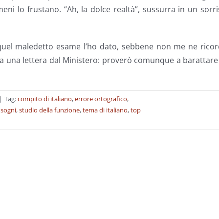
ni lo frustano. “Ah, la dolce realtà”, sussurra in un sorr
quel maledetto esame l’ho dato, sebbene non me ne ricord
va una lettera dal Ministero: proverò comunque a barattare
|
Tag:
compito di italiano
,
errore ortografico
,
,
sogni
,
studio della funzione
,
tema di italiano
,
top