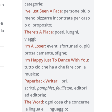
categorie:
iso
I’ve Just Seen A Face
: persone più o
meno bizzarre incontrate per caso
i.
o di proposito;
 la
There’s A Place
: posti, luoghi,
viaggi;
I’m A Loser
: eventi sfortunati o, più
prosaicamente, sfighe;
I’m Happy Just To Dance With You
:
tutto ciò che ha a che fare con la
musica;
Paperback Writer
: libri,
scritti,
pamphlet
,
feuilleton
, editori
ed editoria;
The Word
: ogni cosa che concerne
la lingua e il linguaggio;