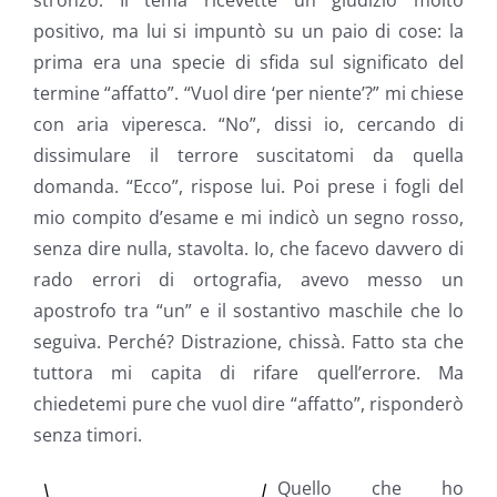
stronzo. Il tema ricevette un giudizio molto
positivo, ma lui si impuntò su un paio di cose: la
prima era una specie di sfida sul significato del
termine “affatto”. “Vuol dire ‘per niente’?” mi chiese
con aria viperesca. “No”, dissi io, cercando di
dissimulare il terrore suscitatomi da quella
domanda. “Ecco”, rispose lui. Poi prese i fogli del
mio compito d’esame e mi indicò un segno rosso,
senza dire nulla, stavolta. Io, che facevo davvero di
rado errori di ortografia, avevo messo un
apostrofo tra “un” e il sostantivo maschile che lo
seguiva. Perché? Distrazione, chissà. Fatto sta che
tuttora mi capita di rifare quell’errore. Ma
chiedetemi pure che vuol dire “affatto”, risponderò
senza timori.
Quello che ho