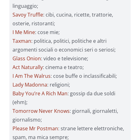
linguaggio;
Savoy Truffle
: cibi, cucina, ricette, trattorie,
osterie, ristoranti;
I Me Mine
: cose mie;
Taxman
: politica, politici, politiche e altri
argomenti sociali o economici seri o seriosi;
Glass Onion
: video e televisione;
Act Naturally
: cinema e teatro;
I Am The Walrus
: cose buffe o inclassificabili;
Lady Madonna
: religioni;
Baby You’re A Rich Man
: gossip da due soldi
(ehm);
Tomorrow Never Knows
: giornali, giornaletti,
giornalismo;
Please Mr Postman
: strane lettere elettroniche,
spam, ma mica sempre;