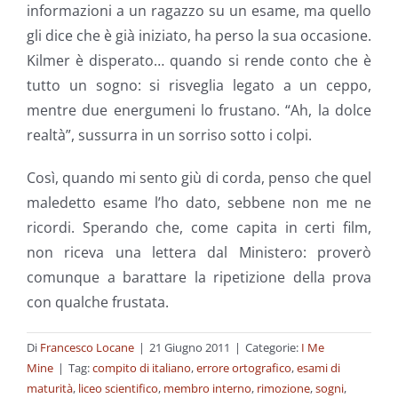
informazioni a un ragazzo su un esame, ma quello
gli dice che è già iniziato, ha perso la sua occasione.
Kilmer è disperato… quando si rende conto che è
tutto un sogno: si risveglia legato a un ceppo,
mentre due energumeni lo frustano. “Ah, la dolce
realtà”, sussurra in un sorriso sotto i colpi.
Così, quando mi sento giù di corda, penso che quel
maledetto esame l’ho dato, sebbene non me ne
ricordi. Sperando che, come capita in certi film,
non riceva una lettera dal Ministero: proverò
comunque a barattare la ripetizione della prova
con qualche frustata.
Di
Francesco Locane
|
21 Giugno 2011
|
Categorie:
I Me
Mine
|
Tag:
compito di italiano
,
errore ortografico
,
esami di
maturità
,
liceo scientifico
,
membro interno
,
rimozione
,
sogni
,