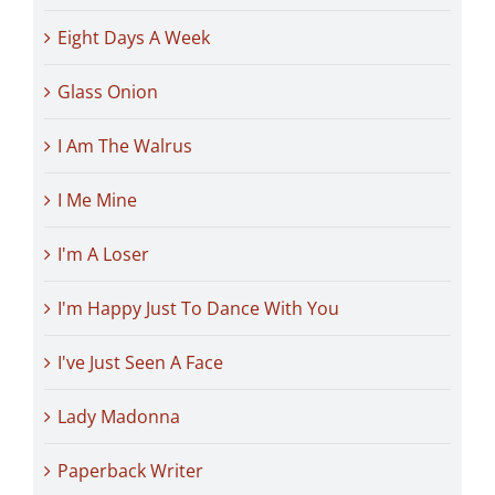
Eight Days A Week
Glass Onion
I Am The Walrus
I Me Mine
I'm A Loser
I'm Happy Just To Dance With You
I've Just Seen A Face
Lady Madonna
Paperback Writer