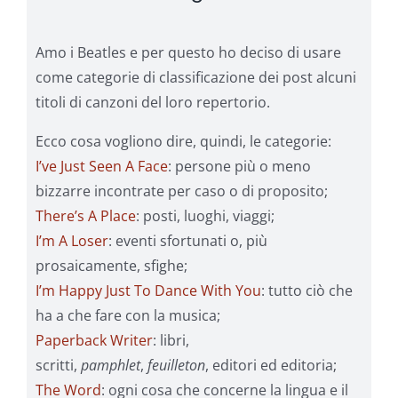
Amo i Beatles e per questo ho deciso di usare
come categorie di classificazione dei post alcuni
titoli di canzoni del loro repertorio.
Ecco cosa vogliono dire, quindi, le categorie:
I’ve Just Seen A Face
: persone più o meno
bizzarre incontrate per caso o di proposito;
There’s A Place
: posti, luoghi, viaggi;
I’m A Loser
: eventi sfortunati o, più
prosaicamente, sfighe;
I’m Happy Just To Dance With You
: tutto ciò che
ha a che fare con la musica;
Paperback Writer
: libri,
scritti,
pamphlet
,
feuilleton
, editori ed editoria;
The Word
: ogni cosa che concerne la lingua e il