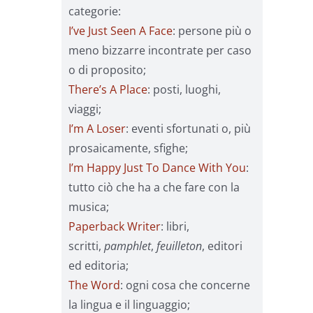
categorie:
I’ve Just Seen A Face
: persone più o
meno bizzarre incontrate per caso
o di proposito;
There’s A Place
: posti, luoghi,
viaggi;
I’m A Loser
: eventi sfortunati o, più
prosaicamente, sfighe;
I’m Happy Just To Dance With You
:
tutto ciò che ha a che fare con la
musica;
Paperback Writer
: libri,
scritti,
pamphlet
,
feuilleton
, editori
ed editoria;
The Word
: ogni cosa che concerne
la lingua e il linguaggio;