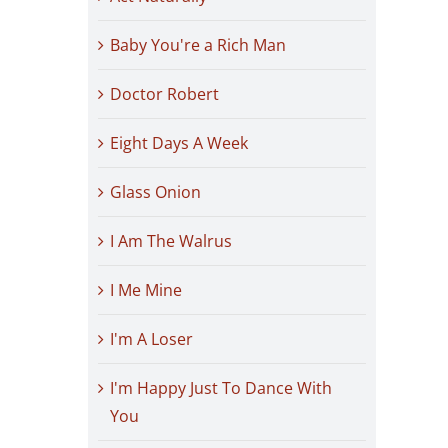
Baby You're a Rich Man
Doctor Robert
Eight Days A Week
Glass Onion
I Am The Walrus
I Me Mine
I'm A Loser
I'm Happy Just To Dance With
You