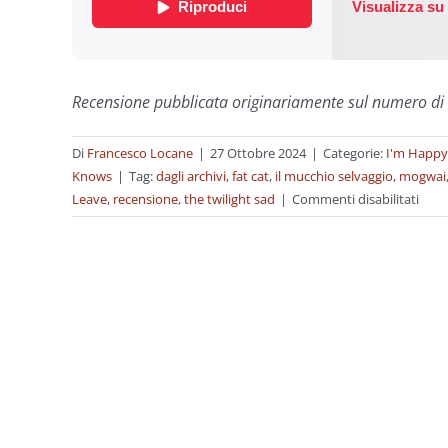
Recensione pubblicata originariamente sul numero di
Di
Francesco Locane
|
27 Ottobre 2024
|
Categorie:
I'm Happy
Knows
|
Tag:
dagli archivi
,
fat cat
,
il mucchio selvaggio
,
mogwai
su
Leave
,
recensione
,
the twilight sad
|
Commenti disabilitati
Dagli
archi
The
Twili
Sad
–
Nob
Wan
To
Be