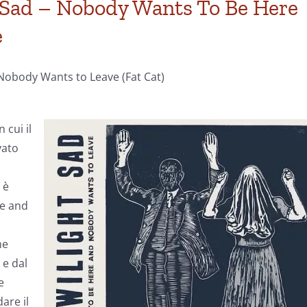
t Sad – Nobody Wants To Be Here
e
Nobody Wants to Leave (Fat Cat)
 cui il
vato
 è
re and
i
me
 e dal
e
are il