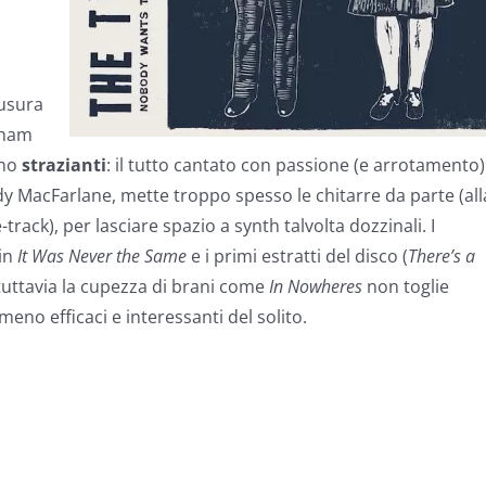
iusura
raham
eno
strazianti
: il tutto cantato con passione (e arrotamento)
y MacFarlane, mette troppo spesso le chitarre da parte (all
track), per lasciare spazio a synth talvolta dozzinali. I
 in
It Was Never the Same
e i primi estratti del disco (
There’s a
 tuttavia la cupezza di brani come
In Nowheres
non toglie
meno efficaci e interessanti del solito.