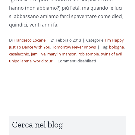
hanno (non abbiamo?) più l’età, ma quando le luci
si abbassano amiamo farci spaventare come dieci,
quindici, venti anni fa.
Di
Francesco Locane
|
21 Febbraio 2013
|
Categorie:
I'm Happy
Just To Dance With You
,
Tomorrow Never Knows
|
Tag:
bologna
,
casalecchio
,
jam
,
live
,
marylin manson
,
rob zombie
,
twins of evil
,
su
unipol arena
,
world tour
|
Commenti disabilitati
Sick&Sicker:
sono
stato
a
vedere
i
Twins
of
Cerca nel blog
Evil
(ormai