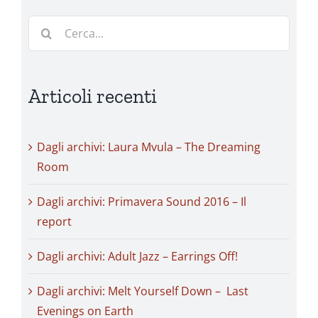
due
mesi
Cerca
fa)
per:
Articoli recenti
Dagli archivi: Laura Mvula – The Dreaming
Room
Dagli archivi: Primavera Sound 2016 – Il
report
Dagli archivi: Adult Jazz – Earrings Off!
Dagli archivi: Melt Yourself Down – Last
Evenings on Earth