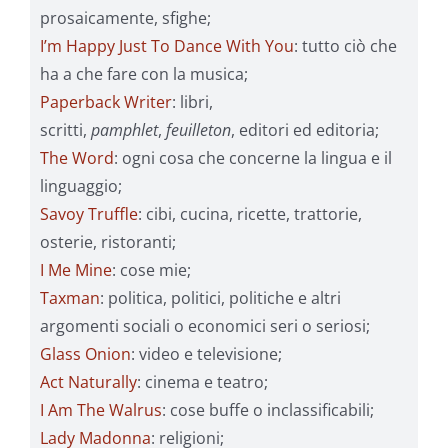
prosaicamente, sfighe;
I’m Happy Just To Dance With You
: tutto ciò che
ha a che fare con la musica;
Paperback Writer
: libri,
scritti,
pamphlet
,
feuilleton
, editori ed editoria;
The Word
: ogni cosa che concerne la lingua e il
linguaggio;
Savoy Truffle
: cibi, cucina, ricette, trattorie,
osterie, ristoranti;
I Me Mine
: cose mie;
Taxman
: politica, politici, politiche e altri
argomenti sociali o economici seri o seriosi;
Glass Onion
: video e televisione;
Act Naturally
: cinema e teatro;
I Am The Walrus
: cose buffe o inclassificabili;
Lady Madonna
: religioni;