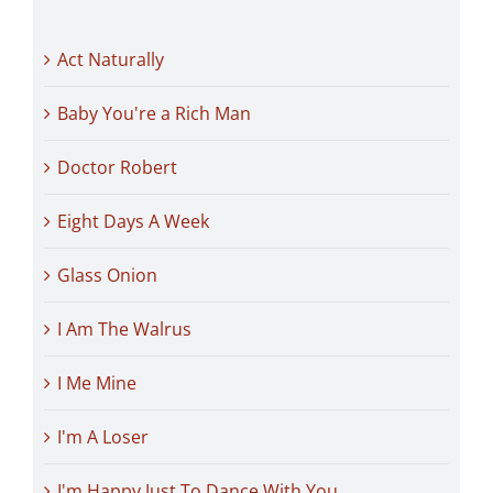
Act Naturally
Baby You're a Rich Man
Doctor Robert
Eight Days A Week
Glass Onion
I Am The Walrus
I Me Mine
I'm A Loser
I'm Happy Just To Dance With You