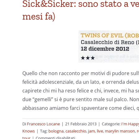
Sick&Sicker: sono stato a ve
mesi fa)
Quello che non racconto per motivi di pudore sul
felicità adolescenziale, da un lato, e orrenda delu
capirete chi mi ha reso felice e chi, invece, mi h
due “gemelli” si è pure sentito male sul palco. No
abbassano amiamo farci spaventare come dieci, qui
Di
Francesco Locane
|
21 Febbraio 2013
|
Categorie:
I'm Happy
Knows
|
Tag:
bologna
,
casalecchio
,
jam
,
live
,
marylin manson
,
r
su
tour
|
Commenti disabilitati