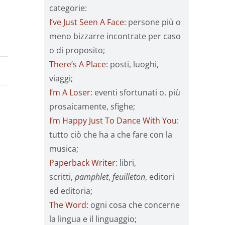
categorie:
I’ve Just Seen A Face
: persone più o
meno bizzarre incontrate per caso
o di proposito;
There’s A Place
: posti, luoghi,
viaggi;
I’m A Loser
: eventi sfortunati o, più
prosaicamente, sfighe;
I’m Happy Just To Dance With You
:
tutto ciò che ha a che fare con la
musica;
Paperback Writer
: libri,
scritti,
pamphlet
,
feuilleton
, editori
ed editoria;
The Word
: ogni cosa che concerne
la lingua e il linguaggio;