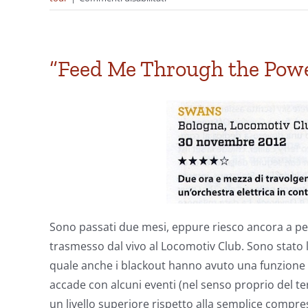
Sick&Sicker:
sono
stato
a
“Feed Me Through the Powe
vedere
i
Twins
of
Evil
(ormai
due
mesi
fa)
Sono passati due mesi, eppure riesco ancora a per
trasmesso dal vivo al Locomotiv Club. Sono stato l
quale anche i blackout hanno avuto una funzione s
accade con alcuni eventi (nel senso proprio del te
un livello superiore rispetto alla semplice compre