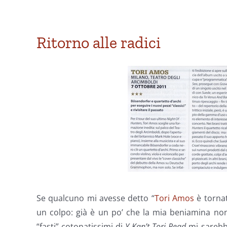
L’elettricità
Ritorno alle radici
Se qualcuno mi avesse detto “
Tori Amos
è tornat
un colpo: già è un po’ che la mia beniamina non
“fasti” cotonatissimi di
Y Kan’t Tori Read
mi sarebb