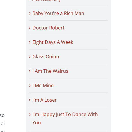
Baby You're a Rich Man
Doctor Robert
Eight Days A Week
Glass Onion
I Am The Walrus
I Me Mine
I'm A Loser
I'm Happy Just To Dance With
eso
You
 ai
ne