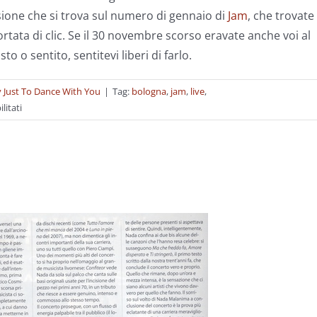
sione che si trova sul numero di gennaio di
Jam
, che trovate
ortata di clic. Se il 30 novembre scorso eravate anche voi al
o o sentito, sentitevi liberi di farlo.
 Just To Dance With You
|
Tag:
bologna
,
jam
,
live
,
su
litati
“Feed
Me
Through
the
Power
Line”