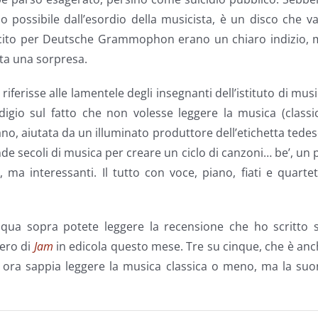
 possibile dall’esordio della musicista, è un disco che v
scito per Deutsche Grammophon erano un chiaro indizio, 
ata una sorpresa.
i riferisse alle lamentele degli insegnanti dell’istituto di mus
gio sul fatto che non volesse leggere la musica (classic
ano, aiutata da un illuminato produttore dell’etichetta tede
nde secoli di musica per creare un ciclo di canzoni… be’, un 
ma interessanti. Il tutto con voce, piano, fiati e quarte
 qua sopra potete leggere la recensione che ho scritto s
mero di
Jam
in edicola questo mese. Tre su cinque, che è an
i ora sappia leggere la musica classica o meno, ma la su