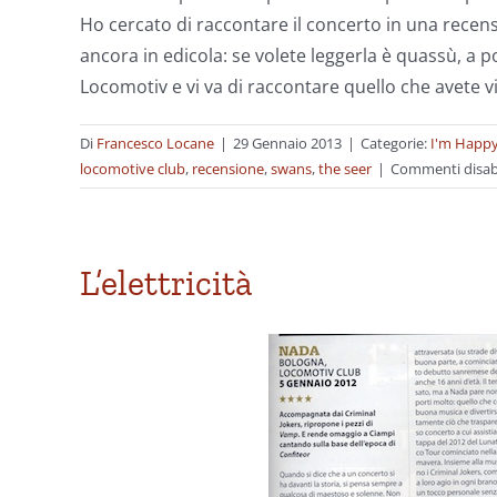
Ho cercato di raccontare il concerto in una recen
ancora in edicola: se volete leggerla è quassù, a p
Locomotiv e vi va di raccontare quello che avete vist
Di
Francesco Locane
|
29 Gennaio 2013
|
Categorie:
I'm Happy
locomotive club
,
recensione
,
swans
,
the seer
|
Commenti disabi
L’elettricità