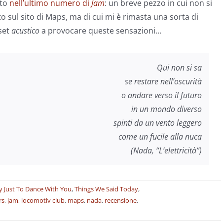
ato
nell’ultimo numero di
Jam
: un breve pezzo in cui non si
o sul sito di Maps, ma di cui mi è rimasta una sorta di
 set
acustico
a provocare queste sensazioni…
Qui non si sa
se restare nell’oscurità
o andare verso il futuro
in un mondo diverso
spinti da un vento leggero
come un fucile alla nuca
(Nada, “L’elettricità”)
 Just To Dance With You
,
Things We Said Today
,
rs
,
jam
,
locomotiv club
,
maps
,
nada
,
recensione
,