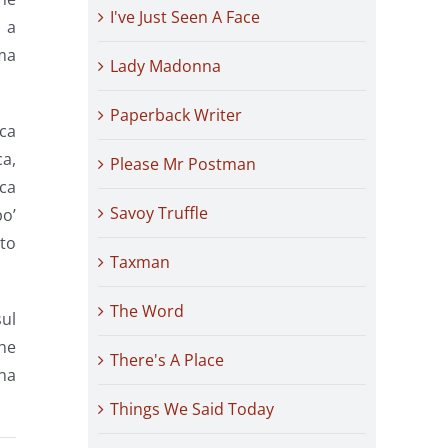
I've Just Seen A Face
a a
ma
Lady Madonna
Paperback Writer
ica
a,
Please Mr Postman
sca
Savoy Truffle
po’
tto
Taxman
The Word
ul
che
There's A Place
ona
Things We Said Today