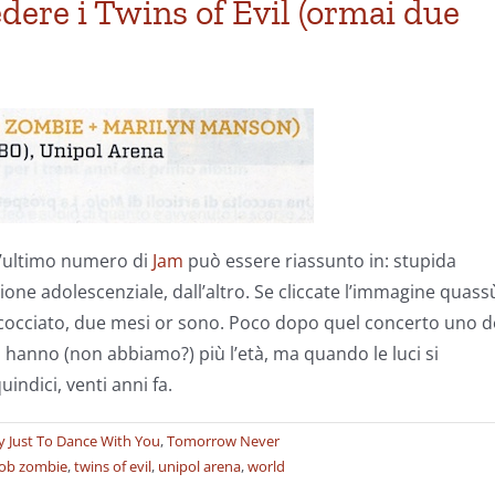
dere i Twins of Evil (ormai due
l’ultimo numero di
Jam
può essere riassunto in: stupida
sione adolescenziale, dall’altro. Se cliccate l’immagine quass
a scocciato, due mesi or sono. Poco dopo quel concerto uno d
n hanno (non abbiamo?) più l’età, ma quando le luci si
ndici, venti anni fa.
 Just To Dance With You
,
Tomorrow Never
ob zombie
,
twins of evil
,
unipol arena
,
world