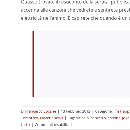
Quassù trovate il resoconto della serata, pubblic
accenna alle canzoni che vedrete e sentirete prest
elettricità nell’animo. E capirete che quando è un
Di
Francesco Locane
|
13 Febbraio 2012
|
Categorie:
I'm Happy
Tomorrow Never Knows
|
Tag:
articolo
,
concerto
,
criminal joke
su
testo
|
Commenti disabilitati