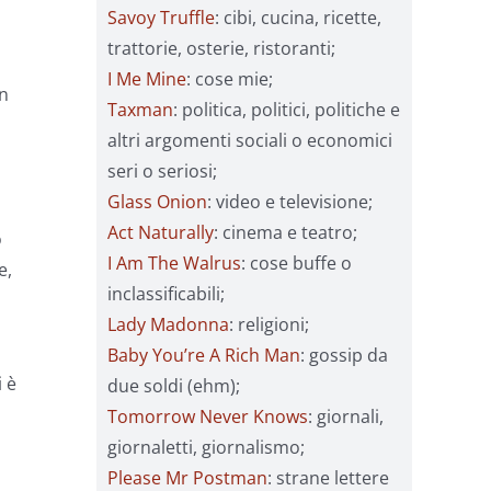
Savoy Truffle
: cibi, cucina, ricette,
trattorie, osterie, ristoranti;
I Me Mine
: cose mie;
un
Taxman
: politica, politici, politiche e
altri argomenti sociali o economici
seri o seriosi;
Glass Onion
: video e televisione;
Act Naturally
: cinema e teatro;
o
I Am The Walrus
: cose buffe o
e,
inclassificabili;
Lady Madonna
: religioni;
Baby You’re A Rich Man
: gossip da
i è
due soldi (ehm);
Tomorrow Never Knows
: giornali,
giornaletti, giornalismo;
Please Mr Postman
: strane lettere