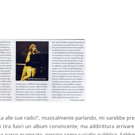
a alle sue radici”, musicalmente parlando, mi sarebbe pr
 tira fuori un album convincente, ma addirittura arrivare
e parso esagerato, persino come suicidio pubblico. Sebbe