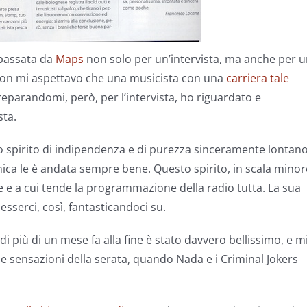
passata da
Maps
non solo per un’intervista, ma anche per 
 non mi aspettavo che una musicista con una
carriera tale
arandomi, però, per l’intervista, ho riguardato e
sta.
no spirito di indipendenza e di purezza sinceramente lontan
mica le è andata sempre bene. Questo spirito, in scala minor
e e a cui tende la programmazione della radio tutta. La sua
sserci, così, fantasticandoci su.
 più di un mese fa alla fine è stato davvero bellissimo, e m
e sensazioni della serata, quando Nada e i Criminal Jokers