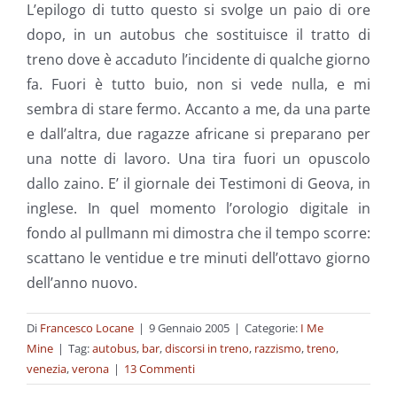
L’epilogo di tutto questo si svolge un paio di ore
dopo, in un autobus che sostituisce il tratto di
treno dove è accaduto l’incidente di qualche giorno
fa. Fuori è tutto buio, non si vede nulla, e mi
sembra di stare fermo. Accanto a me, da una parte
e dall’altra, due ragazze africane si preparano per
una notte di lavoro. Una tira fuori un opuscolo
dallo zaino. E’ il giornale dei Testimoni di Geova, in
inglese. In quel momento l’orologio digitale in
fondo al pullmann mi dimostra che il tempo scorre:
scattano le ventidue e tre minuti dell’ottavo giorno
dell’anno nuovo.
Di
Francesco Locane
|
9 Gennaio 2005
|
Categorie:
I Me
Mine
|
Tag:
autobus
,
bar
,
discorsi in treno
,
razzismo
,
treno
,
venezia
,
verona
|
13 Commenti