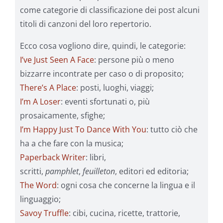
come categorie di classificazione dei post alcuni
titoli di canzoni del loro repertorio.
Ecco cosa vogliono dire, quindi, le categorie:
I’ve Just Seen A Face
: persone più o meno
bizzarre incontrate per caso o di proposito;
There’s A Place
: posti, luoghi, viaggi;
I’m A Loser
: eventi sfortunati o, più
prosaicamente, sfighe;
I’m Happy Just To Dance With You
: tutto ciò che
ha a che fare con la musica;
Paperback Writer
: libri,
scritti,
pamphlet
,
feuilleton
, editori ed editoria;
The Word
: ogni cosa che concerne la lingua e il
linguaggio;
Savoy Truffle
: cibi, cucina, ricette, trattorie,