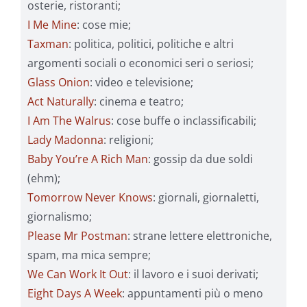
osterie, ristoranti;
I Me Mine
: cose mie;
Taxman
: politica, politici, politiche e altri
argomenti sociali o economici seri o seriosi;
Glass Onion
: video e televisione;
Act Naturally
: cinema e teatro;
I Am The Walrus
: cose buffe o inclassificabili;
Lady Madonna
: religioni;
Baby You’re A Rich Man
: gossip da due soldi
(ehm);
Tomorrow Never Knows
: giornali, giornaletti,
giornalismo;
Please Mr Postman
: strane lettere elettroniche,
spam, ma mica sempre;
We Can Work It Out
: il lavoro e i suoi derivati;
Eight Days A Week
: appuntamenti più o meno