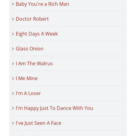
Baby You're a Rich Man
Doctor Robert
Eight Days A Week
Glass Onion
I Am The Walrus
I Me Mine
I'm A Loser
I'm Happy Just To Dance With You
I've Just Seen A Face