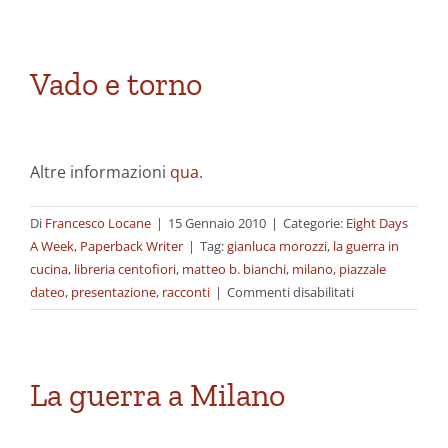
Vado e torno
Altre informazioni
qua
.
Di
Francesco Locane
|
15 Gennaio 2010
|
Categorie:
Eight Days
A Week
,
Paperback Writer
|
Tag:
gianluca morozzi
,
la guerra in
cucina
,
libreria centofiori
,
matteo b. bianchi
,
milano
,
piazzale
su
dateo
,
presentazione
,
racconti
|
Commenti disabilitati
Vado
e
torno
La guerra a Milano