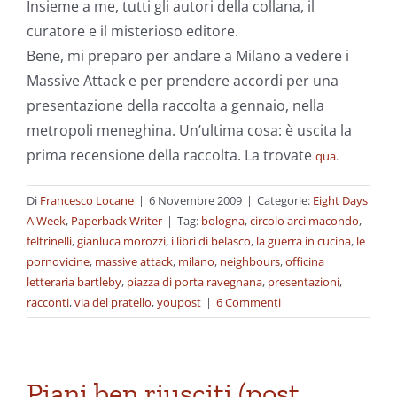
Insieme a me, tutti gli autori della collana, il
curatore e il misterioso editore.
Bene, mi preparo per andare a Milano a vedere i
Massive Attack e per prendere accordi per una
presentazione della raccolta a gennaio, nella
metropoli meneghina. Un’ultima cosa: è uscita la
prima recensione della raccolta. La trovate
qua
.
Di
Francesco Locane
|
6 Novembre 2009
|
Categorie:
Eight Days
A Week
,
Paperback Writer
|
Tag:
bologna
,
circolo arci macondo
,
feltrinelli
,
gianluca morozzi
,
i libri di belasco
,
la guerra in cucina
,
le
pornovicine
,
massive attack
,
milano
,
neighbours
,
officina
letteraria bartleby
,
piazza di porta ravegnana
,
presentazioni
,
racconti
,
via del pratello
,
youpost
|
6 Commenti
Piani ben riusciti (post