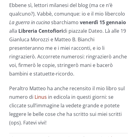
Ebbene sì, lettori milanesi del blog (ma ce n’è
qualcuno?). Vabbè, comunque: io e il mio libercolo
La guerra in cucina
sbarchiamo
venerdì 15 gennaio
alla
Libreria Centofiori
di piazzale Dateo. Là alle 19
Gianluca Morozzi e Matteo B. Bianchi
presenteranno me e i miei racconti, e io li
ringrazierò. Accorrete numerosi: ringrazierò anche
voi, firmerò le copie, stringerò mani e bacerò
bambini e statuette-ricordo.
Peraltro Matteo ha anche recensito il mio libro sul
numero di
Linus
in edicola in questi giorni: se
cliccate sull’immagine la vedete grande e potete
leggere le belle cose che ha scritto sui miei scritti
(ops). Fatevi vivi!