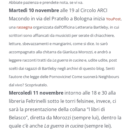
Abbiate pazienza e prendete nota, se vi va.
Martedì 10 novembre
alle 19 al Circolo ARCI
Macondo in via del Pratello a Bologna inizia
YouPost
,
una
rassegna
organizzata dall’Officina Letteraria Bartleby, in cui
scrittori sono affiancati da musicisti per serate di chiacchiere,
letture, sbevazzamenti e mangiarini, come si dice. Io sarò
accompagnato alla chitarra da Gianluca Morozzi, e andrò a
leggere racconti tratti da
La guerra in cucina
e, udite udite, post
scelti dai ragazzi di Bartleby negli archivi di questo blog. Senti
l’autore che legge delle Pornovicine! Come suonerà Neighbours
dal vivo? Scoprivatelo.
Mercoledì 11 novembre
intorno alle 18 e 30 alla
libreria Feltrinelli sotto le torri felsinee, invece, ci
sarà la presentazione della collana “I libri di
Belasco”, diretta da Morozzi (sempre lui), dentro la
quale c’è anche
La guerra in cucina
(sempre lei).