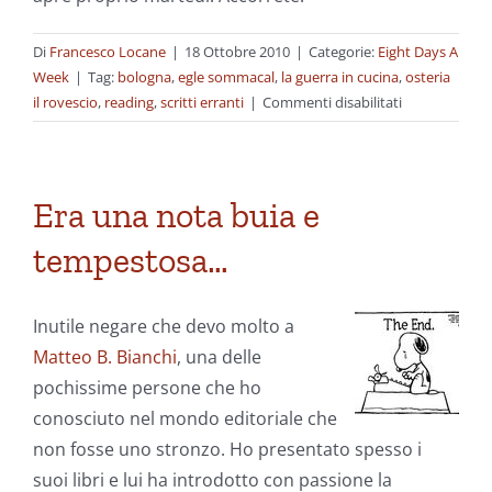
Di
Francesco Locane
|
18 Ottobre 2010
|
Categorie:
Eight Days A
Week
|
Tag:
bologna
,
egle sommacal
,
la guerra in cucina
,
osteria
su
il rovescio
,
reading
,
scritti erranti
|
Commenti disabilitati
Tre
racconti,
due
persone,
Era una nota buia e
un
tempestosa…
vino
Inutile negare che devo molto a
Matteo B. Bianchi
, una delle
pochissime persone che ho
conosciuto nel mondo editoriale che
non fosse uno stronzo. Ho presentato spesso i
suoi libri e lui ha introdotto con passione la