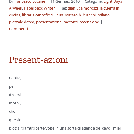
Di
Francesco Locane
|
11 Gennaio 2010
|
Categorie:
Eight Days
A Week
,
Paperback Writer
|
Tag:
gianluca morozzi
,
la guerra in
cucina
,
libreria centofiori
,
linus
,
matteo b. bianchi
,
milano
,
piazzale dateo
,
presentazione
,
racconti
,
recensione
|
3
Commenti
Present-azioni
Capita,
per
diversi
motivi,
che
questo
blog si tramuti certe volte in una sorta di agenda dei cavoli miei.