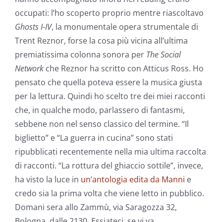
occupati: l’ho scoperto proprio mentre riascoltavo
Ghosts I-IV
, la monumentale opera strumentale di
Trent Reznor, forse la cosa più vicina all’ultima
premiatissima colonna sonora per
The Social
Network
che Reznor ha scritto con Atticus Ross. Ho
pensato che quella poteva essere la musica giusta
per la lettura. Quindi ho scelto tre dei miei racconti
che, in qualche modo, parlassero di fantasmi,
sebbene non nel senso classico del termine. “Il
biglietto” e “La guerra in cucina” sono stati
ripubblicati recentemente nella mia ultima raccolta
di racconti. “La rottura del ghiaccio sottile”, invece,
ha visto la luce in
un’antologia edita da Manni
e
credo sia la prima volta che viene letto in pubblico.
Domani sera allo Zammù, via Saragozza 32,
Bologna, dalle 2130. Essiateci, se vi va.