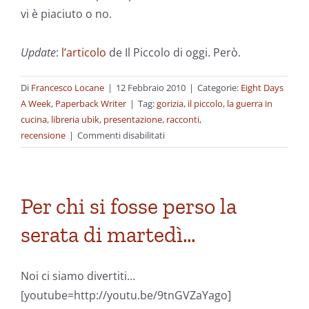
vi è piaciuto o no.
Update
:
l’articolo
de Il Piccolo di oggi. Però.
Di
Francesco Locane
|
12 Febbraio 2010
|
Categorie:
Eight Days
A Week
,
Paperback Writer
|
Tag:
gorizia
,
il piccolo
,
la guerra in
cucina
,
libreria ubik
,
presentazione
,
racconti
,
su
recensione
|
Commenti disabilitati
Riportando
la
guerra
a
Per chi si fosse perso la
casa
serata di martedì…
Noi ci siamo divertiti…
[youtube=http://youtu.be/9tnGVZaYago]