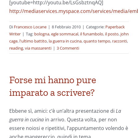
[youtube=http://youtu.be/LsGsbztnqAQ]
http://mediaservices.myspace.com/services/media/e
Di
Francesco Locane
|
8 Febbraio 2010
|
Categorie:
Paperback
Writer
|
Tag:
bologna
,
egle sommacal
,
il funambolo
,
il posto
,
john
cage
,
l'ultimo battito
,
la guerra in cucina
,
quanto tempo
,
racconti
,
reading
,
via massarenti
|
3 Commenti
Forse mi hanno pure
imparato a scrivere?
Ebbene sì, amici: c’è un’altra presentazione di
La
guerra in cucina
in arrivo. Questa volta, per non
essere noiosi e ripetitivi, l’appuntamento volendo è
anche mangereccio, quindi in tema