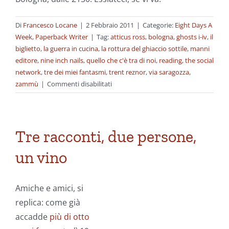
Di
Francesco Locane
|
2 Febbraio 2011
|
Categorie:
Eight Days A
Week
,
Paperback Writer
|
Tag:
atticus ross
,
bologna
,
ghosts i-iv
,
il
biglietto
,
la guerra in cucina
,
la rottura del ghiaccio sottile
,
manni
editore
,
nine inch nails
,
quello che c'è tra di noi
,
reading
,
the social
network
,
tre dei miei fantasmi
,
trent reznor
,
via saragozza
,
su
zammù
|
Commenti disabilitati
Tre
dei
miei
fantasmi
Tre racconti, due persone,
un vino
Amiche e amici, si
replica: come già
accadde
più di otto