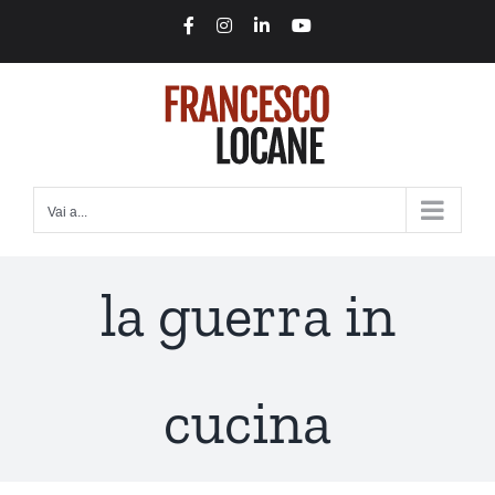
Salta
Facebook
Instagram
LinkedIn
YouTube
al
contenuto
Vai a...
la guerra in
cucina