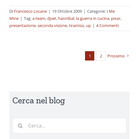
Di
Francesco Locane
|
19 Ottobre 2009
|
Categorie:
I Me
Mine
|
Tag:
a-team
,
djset
,
hannibal
,
la guerra in cucina
,
pixar
,
presentazione
,
seconda visione
,
tiramisù
,
up
|
4 Commenti
1
2
Prossimo
Cerca nel blog
Cerca
per: