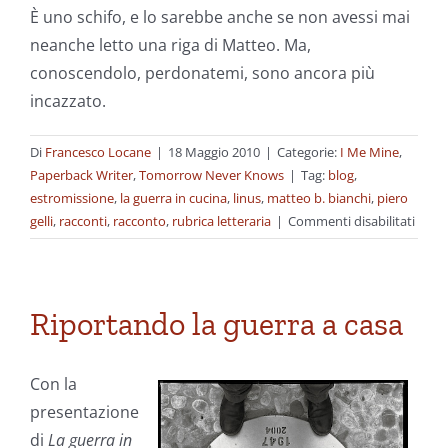
È uno schifo, e lo sarebbe anche se non avessi mai
neanche letto una riga di Matteo. Ma,
conoscendolo, perdonatemi, sono ancora più
incazzato.
Di
Francesco Locane
|
18 Maggio 2010
|
Categorie:
I Me Mine
,
Paperback Writer
,
Tomorrow Never Knows
|
Tag:
blog
,
estromissione
,
la guerra in cucina
,
linus
,
matteo b. bianchi
,
piero
su
gelli
,
racconti
,
racconto
,
rubrica letteraria
|
Commenti disabilitati
Era
una
nota
buia
Riportando la guerra a casa
e
temp
Con la
presentazione
di
La guerra in