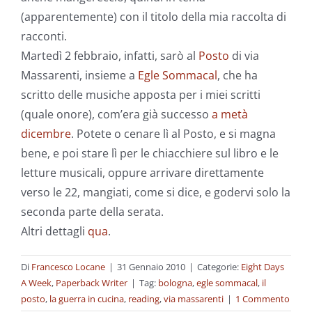
(apparentemente) con il titolo della mia raccolta di
racconti.
Martedì 2 febbraio, infatti, sarò al
Posto
di via
Massarenti, insieme a
Egle Sommacal
, che ha
scritto delle musiche apposta per i miei scritti
(quale onore), com’era già successo
a metà
dicembre
. Potete o cenare lì al Posto, e si magna
bene, e poi stare lì per le chiacchiere sul libro e le
letture musicali, oppure arrivare direttamente
verso le 22, mangiati, come si dice, e godervi solo la
seconda parte della serata.
Altri dettagli
qua
.
Di
Francesco Locane
|
31 Gennaio 2010
|
Categorie:
Eight Days
A Week
,
Paperback Writer
|
Tag:
bologna
,
egle sommacal
,
il
posto
,
la guerra in cucina
,
reading
,
via massarenti
|
1 Commento