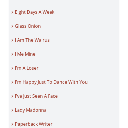
Eight Days A Week
Glass Onion
I Am The Walrus
I Me Mine
I'm A Loser
I'm Happy Just To Dance With You
I've Just Seen A Face
Lady Madonna
Paperback Writer