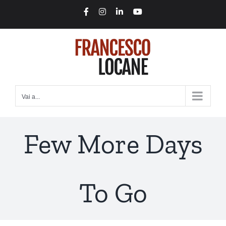
Salta
Facebook
Instagram
LinkedIn
YouTube
al
contenuto
Vai a...
Few More Days
To Go