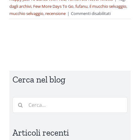
dagli archivi
,
Few More Days To Go
,
fufanu
,
il mucchio selvaggio
,
su
mucchio selvaggio
,
recensione
|
Commenti disabilitati
Dagli
archivi:
Fufanu
–
Few
More
Days
To
Cerca nel blog
Go
Cerca
per:
Articoli recenti