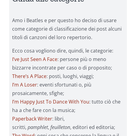
Amo i Beatles e per questo ho deciso di usare
come categorie di classificazione dei post alcuni
titoli di canzoni del loro repertorio.
Ecco cosa vogliono dire, quindi, le categorie:
I’ve Just Seen A Face
: persone più o meno
bizzarre incontrate per caso o di proposito;
There’s A Place
: posti, luoghi, viaggi;
I’m A Loser
: eventi sfortunati o, più
prosaicamente, sfighe;
I’m Happy Just To Dance With You
: tutto ciò che
ha a che fare con la musica;
Paperback Writer
: libri,
scritti,
pamphlet
,
feuilleton
, editori ed editoria;
The Word
: ogni cosa che concerne la lingua e il