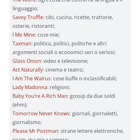
linguaggio;
Savoy Truffle
: cibi, cucina, ricette, trattorie,
osterie, ristoranti;
I Me Mine
: cose mie;
Taxman
: politica, politici, politiche e altri
argomenti sociali o economici seri o seriosi;
Glass Onion
: video e televisione;
Act Naturally
: cinema e teatro;
I Am The Walrus
: cose buffe o inclassificabili;
Lady Madonna
: religioni;
Baby You’re A Rich Man
: gossip da due soldi
(ehm);
Tomorrow Never Knows
: giornali, giornaletti,
giornalismo;
Please Mr Postman
: strane lettere elettroniche,
spam, ma mica sempre;