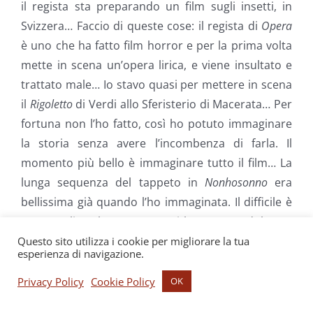
il regista sta preparando un film sugli insetti, in
Svizzera… Faccio di queste cose: il regista di
Opera
è uno che ha fatto film horror e per la prima volta
mette in scena un’opera lirica, e viene insultato e
trattato male… Io stavo quasi per mettere in scena
il
Rigoletto
di Verdi allo Sferisterio di Macerata… Per
fortuna non l’ho fatto, così ho potuto immaginare
la storia senza avere l’incombenza di farla. Il
momento più bello è immaginare tutto il film… La
lunga sequenza del tappeto in
Nonhosonno
era
bellissima già quando l’ho immaginata. Il difficile è
stato realizzarla, e questo mi ha portato dolore e
tanta fatica, tanto che è stata l’ultima inquadratura
Questo sito utilizza i cookie per migliorare la tua
esperienza di navigazione.
che ho girato di tutto il film, perché non si riusciva
mai a trovare un buon sistema per girarla.
Privacy Policy
Cookie Policy
OK