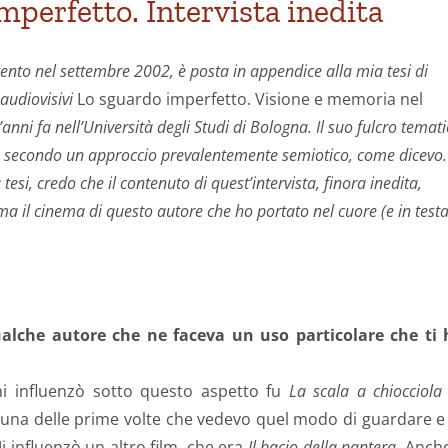
mperfetto. Intervista inedita
rgento nel settembre 2002, è posta in appendice alla mia tesi di
 audiovisivi
Lo sguardo imperfetto. Visione e memoria nel
anni fa nell’Università degli Studi di Bologna. Il suo fulcro temat
ano secondo un approccio prevalentemente semiotico, come dicevo.
esi, credo che il contenuto di quest’intervista, finora inedita,
a il cinema di questo autore che ho portato nel cuore (e in testa
qualche autore che ne faceva un uso particolare che ti 
mi influenzò sotto questo aspetto fu
La scala a chiocciola
 una delle prime volte che vedevo quel modo di guardare e
 influenzò un altro film, che era
Il bacio della pantera
. Anche