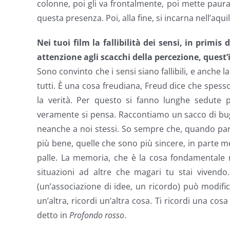
colonne, poi gli va frontalmente, poi mette paur
questa presenza. Poi, alla fine, si incarna nell’aqui
Nei tuoi film la fallibilità dei sensi, in primi
attenzione agli scacchi della percezione, quest’
Sono convinto che i sensi siano fallibili, e anche
tutti. È una cosa freudiana, Freud dice che spesso
la verità. Per questo si fanno lunghe sedute ps
veramente si pensa. Raccontiamo un sacco di bugi
neanche a noi stessi. So sempre che, quando parlo
più bene, quelle che sono più sincere, in parte m
palle. La memoria, che è la cosa fondamentale n
situazioni ad altre che magari tu stai vivendo
(un’associazione di idee, un ricordo) può modifica
un’altra, ricordi un’altra cosa. Ti ricordi una cos
detto in
Profondo rosso
.