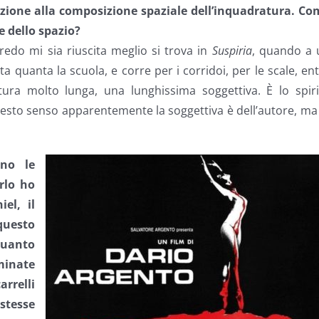
nzione alla composizione spaziale dell’inquadratura. Co
e dello spazio?
redo mi sia riuscita meglio si trova in
Suspiria
, quando a 
a quanta la scuola, e corre per i corridoi, per le scale, en
tura molto lunga, una lunghissima soggettiva. È lo spiri
uesto senso apparentemente la soggettiva è dell’autore, ma
ono le
rlo ho
el, il
 questo
quanto
minate
rrelli
stesse