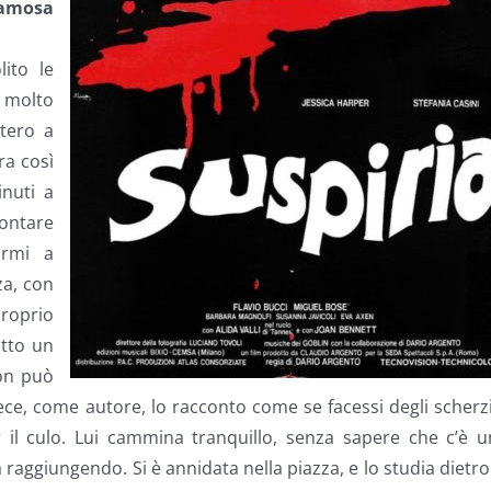
famosa
lito le
 molto
tero a
ra così
nuti a
ontare
armi a
za, con
roprio
utto un
on può
ce, come autore, lo racconto come se facessi degli scherz
il culo. Lui cammina tranquillo, senza sapere che c’è u
a raggiungendo. Si è annidata nella piazza, e lo studia dietro