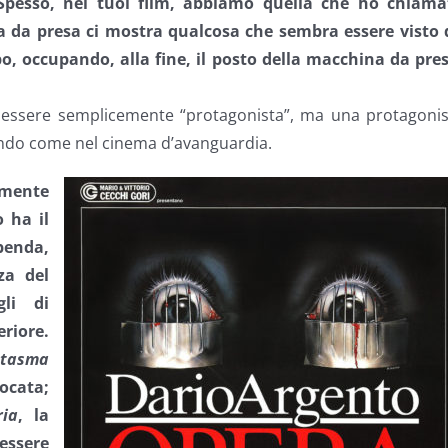
. Spesso, nei tuoi film, abbiamo quella che ho chiama
na da presa ci mostra qualcosa che sembra essere visto 
, occupando, alla fine, il posto della macchina da pres
essere semplicemente “protagonista”, ma una protagonis
endo come nel cinema d’avanguardia.
amente
 ha il
 benda,
za del
gli di
riore.
ntasma
ocata;
ria
, la
essere