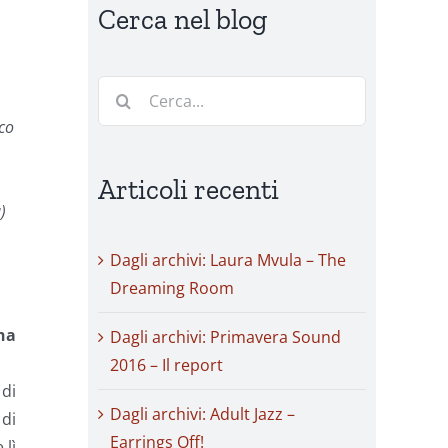
Cerca nel blog
Cerca
per:
ico
Articoli recenti
)
Dagli archivi: Laura Mvula – The
Dreaming Room
ha
Dagli archivi: Primavera Sound
2016 – Il report
di
Dagli archivi: Adult Jazz –
 di
Earrings Off!
 lì