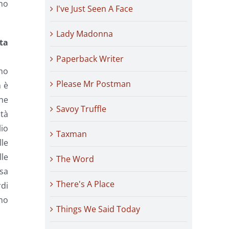
ono
I've Just Seen A Face
Lady Madonna
sta
Paperback Writer
amo
Please Mr Postman
n è
he
Savoy Truffle
ità
lio
Taxman
lle
lle
The Word
sa
There's A Place
rdi
 ho
Things We Said Today