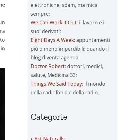
me
elettroniche, spam, ma mica
sempre;
un
We Can Work It Out
: il lavoro e i
tra
suoi derivati;
to
Eight Days A Week
: appuntamenti
 in
più o meno imperdibili: quando il
blog diventa agenda;
Doctor Robert
: dottori, medici,
salute, Medicina 33;
Things We Said Today
: il mondo
della radiofonia e della radio.
Categorie
Act Naturally