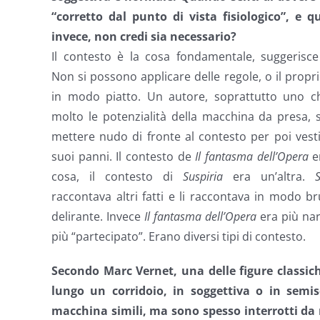
“corretto dal punto di vista fisiologico”, e q
invece, non credi sia necessario?
Il contesto è la cosa fondamentale, suggerisce
Non si possono applicare delle regole, o il proprio
in modo piatto. Un autore, soprattutto uno c
molto le potenzialità della macchina da presa, 
mettere nudo di fronte al contesto per poi vesti
suoi panni. Il contesto de
Il fantasma dell’Opera
e
cosa, il contesto di
Suspiria
era un’altra.
S
raccontava altri fatti e li raccontava in modo b
delirante. Invece
Il fantasma dell’Opera
era più nar
più “partecipato”. Erano diversi tipi di contesto.
Secondo Marc Vernet, una delle figure classich
lungo un corridoio, in soggettiva o in sem
macchina simili, ma sono spesso interrotti da r