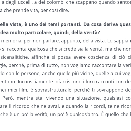
a a degli uccelli, a dei colombi che scappano quando sent
la che prende vita, per così dire.
s della vista, è uno dei temi portanti. Da cosa deriva que
idea molto particolare, quindi, della verità?
 la memoria, per non parlare, appunto, della vista. Lo sappi
 si racconta qualcosa che si crede sia la verità, ma che no
icanalitiche, affinché si possa avere coscienza di ciò c
e, perché, prima di tutto, non vogliamo raccontare la ver
 con le persone, anche quelle più vicine, quelle a cui vog
entono. Inconsciamente infarciscono i loro racconti con de
ei miei film, è sovrastrutturale, perché ti sovrappone de
. Però, mentre stai vivendo una situazione, qualsiasi co
re il ricordo che ne avrai, e quando la ricordi, te ne rico
a che è un po’ la verità, un po’ è qualcos’altro. È quello che