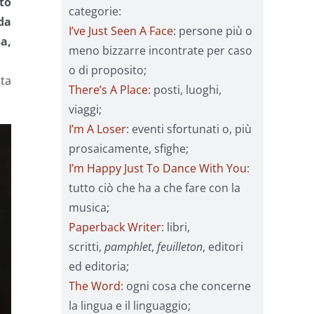
to
categorie:
da
I’ve Just Seen A Face
: persone più o
a,
meno bizzarre incontrate per caso
o di proposito;
ta
There’s A Place
: posti, luoghi,
viaggi;
I’m A Loser
: eventi sfortunati o, più
prosaicamente, sfighe;
I’m Happy Just To Dance With You
:
tutto ciò che ha a che fare con la
musica;
Paperback Writer
: libri,
scritti,
pamphlet
,
feuilleton
, editori
ed editoria;
The Word
: ogni cosa che concerne
la lingua e il linguaggio;