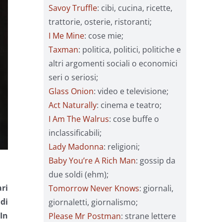
Savoy Truffle
: cibi, cucina, ricette,
trattorie, osterie, ristoranti;
I Me Mine
: cose mie;
Taxman
: politica, politici, politiche e
altri argomenti sociali o economici
seri o seriosi;
Glass Onion
: video e televisione;
Act Naturally
: cinema e teatro;
I Am The Walrus
: cose buffe o
inclassificabili;
Lady Madonna
: religioni;
Baby You’re A Rich Man
: gossip da
due soldi (ehm);
ri
Tomorrow Never Knows
: giornali,
di
giornaletti, giornalismo;
 In
Please Mr Postman
: strane lettere