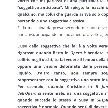
Vorrei che mi parlassi di una particolarità
“soggettiva anticipata”. Mi spiego: la macchi
qualcuno, ma colui che guarda arriva solo dopo
portando a una soggettiva classica.
Sì, la macchina da presa secondo me non deve 
narrativa, anticipando un movimento, a volte ag
L’uso della soggettiva che fai è a volte ver
rigoroso: quando Betty in
Opera
è bendata, o
collirio negli occhi, tu fai vedere il lembo della
oppure una visione deformata dalla presen
liquido. D’altro canto, non sempre sce
rappresentare con la soggettiva uno stato inte
Per esempio, quando Christine in
Il fa
dell’Opera
si sente male, usi una soggettiva sf
quando succede lo stesso a Susy in
Suspi
soggettiva è normale. Quando senti di dovere 