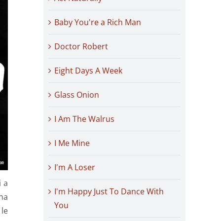
Baby You're a Rich Man
Doctor Robert
Eight Days A Week
Glass Onion
I Am The Walrus
I Me Mine
I'm A Loser
i a
I'm Happy Just To Dance With
na
You
 le