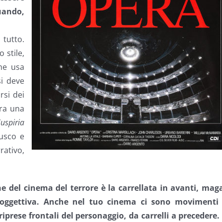
uando,
 tutto.
 stile,
he usa
si deve
rsi dei
ra una
uspiria
rusco e
rativo,
e del cinema del terrore è la carrellata in avanti, maga
isoggettiva. Anche nel tuo cinema ci sono movimenti 
iprese frontali del personaggio, da carrelli a precedere.