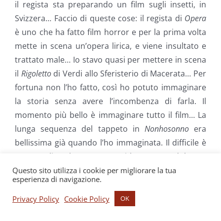
il regista sta preparando un film sugli insetti, in
Svizzera… Faccio di queste cose: il regista di
Opera
è uno che ha fatto film horror e per la prima volta
mette in scena un’opera lirica, e viene insultato e
trattato male… Io stavo quasi per mettere in scena
il
Rigoletto
di Verdi allo Sferisterio di Macerata… Per
fortuna non l’ho fatto, così ho potuto immaginare
la storia senza avere l’incombenza di farla. Il
momento più bello è immaginare tutto il film… La
lunga sequenza del tappeto in
Nonhosonno
era
bellissima già quando l’ho immaginata. Il difficile è
stato realizzarla, e questo mi ha portato dolore e
tanta fatica, tanto che è stata l’ultima inquadratura
Questo sito utilizza i cookie per migliorare la tua
esperienza di navigazione.
che ho girato di tutto il film, perché non si riusciva
mai a trovare un buon sistema per girarla.
Privacy Policy
Cookie Policy
OK