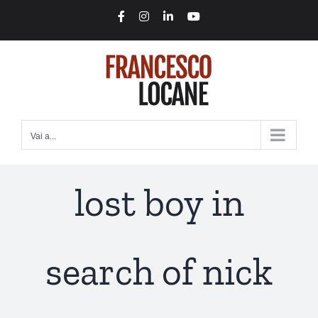
Salta
Facebook
Instagram
LinkedIn
YouTube
al
contenuto
Vai a...
lost boy in
search of nick