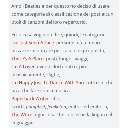
Amo i Beatles e per questo ho deciso di usare
come categorie di classificazione dei post alcuni
titoli di canzoni del loro repertorio.
Ecco cosa vogliono dire, quindi, le categorie:
I’ve Just Seen A Face
: persone più o meno
bizzarre incontrate per caso o di proposito;
There’s A Place
: posti, luoghi, viaggi;
I’m A Loser
: eventi sfortunati o, più
prosaicamente, sfighe;
I’m Happy Just To Dance With You
: tutto ciò che
ha a che fare con la musica;
Paperback Writer
: libri,
scritti,
pamphlet
,
feuilleton
, editori ed editoria;
The Word
: ogni cosa che concerne la lingua e il
linguaggio;