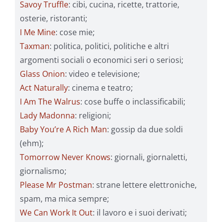
Savoy Truffle
: cibi, cucina, ricette, trattorie,
osterie, ristoranti;
I Me Mine
: cose mie;
Taxman
: politica, politici, politiche e altri
argomenti sociali o economici seri o seriosi;
Glass Onion
: video e televisione;
Act Naturally
: cinema e teatro;
I Am The Walrus
: cose buffe o inclassificabili;
Lady Madonna
: religioni;
Baby You’re A Rich Man
: gossip da due soldi
(ehm);
Tomorrow Never Knows
: giornali, giornaletti,
giornalismo;
Please Mr Postman
: strane lettere elettroniche,
spam, ma mica sempre;
We Can Work It Out
: il lavoro e i suoi derivati;