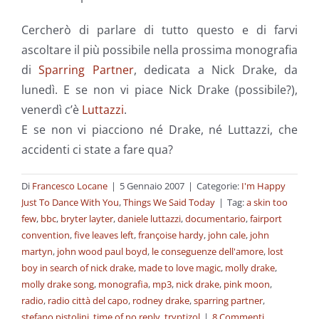
Cercherò di parlare di tutto questo e di farvi
ascoltare il più possibile nella prossima monografia
di
Sparring Partner
, dedicata a Nick Drake, da
lunedì. E se non vi piace Nick Drake (possibile?),
venerdì c’è
Luttazzi
.
E se non vi piacciono né Drake, né Luttazzi, che
accidenti ci state a fare qua?
Di
Francesco Locane
|
5 Gennaio 2007
|
Categorie:
I'm Happy
Just To Dance With You
,
Things We Said Today
|
Tag:
a skin too
few
,
bbc
,
bryter layter
,
daniele luttazzi
,
documentario
,
fairport
convention
,
five leaves left
,
françoise hardy
,
john cale
,
john
martyn
,
john wood paul boyd
,
le conseguenze dell'amore
,
lost
boy in search of nick drake
,
made to love magic
,
molly drake
,
molly drake song
,
monografia
,
mp3
,
nick drake
,
pink moon
,
radio
,
radio città del capo
,
rodney drake
,
sparring partner
,
stefano pistolini
,
time of no reply
,
tryptizol
|
8 Commenti