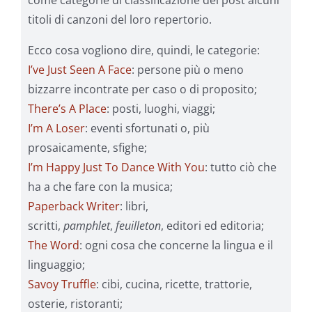
come categorie di classificazione dei post alcuni
titoli di canzoni del loro repertorio.
Ecco cosa vogliono dire, quindi, le categorie:
I’ve Just Seen A Face
: persone più o meno
bizzarre incontrate per caso o di proposito;
There’s A Place
: posti, luoghi, viaggi;
I’m A Loser
: eventi sfortunati o, più
prosaicamente, sfighe;
I’m Happy Just To Dance With You
: tutto ciò che
ha a che fare con la musica;
Paperback Writer
: libri,
scritti,
pamphlet
,
feuilleton
, editori ed editoria;
The Word
: ogni cosa che concerne la lingua e il
linguaggio;
Savoy Truffle
: cibi, cucina, ricette, trattorie,
osterie, ristoranti;