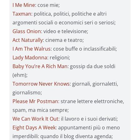
I Me Mine
: cose mie;
Taxman
: politica, politici, politiche e altri
argomenti sociali o economici seri o seriosi;
Glass Onion
: video e televisione;
Act Naturally
: cinema e teatro;
I Am The Walrus
: cose buffe o inclassificabili;
Lady Madonna
: religioni;
Baby You’re A Rich Man
: gossip da due soldi
(ehm);
Tomorrow Never Knows
: giornali, giornaletti,
giornalismo;
Please Mr Postman
: strane lettere elettroniche,
spam, ma mica sempre;
We Can Work It Out
: il lavoro e i suoi derivati;
Eight Days A Week
: appuntamenti più o meno
imperdibili: quando il blog diventa agenda;