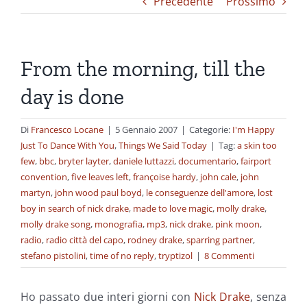
Precedente
Prossimo
From the morning, till the
day is done
Di
Francesco Locane
|
5 Gennaio 2007
|
Categorie:
I'm Happy
Just To Dance With You
,
Things We Said Today
|
Tag:
a skin too
few
,
bbc
,
bryter layter
,
daniele luttazzi
,
documentario
,
fairport
convention
,
five leaves left
,
françoise hardy
,
john cale
,
john
martyn
,
john wood paul boyd
,
le conseguenze dell'amore
,
lost
boy in search of nick drake
,
made to love magic
,
molly drake
,
molly drake song
,
monografia
,
mp3
,
nick drake
,
pink moon
,
radio
,
radio città del capo
,
rodney drake
,
sparring partner
,
stefano pistolini
,
time of no reply
,
tryptizol
|
8 Commenti
Ho passato due interi giorni con
Nick Drake
, senza