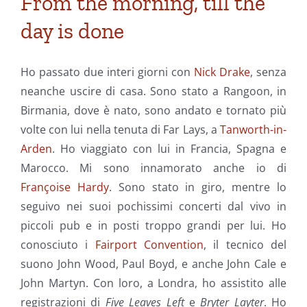
From the morning, till the
day is done
Ho passato due interi giorni con
Nick Drake
, senza
neanche uscire di casa. Sono stato a Rangoon, in
Birmania, dove è nato, sono andato e tornato più
volte con lui nella tenuta di Far Lays, a
Tanworth-in-
Arden
. Ho viaggiato con lui in Francia, Spagna e
Marocco. Mi sono innamorato anche io di
Françoise Hardy
. Sono stato in giro, mentre lo
seguivo nei suoi pochissimi concerti dal vivo in
piccoli pub e in posti troppo grandi per lui. Ho
conosciuto i
Fairport Convention
, il tecnico del
suono John Wood, Paul Boyd, e anche John Cale e
John Martyn. Con loro, a Londra, ho assistito alle
registrazioni di
Five Leaves Left
e
Bryter Layter
. Ho