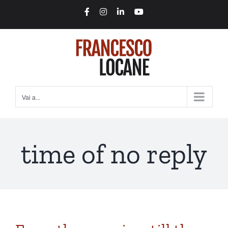
Salta
Facebook
Instagram
LinkedIn
YouTube
al
contenuto
Vai a...
time of no reply