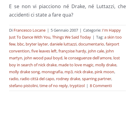
E se non vi piacciono né Drake, né Luttazzi, che
accidenti ci state a fare qua?
Di
Francesco Locane
|
5 Gennaio 2007
|
Categorie:
I'm Happy
Just To Dance With You
,
Things We Said Today
|
Tag:
a skin too
few
,
bbc
,
bryter layter
,
daniele luttazzi
,
documentario
,
fairport
convention
,
five leaves left
,
françoise hardy
,
john cale
,
john
martyn
,
john wood paul boyd
,
le conseguenze dell'amore
,
lost
boy in search of nick drake
,
made to love magic
,
molly drake
,
molly drake song
,
monografia
,
mp3
,
nick drake
,
pink moon
,
radio
,
radio città del capo
,
rodney drake
,
sparring partner
,
stefano pistolini
,
time of no reply
,
tryptizol
|
8 Commenti