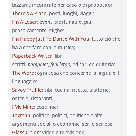
bizzarre incontrate per caso o di proposito;
There’s A Place
: posti, luoghi, viaggi;
I’m A Loser
: eventi sfortunati o, più
prosaicamente, sfighe;
I’m Happy Just To Dance With You
: tutto ciò che
ha a che fare con la musica;
Paperback Writer
: libri,
scritti,
pamphlet
,
feuilleton
, editori ed editoria;
The Word
: ogni cosa che concerne la lingua e il
linguaggio;
Savoy Truffle
: cibi, cucina, ricette, trattorie,
osterie, ristoranti;
I Me Mine
: cose mie;
Taxman
: politica, politici, politiche e altri
argomenti sociali o economici seri o seriosi;
Glass Onion
: video e televisione;