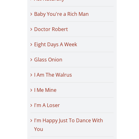
Baby You're a Rich Man
Doctor Robert
Eight Days A Week
Glass Onion
I Am The Walrus
I Me Mine
I'm A Loser
I'm Happy Just To Dance With
You