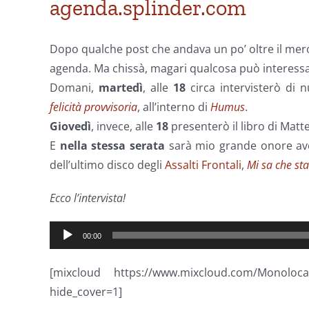
agenda.splinder.com
Dopo qualche post che andava un po’ oltre il mero
agenda. Ma chissà, magari qualcosa può interessa
Domani,
martedì
, alle
18
circa intervisterò di
felicità provvisoria
, all’interno di
Humus
.
Giovedì
, invece, alle
18
presenterò il libro di Matte
E
nella stessa serata
sarà mio grande onore av
dell’ultimo disco degli
Assalti Frontali
,
Mi sa che st
Ecco l’intervista!
Audio
00:00
Player
[mixcloud https://www.mixcloud.com/Monoloc
hide_cover=1]