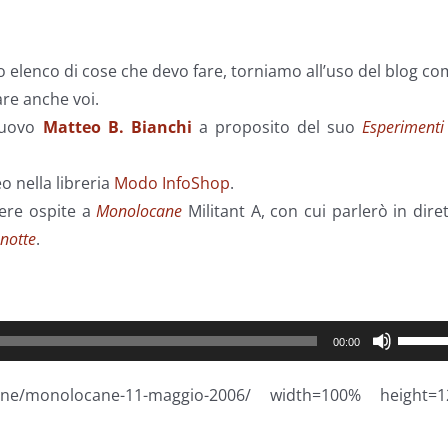
 elenco di cose che devo fare, torniamo all’uso del blog c
re anche voi.
 nuovo
Matteo B. Bianchi
a proposito del suo
Esperimenti
o nella libreria
Modo InfoShop
.
ere ospite a
Monolocane
Militant A, con cui parlerò in dire
anotte
.
Usa
00:00
i
tasti
ane/monolocane-11-maggio-2006/ width=100% height=1
freccia
su/giù