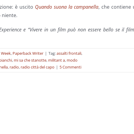
zione: è uscito
Quando suona la campanella
, che contiene
per
 niente.
aument
o
perience e “Vivere in un film può non essere bello se il fil
diminu
il
volume
A Week
,
Paperback Writer
|
Tag:
assalti frontali
,
bianchi
,
mi sa che stanotte
,
militant a
,
modo
ella
,
radio
,
radio città del capo
|
5 Commenti