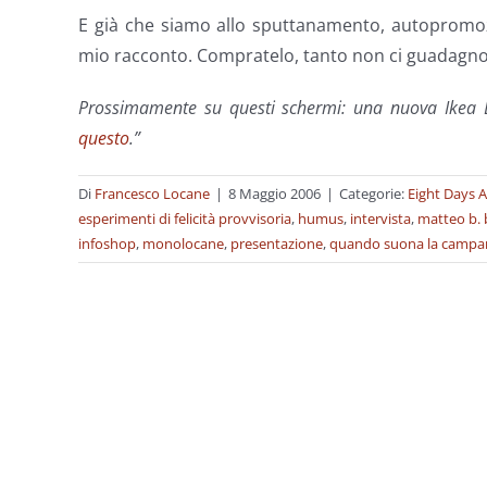
E già che siamo allo sputtanamento, autopromo
mio racconto. Compratelo, tanto non ci guadagno
Prossimamente su questi schermi: una nuova Ikea Ex
questo
.”
Di
Francesco Locane
|
8 Maggio 2006
|
Categorie:
Eight Days 
esperimenti di felicità provvisoria
,
humus
,
intervista
,
matteo b. 
infoshop
,
monolocane
,
presentazione
,
quando suona la campan