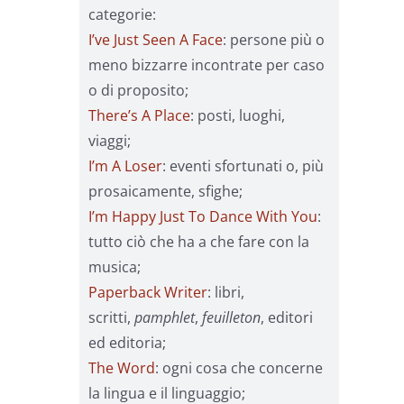
categorie:
I’ve Just Seen A Face
: persone più o
meno bizzarre incontrate per caso
o di proposito;
There’s A Place
: posti, luoghi,
viaggi;
I’m A Loser
: eventi sfortunati o, più
prosaicamente, sfighe;
I’m Happy Just To Dance With You
:
tutto ciò che ha a che fare con la
musica;
Paperback Writer
: libri,
scritti,
pamphlet
,
feuilleton
, editori
ed editoria;
The Word
: ogni cosa che concerne
la lingua e il linguaggio;