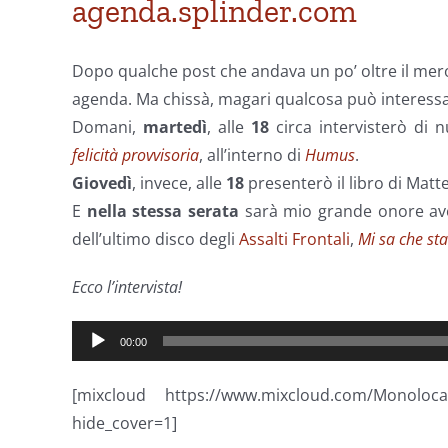
agenda.splinder.com
Dopo qualche post che andava un po’ oltre il mero
agenda. Ma chissà, magari qualcosa può interessa
Domani,
martedì
, alle
18
circa intervisterò di
felicità provvisoria
, all’interno di
Humus
.
Giovedì
, invece, alle
18
presenterò il libro di Matte
E
nella stessa serata
sarà mio grande onore av
dell’ultimo disco degli
Assalti Frontali
,
Mi sa che st
Ecco l’intervista!
Audio
00:00
Player
[mixcloud https://www.mixcloud.com/Monoloc
hide_cover=1]