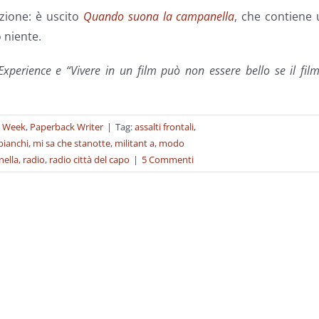
zione: è uscito
Quando suona la campanella
, che contiene
per
 niente.
aument
o
perience e “Vivere in un film può non essere bello se il fil
diminu
il
volume
A Week
,
Paperback Writer
|
Tag:
assalti frontali
,
bianchi
,
mi sa che stanotte
,
militant a
,
modo
ella
,
radio
,
radio città del capo
|
5 Commenti