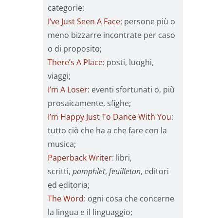
categorie:
I’ve Just Seen A Face
: persone più o
meno bizzarre incontrate per caso
o di proposito;
There’s A Place
: posti, luoghi,
viaggi;
I’m A Loser
: eventi sfortunati o, più
prosaicamente, sfighe;
I’m Happy Just To Dance With You
:
tutto ciò che ha a che fare con la
musica;
Paperback Writer
: libri,
scritti,
pamphlet
,
feuilleton
, editori
ed editoria;
The Word
: ogni cosa che concerne
la lingua e il linguaggio;