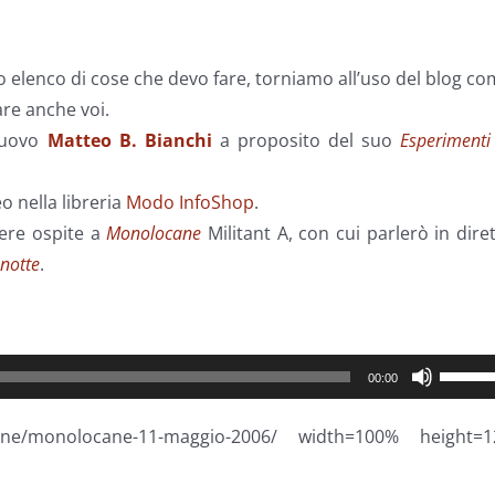
 elenco di cose che devo fare, torniamo all’uso del blog c
re anche voi.
 nuovo
Matteo B. Bianchi
a proposito del suo
Esperimenti
o nella libreria
Modo InfoShop
.
ere ospite a
Monolocane
Militant A, con cui parlerò in dire
anotte
.
Usa
00:00
i
tasti
ane/monolocane-11-maggio-2006/ width=100% height=1
freccia
su/giù