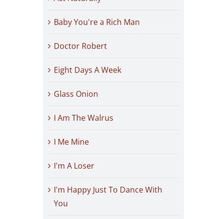
Baby You're a Rich Man
Doctor Robert
Eight Days A Week
Glass Onion
I Am The Walrus
I Me Mine
I'm A Loser
I'm Happy Just To Dance With
You