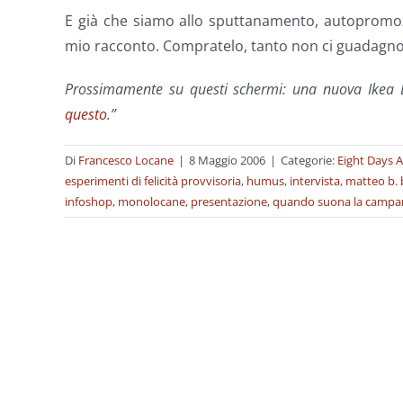
E già che siamo allo sputtanamento, autopromo
mio racconto. Compratelo, tanto non ci guadagno
Prossimamente su questi schermi: una nuova Ikea Ex
questo
.”
Di
Francesco Locane
|
8 Maggio 2006
|
Categorie:
Eight Days 
esperimenti di felicità provvisoria
,
humus
,
intervista
,
matteo b. 
infoshop
,
monolocane
,
presentazione
,
quando suona la campan