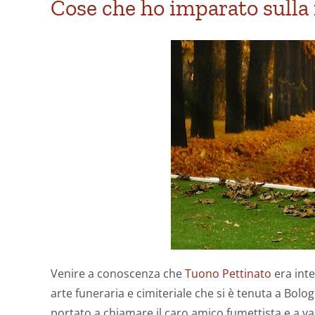
Cose che ho imparato sulla
Venire a conoscenza che
Tuono Pettinato
era int
arte funeraria e cimiteriale che si è tenuta a Bologn
portato a chiamare il caro amico fumettista e a varc