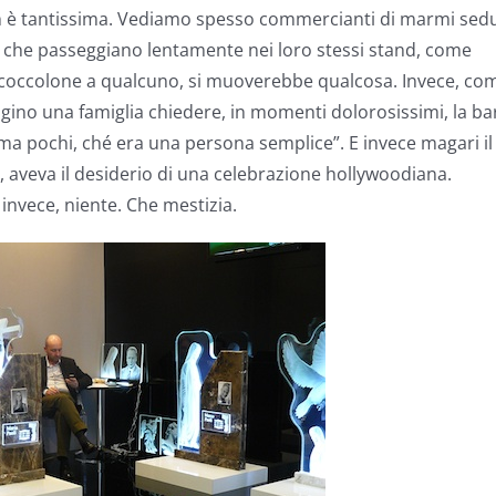
non è tantissima. Vediamo spesso commercianti di marmi sedu
tici che passeggiano lentamente nei loro stessi stand, come
 coccolone a qualcuno, si muoverebbe qualcosa. Invece, co
agino una famiglia chiedere, in momenti dolorosissimi, la ba
 ma pochi, ché era una persona semplice”. E invece magari il
mo, aveva il desiderio di una celebrazione hollywoodiana.
invece, niente. Che mestizia.