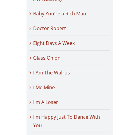
Baby You're a Rich Man
Doctor Robert
Eight Days A Week
Glass Onion
I Am The Walrus
I Me Mine
I'm A Loser
I'm Happy Just To Dance With
You