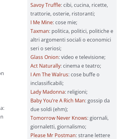
Savoy Truffle
: cibi, cucina, ricette,
trattorie, osterie, ristoranti;
I Me Mine
: cose mie;
Taxman
: politica, politici, politiche e
altri argomenti sociali o economici
seri o seriosi;
Glass Onion
: video e televisione;
Act Naturally
: cinema e teatro;
on
I Am The Walrus
: cose buffe o
inclassificabili;
Lady Madonna
: religioni;
Baby You’re A Rich Man
: gossip da
a:
due soldi (ehm);
un
Tomorrow Never Knows
: giornali,
giornaletti, giornalismo;
Please Mr Postman
: strane lettere