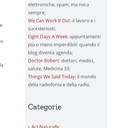
elettroniche, spam, ma mica
sempre;
We Can Work It Out
: il lavoro e i
le
suoi derivati;
Eight Days A Week
: appuntamenti
io
più o meno imperdibili: quando il
blog diventa agenda;
Doctor Robert
: dottori, medici,
la
salute, Medicina 33;
Things We Said Today
: il mondo
della radiofonia e della radio.
Categorie
Act Naturally