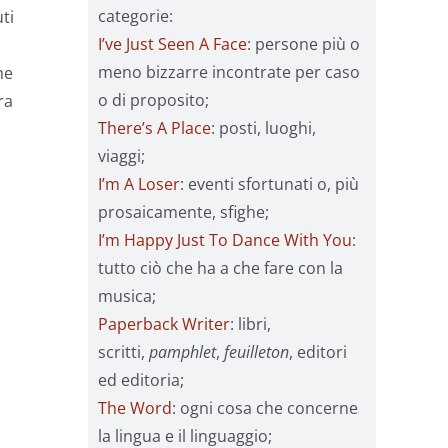
categorie:
ti
I’ve Just Seen A Face
: persone più o
meno bizzarre incontrate per caso
me
o di proposito;
ra
There’s A Place
: posti, luoghi,
viaggi;
I’m A Loser
: eventi sfortunati o, più
prosaicamente, sfighe;
I’m Happy Just To Dance With You
:
tutto ciò che ha a che fare con la
musica;
Paperback Writer
: libri,
scritti,
pamphlet
,
feuilleton
, editori
ed editoria;
The Word
: ogni cosa che concerne
la lingua e il linguaggio;