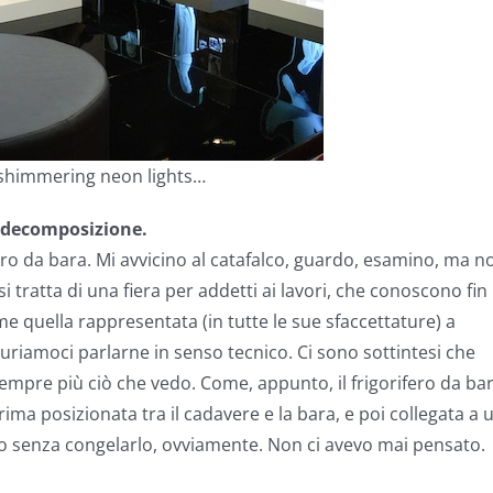
 shimmering neon lights…
la decomposizione.
fero da bara. Mi avvicino al catafalco, guardo, esamino, ma n
i tratta di una fiera per addetti ai lavori, che conoscono fin
me quella rappresentata (in tutte le sue sfaccettature) a
guriamoci parlarne in senso tecnico. Ci sono sottintesi che
mpre più ciò che vedo. Come, appunto, il frigorifero da bar
rima posizionata tra il cadavere e la bara, e poi collegata a 
o senza congelarlo, ovviamente. Non ci avevo mai pensato.