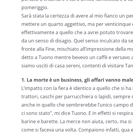
pomeriggio.
Sarà stata la certezza di avere al mio fianco un p
mettere un quarto aggettivo, ma per venticinque 
effettivamente a quello che a avrei potuto trovare
da un senso di disagio. Quel senso inculcato da se
fronte alla Fine, mischiato all’impressione della 
detto a Tuono mentre bevevo un caffè e versavo al
siamo usciti di casa sereni, contenti di visitare T
1. La morte è un business, gli affari vanno ma
L’impatto con la fiera è identico a quello che si 
trattori, caschi per parrucchiera o lapidi, sempre di
anche in quello che sembrerebbe l’unico campo di a
ci sono stato”, mi dice Tuono. E in effetti si respi
barine e barette. La merce non aiuta, certo, ma si
come si faceva una volta. Compaiono infatti, qua e