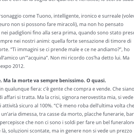
ersonaggio come Tuono, intelligente, ironico e surreale (vole
euro non si possono fare miracoli), ma non ho pensato
 nei padiglioni fino alla sera prima, quando sono stato pres
mpre nei nostri animi: quella forte sensazione di timore di
morte. “Ti immagini se ci prende male e ce ne andiamo?”, ho
l’amico un'”acquina”. Non mi ricordo cos’ha detto lui. Ma
anexpo 2012.
le. Ma la morte va sempre benissimo. O quasi.
ha in qualunque fiera: c’è gente che compra e vende. Che sian
 affari si tratta. Ma la crisi, signora nerovestita mia, si vede
ttività sicuro al 100%. “C’è meno roba dell’ultima volta ch
ra un’aria dimessa, tra casse da morto, placche funerarie, bar
 percepisce che non ci sono i soldi per fare un bel funeralon
 là, soluzioni scontate, ma in genere non si vede un prezzo