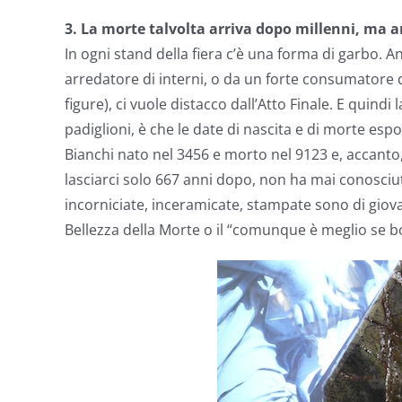
3. La morte talvolta arriva dopo millenni, ma arr
In ogni stand della fiera c’è una forma di garbo. An
arredatore di interni, o da un forte consumatore
figure), ci vuole distacco dall’Atto Finale. E quind
padiglioni, è che le date di nascita e di morte e
Bianchi nato nel 3456 e morto nel 9123 e, accant
lasciarci solo 667 anni dopo, non ha mai conosciut
incorniciate, inceramicate, stampate sono di giova
Bellezza della Morte o il “comunque è meglio se bo