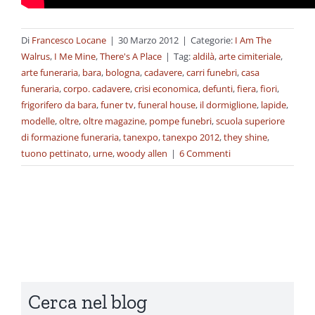
Di
Francesco Locane
|
30 Marzo 2012
|
Categorie:
I Am The
Walrus
,
I Me Mine
,
There's A Place
|
Tag:
aldilà
,
arte cimiteriale
,
arte funeraria
,
bara
,
bologna
,
cadavere
,
carri funebri
,
casa
funeraria
,
corpo. cadavere
,
crisi economica
,
defunti
,
fiera
,
fiori
,
frigorifero da bara
,
funer tv
,
funeral house
,
il dormiglione
,
lapide
,
modelle
,
oltre
,
oltre magazine
,
pompe funebri
,
scuola superiore
di formazione funeraria
,
tanexpo
,
tanexpo 2012
,
they shine
,
tuono pettinato
,
urne
,
woody allen
|
6 Commenti
Cerca nel blog