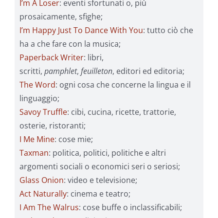
I’m A Loser
: eventi sfortunati o, più
prosaicamente, sfighe;
I’m Happy Just To Dance With You
: tutto ciò che
ha a che fare con la musica;
Paperback Writer
: libri,
scritti,
pamphlet
,
feuilleton
, editori ed editoria;
The Word
: ogni cosa che concerne la lingua e il
linguaggio;
Savoy Truffle
: cibi, cucina, ricette, trattorie,
osterie, ristoranti;
I Me Mine
: cose mie;
Taxman
: politica, politici, politiche e altri
argomenti sociali o economici seri o seriosi;
Glass Onion
: video e televisione;
Act Naturally
: cinema e teatro;
I Am The Walrus
: cose buffe o inclassificabili;