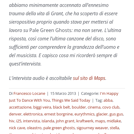
abbiamo minimamente accennato all’ennesimo
trauma della vita di Grant, che ha scoperto di essere
sieropositivo proprio quando stava per mettersi al
lavoro su
Pale Green Ghosts
: ma non serve. L’ultima
risposta, così come l’ultima canzone del disco, sono
sufficienti per comprendere la grandezza dell’uomo e
del musicista. E capisco cosa mi ricorderò sempre di
quest’intervista.
L’intervista audio è ascoltabile
sul sito di Maps
.
Di
Francesco Locane
|
15 Marzo 2013
|
Categorie:
I'm Happy
Just To Dance With You
,
Things We Said Today
|
Tag:
abba
,
accettazione
,
biggi veira
,
black belt
,
boulder
,
cinema
,
covo club
,
denver
,
elettronica
,
ernest borgnine
,
eurythmics
,
glacier
,
gus gus
,
hiv
,
i25
,
intervista
,
islanda
,
john grant
,
kraftwerk
,
maps
,
midlake
,
nick cave
,
oleastro
,
pale green ghosts
,
sigourney weaver
,
stella
,