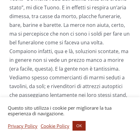
stato”, mi dice Tuono. E in effetti si respira un’aria
dimessa, tra casse da morto, placche funerarie,
bare, barine e barette. La merce non aiuta, certo,
ma si percepisce che non ci sono i soldi per fare un
bel funeralone come si faceva una volta.
Compaiono infatti, qua e là, soluzioni scontate, ma
in genere non si vede un prezzo manco a morire
(era facile, questa). E la gente non è tantissima.
Vediamo spesso commercianti di marmi seduti a
tavolini, da soli; e rivenditori di attrezzi autoptici
che passeggiano lentamente nei loro stessi stand,
come bestie annoiate. Penso che se almeno
Questo sito utilizza i cookie per migliorare la tua
venisse un coccolone a qualcuno, si muoverebbe
esperienza di navigazione.
qualcosa. Invece, come ci si può aspettare, è un po’
Privacy Policy
Cookie Policy
OK
un mortorio. Mi immagino una famiglia chiedere, in
momenti dolorosissimi, la bara più economica, una