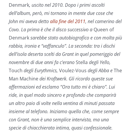
Denmark
, uscito nel 2010. Dopo i primi ascolti
dell’album, però, mi tornano in mente due cose che
John mi aveva detto
alla fine del 2011
, nel camerino del
Covo. La prima è che il disco successivo a
Queen of
Denmark
sarebbe stato autobiografico e con molta più
rabbia, ironia e “vaffanculo”. La seconda: tra i dischi
dell’isola deserta scelti da Grant in quel pomeriggio del
novembre di due anni fa c’erano
Stella
degli Yello,
Touch
degli Eurythmics,
Voulez-Vous
degli Abba e
The
Man Machine
dei Kraftwerk. Gli ricordo queste sue
affermazioni ed esclamo “Ora tutto mi è chiaro”. Lui
ride, in quel modo sincero e profondo che comparirà
un altro paio di volte nella ventina di minuti passata
insieme al telefono. Iniziamo quella che, come sempre
con Grant, non è una semplice intervista, ma una
specie di chiacchierata intima, quasi confessionale.