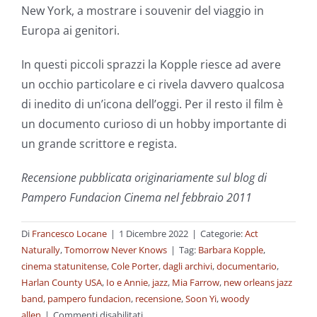
New York, a mostrare i souvenir del viaggio in
Europa ai genitori.
In questi piccoli sprazzi la Kopple riesce ad avere
un occhio particolare e ci rivela davvero qualcosa
di inedito di un’icona dell’oggi. Per il resto il film è
un documento curioso di un hobby importante di
un grande scrittore e regista.
Recensione pubblicata originariamente sul blog di
Pampero Fundacion Cinema nel febbraio 2011
Di
Francesco Locane
|
1 Dicembre 2022
|
Categorie:
Act
Naturally
,
Tomorrow Never Knows
|
Tag:
Barbara Kopple
,
cinema statunitense
,
Cole Porter
,
dagli archivi
,
documentario
,
Harlan County USA
,
Io e Annie
,
jazz
,
Mia Farrow
,
new orleans jazz
band
,
pampero fundacion
,
recensione
,
Soon Yi
,
woody
su
allen
|
Commenti disabilitati