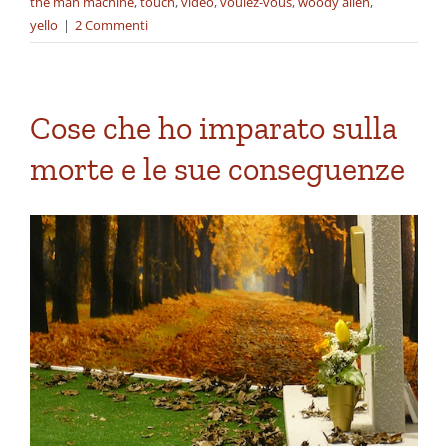
the man machine
,
touch
,
video
,
voulez-vous
,
woody allen
,
yello
|
2 Commenti
Cose che ho imparato sulla
morte e le sue conseguenze